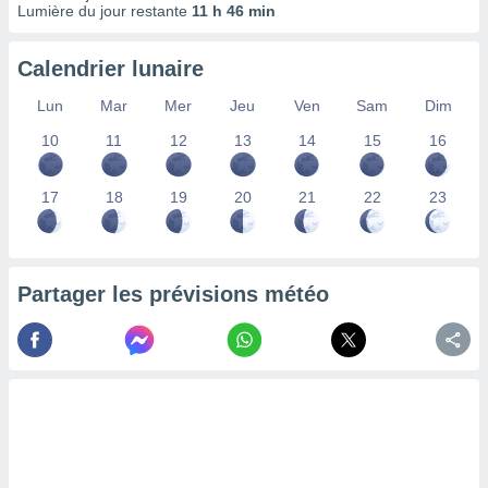
Lumière du jour restante
11 h 46 min
lisés,
des
our
Calendrier lunaire
nner des
s
Lun
Mar
Mer
Jeu
Ven
Sam
Dim
lisés,
10
11
12
13
14
15
16
la
ance des
s,
17
18
19
20
21
22
23
la
ance des
s,
dre les
par le
Partager les prévisions météo
ques ou
inaisons
ées
nt de
tes
,
er et
r les