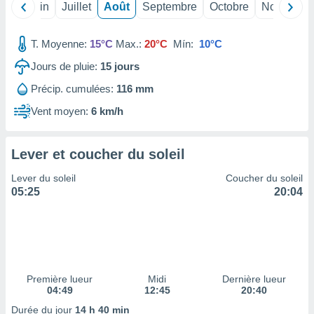
ires
Mai
Juin
Juillet
Août
Septembre
Octobre
Novembre
ons le
ent des
es
T. Moyenne:
15°C
Max.:
20°C
Mín:
10°C
 :
Jours de pluie:
15
jours
et/ou
 à des
Précip. cumulées:
116 mm
ions sur
Vent moyen:
6 km/h
eil,
des
limitées
Lever et coucher du soleil
nner la
Lever du soleil
Coucher du soleil
, créer
05:25
20:04
ils pour
ité
lisée,
des
our
nner des
és
Première lueur
Midi
Dernière lueur
lisées,
04:49
12:45
20:40
s profils
Durée du jour
14 h 40 min
enus