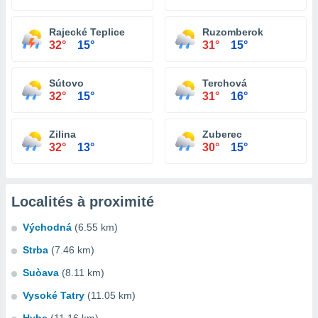
Rajecké Teplice
Ruzomberok
32°
15°
31°
15°
Sútovo
Terchová
32°
15°
31°
16°
Zilina
Zuberec
32°
13°
30°
15°
Localités à proximité
Východná
(6.55 km)
Strba
(7.46 km)
Suòava
(8.11 km)
Vysoké Tatry
(11.05 km)