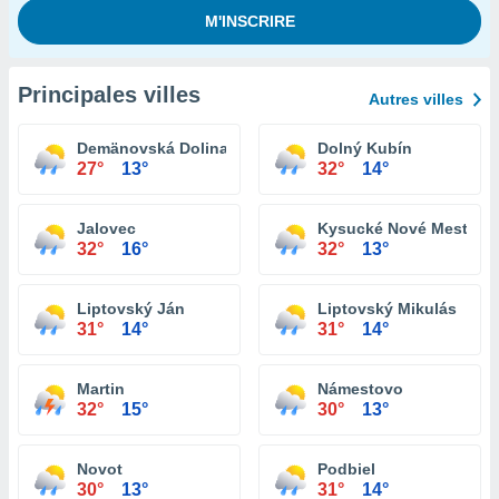
Principales villes
Autres villes
Demänovská Dolina
Dolný Kubín
27°
13°
32°
14°
Jalovec
Kysucké Nové Mesto
32°
16°
32°
13°
Liptovský Ján
Liptovský Mikulás
31°
14°
31°
14°
Martin
Námestovo
32°
15°
30°
13°
Novot
Podbiel
30°
13°
31°
14°