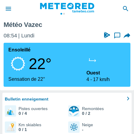
Météo Vazec
e
ntialité
08:54
Lundi
...
enu de
o.com
Ensoleillé
o.com) a
22°
aré par
onnels
Ouest
arantir
Sensation de 22°
4
17 km/h
té des
ions
. Vous
accéder
Bulletin enneigement
e en
Pistes ouvertes
Remontées
 les
0 / 4
0 / 2
s :
Km skiables
Neige
0 / 1
-
r les