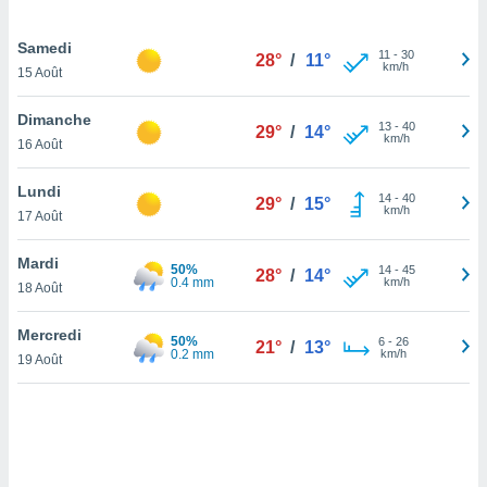
lisé en
 de
Samedi
11
-
30
. Vous
28°
/
11°
km/h
15 Août
rouver
Dimanche
ations
13
-
40
29°
/
14°
km/h
re
16 Août
que de
kies
Lundi
14
-
40
r votre
29°
/
15°
km/h
17 Août
ement à
ment en
Mardi
sur le
50%
14
-
45
28°
/
14°
0.4 mm
km/h
18 Août
res des
kies
Mercredi
50%
6
-
26
21°
/
13°
le au
0.2 mm
km/h
19 Août
page de
te web.
MENT,
 les