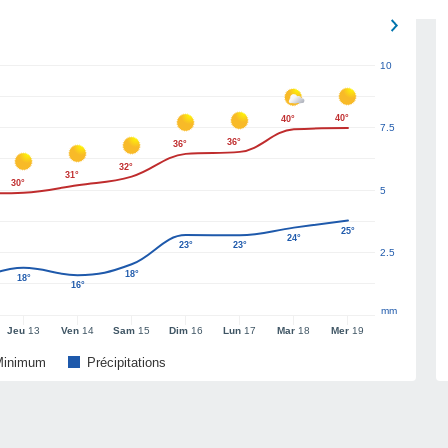
10
40°
40°
7.5
36°
36°
32°
31°
30°
5
25°
24°
23°
23°
2.5
18°
18°
16°
mm
Jeu
13
Ven
14
Sam
15
Dim
16
Lun
17
Mar
18
Mer
19
Minimum
Précipitations