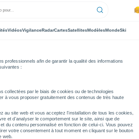
ités
Vidéos
Vigilance
Radar
Cartes
Satellites
Modèles
Monde
Ski
professionnels afin de garantir la qualité des informations
suivantes :
ra
s collectées par le biais de cookies ou de technologies
nuer à vous proposer gratuitement des contenus de très haute
z au site web et vous acceptez l'installation de tous les cookies,
...
vre et d'analyser le comportement sur le site, ainsi que de
é et du contenu personnalisé en fonction de celui-ci. Vous pouvez
Heure par heure
tirer votre consentement à tout moment en cliquant sur le bouton
Brume de poussière dans les
te web.
prochaines heures