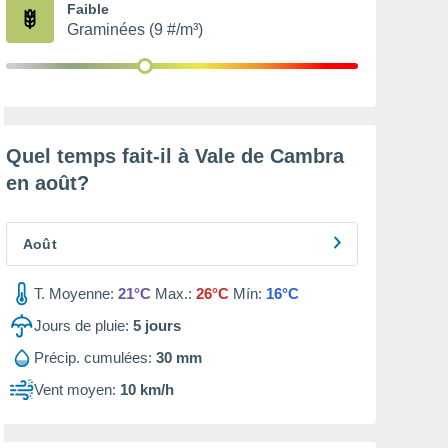
Faible
Graminées (9 #/m³)
Quel temps fait-il à Vale de Cambra
en
août
?
Août
T. Moyenne:
21°C
Max.:
26°C
Mín:
16°C
Jours de pluie:
5
jours
Précip. cumulées:
30 mm
Vent moyen:
10 km/h