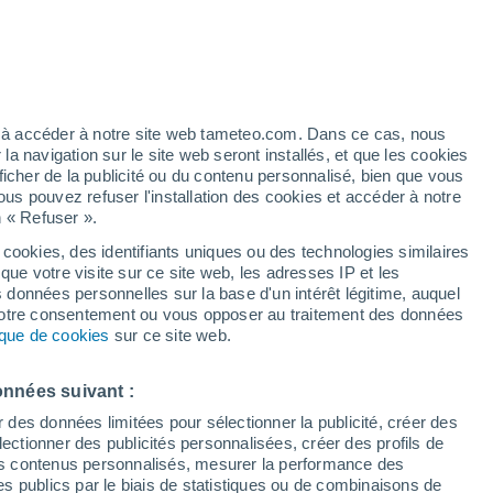
t
h
ez à accéder à notre site web tameteo.com. Dans ce cas, nous
 navigation sur le site web seront installés, et que les cookies
ficher de la publicité ou du contenu personnalisé, bien que vous
ous pouvez refuser l'installation des cookies et accéder à notre
n « Refuser ».
de
 cookies, des identifiants uniques ou des technologies similaires
que votre visite sur ce site web, les adresses IP et les
de pluie
Radar de pluie
Satellites
Modèles
s données personnelles sur la base d'un intérêt légitime, auquel
 votre consentement ou vous opposer au traitement des données
tique de cookies
sur ce site web.
Lundi
Mardi
Mercredi
Jeudi
onnées suivant :
10 Août
11 Août
12 Août
13 Août
r des données limitées pour sélectionner la publicité, créer des
sélectionner des publicités personnalisées, créer des profils de
 des contenus personnalisés, mesurer la performance des
s publics par le biais de statistiques ou de combinaisons de