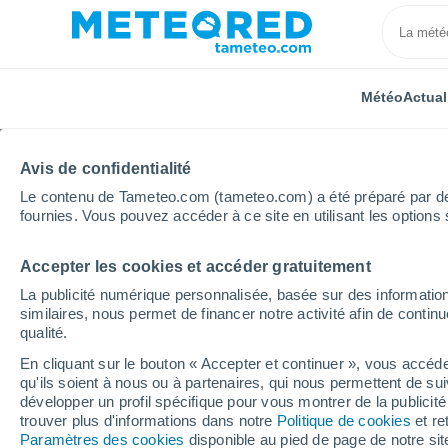
Météo
Actual
Avis de confidentialité
Le contenu de Tameteo.com (tameteo.com) a été préparé par des 
fournies. Vous pouvez accéder à ce site en utilisant les options 
Accepter les cookies et accéder gratuitement
Accueil
Portugal
District d'Aveiro
Vale de Camb
La publicité numérique personnalisée, basée sur des information
similaires, nous permet de financer notre activité afin de conti
Météo Vale de Cambra
qualité.
En cliquant sur le bouton « Accepter et continuer », vous accéde
18:34
Vendredi
qu'ils soient à nous ou à partenaires, qui nous permettent de sui
développer un profil spécifique pour vous montrer de la publicit
trouver plus d'informations dans notre
Politique de cookies
et re
Brume de poussière
Paramètres des cookies
disponible au pied de page de notre si