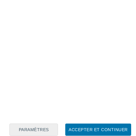
Calendrier lunaire
Lun
Mar
Mer
Jeu
Ven
Sam
Dim
7
8
9
10
11
12
13
14
15
16
17
18
19
20
PARAMÈTRES
ACCEPTER ET CONTINUER