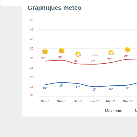
Graphiques météo
50
45
40
35
29°
29°
30
28°
28°
27°
27°
25
20
17°
15
17°
16°
16°
16°
15°
°C
Ven
7
Sam
8
Dim
9
Lun
10
Mar
11
Mer
12
Maximum