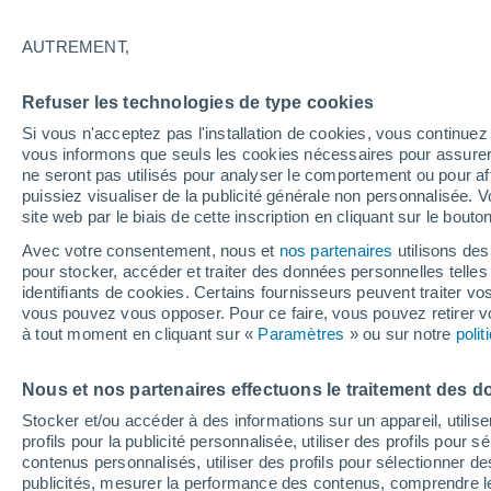
27°
AUTREMENT,
Nord-oues
Refuser les technologies de type cookies
Sensation de 27°
7
-
21 km/
Si vous n'acceptez pas l'installation de cookies, vous continu
vous informons que seuls les cookies nécessaires pour assurer la
ne seront pas utilisés pour analyser le comportement ou pour af
puissiez visualiser de la publicité générale non personnalisée. V
Actualité
site web par le biais de cette inscription en cliquant sur le bouto
Le réchauffement climatique modifie le goût 
nos aliments
Avec votre consentement, nous et
nos partenaires
utilisons des
pour stocker, accéder et traiter des données personnelles telles 
Météo 1 - 7 jours
Heure par heure
Actualité
Carte 
identifiants de cookies. Certains fournisseurs peuvent traiter vo
vous pouvez vous opposer. Pour ce faire, vous pouvez retirer
à tout moment en cliquant sur «
Paramètres
» ou sur notre
poli
Demain
Dimanche
Aujourd´hui
Nous et nos partenaires effectuons le traitement des d
8 Août
9 Août
7 Août
Stocker et/ou accéder à des informations sur un appareil, utilise
profils pour la publicité personnalisée, utiliser des profils pour 
contenus personnalisés, utiliser des profils pour sélectionner
publicités, mesurer la performance des contenus, comprendre le