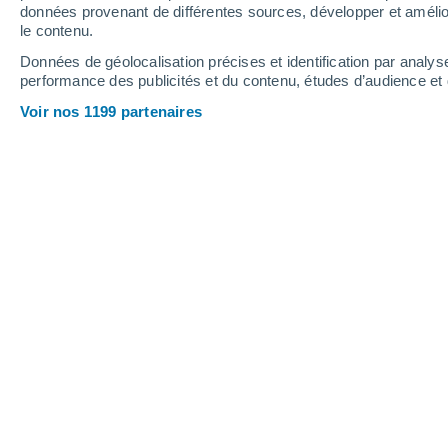
données provenant de différentes sources, développer et amélior
le contenu.
29°
/
17°
27°
/
17°
28°
/
16°
Données de géolocalisation précises et identification par analys
performance des publicités et du contenu, études d’audience e
12
-
34
km/h
13
-
34
km/h
13
10
-
29
km/h
Voir nos 1199 partenaires
Météo Vale de Cambra aujourd´hui
, 7
Brume de pouss
28°
17:00
T. ressentie
29°
Brume de pouss
28°
18:00
T. ressentie
28°
Brume de pouss
27°
19:00
T. ressentie
27°
Brume de pouss
24°
20:00
T. ressentie
25°