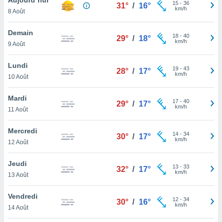
n «
15
-
36
31°
/
16°
km/h
8 Août
 et
r »,
cédez au
Demain
18
-
40
29°
/
18°
 et vous
km/h
9 Août
z
ation de
Lundi
19
-
43
28°
/
17°
km/h
10 Août
qu'ils
 nous ou
aires,
Mardi
17
-
40
29°
/
17°
km/h
11 Août
nt de
t
Mercredi
14
-
34
er le
30°
/
17°
km/h
12 Août
ement
te, ainsi
Jeudi
13
-
33
32°
/
17°
km/h
per un
13 Août
écifique
us
Vendredi
12
-
34
de la
30°
/
16°
km/h
14 Août
 et du