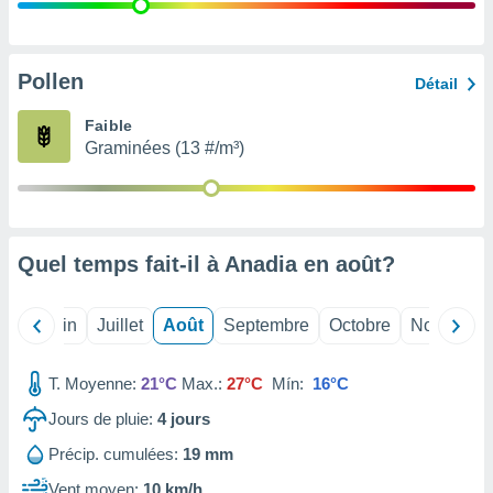
nées
lles sur
d'un
égitime,
Pollen
Détail
vous
vous
Faible
 Pour ce
Graminées (13 #/m³)
ous
etirer
ement
 opposer
Quel temps fait-il à Anadia en
août
?
ement
nées à
ment en
Mai
Juin
Juillet
Août
Septembre
Octobre
Novembre
 sur «
res
» ou
e
T. Moyenne:
21°C
Max.:
27°C
Mín:
16°C
que de
kies
Jours de pluie:
4
jours
ite web.
Précip. cumulées:
19 mm
t nos
Vent moyen:
10 km/h