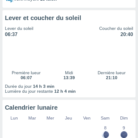
ires
ons le
ent des
Lever et coucher du soleil
es
 :
Lever du soleil
Coucher du soleil
et/ou
06:37
20:40
 à des
ions sur
eil,
des
limitées
Première lueur
Midi
Dernière lueur
nner la
06:07
13:39
21:10
, créer
ils pour
Durée du jour
14 h 3 min
ité
Lumière du jour restante
12 h 4 min
lisée,
des
Calendrier lunaire
our
nner des
Lun
Mar
Mer
Jeu
Ven
Sam
Dim
és
lisées,
8
9
s profils
enus