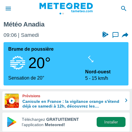
Météo Anadia
e
ntialité
09:06
Samedi
...
enu de
o.com
Brume de poussière
o.com) a
20°
aré par
onnels
Nord-ouest
arantir
Sensation de 20°
5
15 km/h
té des
ions
. Vous
Prévisions
accéder
Canicule en France : la vigilance orange s'étend
e en
déjà ce samedi à 12h, découvrez les
 les
départements concernés
Téléchargez
GRATUITEMENT
s :
Installer
l’application
Meteored!
r les