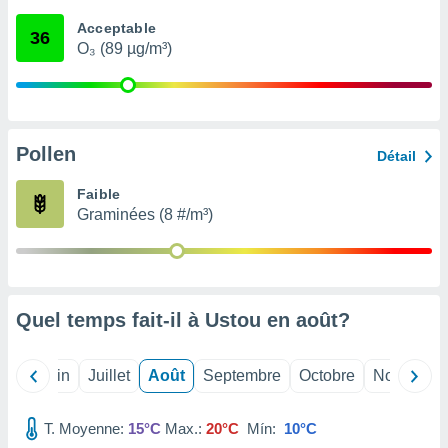
nées
Acceptable
lles sur
36
O₃ (89 µg/m³)
d'un
égitime,
vous
vous
 Pour ce
ous
Pollen
Détail
etirer
Faible
ement
Graminées (8 #/m³)
 opposer
ement
nées à
ment en
 sur «
res
» ou
Quel temps fait-il à Ustou en
août
?
e
que de
kies
Mai
Juin
Juillet
Août
Septembre
Octobre
Novembre
ite web.
T. Moyenne:
15°C
Max.:
20°C
Mín:
10°C
t nos