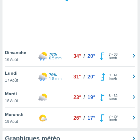
logies
e
s
tez pas
ation de
, vous
z à
à notre
Dimanche
70%
7
-
33
34°
/
20°
0.5 mm
km/h
16 Août
.com.
 cas,
Lundi
70%
9
-
41
us
31°
/
20°
1.5 mm
km/h
17 Août
ns que
s
Mardi
8
-
32
23°
/
19°
ires
km/h
18 Août
urer la
on sur le
Mercredi
7
-
29
 seront
26°
/
17°
km/h
19 Août
, et que
ies ne
as
Graphiques météo