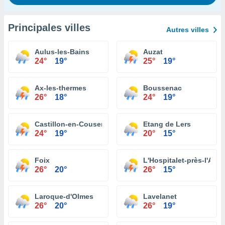
Principales villes
Autres villes
Aulus-les-Bains
Auzat
24°
19°
25°
19°
Ax-les-thermes
Boussenac
26°
18°
24°
19°
Castillon-en-Couserans
Etang de Lers
24°
19°
20°
15°
Foix
L'Hospitalet-près-l'And
26°
20°
26°
15°
Laroque-d'Olmes
Lavelanet
26°
20°
26°
19°