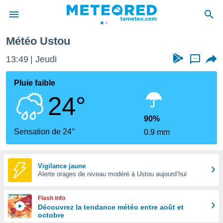
Météo Ustou
e
ntialité
13:49
Jeudi
...
enu de
o.com
Pluie faible
o.com) a
24°
aré par
onnels
90%
arantir
Sensation de 24°
0.9 mm
té des
ions
. Vous
accéder
Vigilance jaune
e en
Alerte orages de niveau modéré à Ustou aujourd’hui
 les
Flash info
s :
Découvrez la tendance météo entre août et
octobre
r les