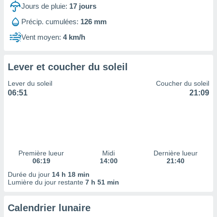
ires
Jours de pluie:
17
jours
ons le
ent des
Précip. cumulées:
126 mm
es
Vent moyen:
4 km/h
 :
et/ou
 à des
Lever et coucher du soleil
ions sur
eil,
Lever du soleil
Coucher du soleil
des
06:51
21:09
limitées
nner la
, créer
ils pour
ité
lisée,
Première lueur
Midi
Dernière lueur
06:19
14:00
21:40
des
our
Durée du jour
14 h 18 min
nner des
Lumière du jour restante
7 h 51 min
és
lisées,
Calendrier lunaire
s profils
enus