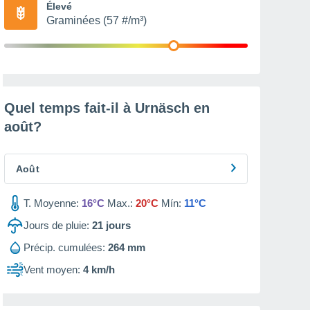
Élevé
Graminées (57 #/m³)
Quel temps fait-il à Urnäsch en
août
?
Août
T. Moyenne:
16°C
Max.:
20°C
Mín:
11°C
Jours de pluie:
21
jours
Précip. cumulées:
264 mm
Vent moyen:
4 km/h