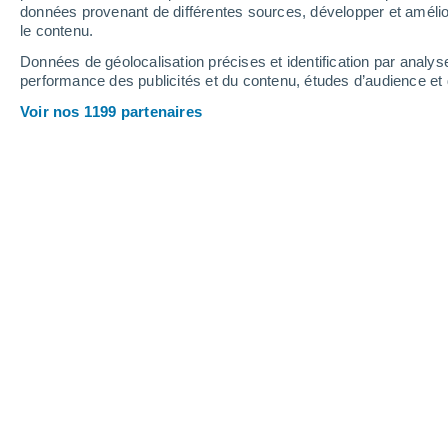
1 mm
données provenant de différentes sources, développer et amélior
le contenu.
31°
/
19°
30°
/
20°
27°
/
9°
Données de géolocalisation précises et identification par analys
performance des publicités et du contenu, études d’audience e
8
-
25
km/h
19
-
46
km/h
7
11
-
27
km/h
Voir nos 1199 partenaires
Météo Urnäsch aujourd´hui
, 8 août
Ensoleillé
24°
11:00
T. ressentie
25°
Éclaircies
25°
12:00
T. ressentie
26°
Éclaircies
25°
13:00
T. ressentie
26°
Éclaircies
26°
14:00
T. ressentie
26°