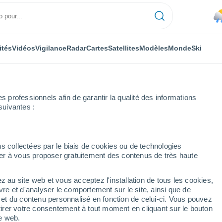
ités
Vidéos
Vigilance
Radar
Cartes
Satellites
Modèles
Monde
Ski
professionnels afin de garantir la qualité des informations
suivantes :
rnäsch
s collectées par le biais de cookies ou de technologies
nuer à vous proposer gratuitement des contenus de très haute
z au site web et vous acceptez l'installation de tous les cookies,
...
vre et d'analyser le comportement sur le site, ainsi que de
é et du contenu personnalisé en fonction de celui-ci. Vous pouvez
Heure par heure
tirer votre consentement à tout moment en cliquant sur le bouton
Intervalles nuageux dans les
te web.
prochaines heures