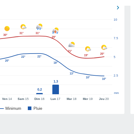
10
31°
31°
30°
29°
7.5
21°
20°
19°
22°
22°
5
20°
18°
13°
2.5
10°
10°
1.3
0.2
mm
Ven
14
Sam
15
Dim
16
Lun
17
Mar
18
Mer
19
Jeu
20
Minimum
Pluie