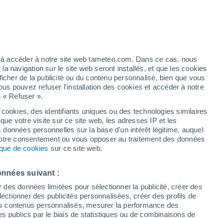
h
ez à accéder à notre site web tameteo.com. Dans ce cas, nous
 navigation sur le site web seront installés, et que les cookies
ficher de la publicité ou du contenu personnalisé, bien que vous
ous pouvez refuser l'installation des cookies et accéder à notre
n « Refuser ».
et
 cookies, des identifiants uniques ou des technologies similaires
que votre visite sur ce site web, les adresses IP et les
 de couverture nuageuse
Radar de pluie
Satellites
Modèles
s données personnelles sur la base d'un intérêt légitime, auquel
 votre consentement ou vous opposer au traitement des données
tique de cookies
sur ce site web.
Mardi
Mercredi
Jeudi
Vendredi
onnées suivant :
11 Août
12 Août
13 Août
14 Août
r des données limitées pour sélectionner la publicité, créer des
sélectionner des publicités personnalisées, créer des profils de
 des contenus personnalisés, mesurer la performance des
s publics par le biais de statistiques ou de combinaisons de
60%