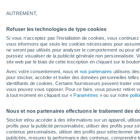
24°
AUTREMENT,
Nord-est
Refuser les technologies de type cookies
Sensation de 25°
6
-
20 km/
Si vous n'acceptez pas l'installation de cookies, vous continu
vous informons que seuls les cookies nécessaires pour assurer la
ne seront pas utilisés pour analyser le comportement ou pour af
puissiez visualiser de la publicité générale non personnalisée. V
Prévisions
site web par le biais de cette inscription en cliquant sur le bouto
Météo en France : ces régions subissent un n
regain de chaleur cet après-midi
Avec votre consentement, nous et
nos partenaires
utilisons des
pour stocker, accéder et traiter des données personnelles telles 
Météo 1 - 7 jours
Heure par heure
Actualité
Carte
identifiants de cookies. Certains fournisseurs peuvent traiter vo
vous pouvez vous opposer. Pour ce faire, vous pouvez retirer
à tout moment en cliquant sur «
Paramètres
» ou sur notre
poli
Demain
Lundi
Aujourd´hui
Nous et nos partenaires effectuons le traitement des d
9 Août
10 Août
8 Août
Stocker et/ou accéder à des informations sur un appareil, utilise
profils pour la publicité personnalisée, utiliser des profils pour 
contenus personnalisés, utiliser des profils pour sélectionner
publicités, mesurer la performance des contenus, comprendre le
70%