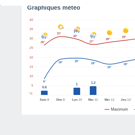
Graphiques météo
40
35
31°
30°
29°
30
28°
27°
26°
25
20
20°
19°
18°
18°
15
16°
10
9°
1.2
1
5
0.6
°C
Sam
8
Dim
9
Lun
10
Mar
11
Mer
12
Jeu
13
Maximum