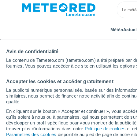
Météo
Actual
Avis de confidentialité
Le contenu de Tameteo.com (tameteo.com) a été préparé par des 
fournies. Vous pouvez accéder à ce site en utilisant les options 
Accepter les cookies et accéder gratuitement
Accueil
Suisse
Appenzell Rhodes-Extérieures
U
La publicité numérique personnalisée, basée sur des information
similaires, nous permet de financer notre activité afin de conti
Météo Urnäsch
qualité.
En cliquant sur le bouton « Accepter et continuer », vous accéde
11:16
Samedi
qu'ils soient à nous ou à partenaires, qui nous permettent de sui
développer un profil spécifique pour vous montrer de la publicit
trouver plus d'informations dans notre
Politique de cookies
et re
Ensoleillé
Paramètres des cookies
disponible au pied de page de notre si