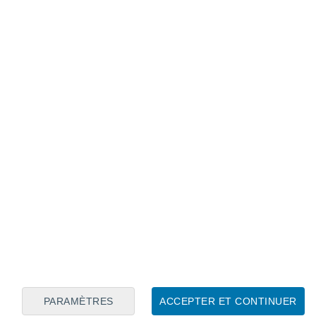
Calendrier lunaire
Lun
Mar
Mer
Jeu
Ven
Sam
Dim
8
9
10
11
12
13
14
15
16
17
18
19
20
21
PARAMÈTRES
ACCEPTER ET CONTINUER