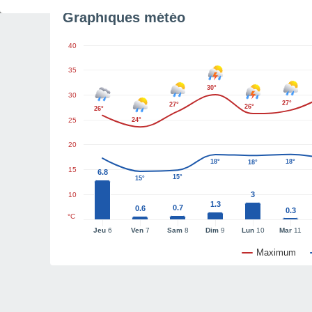
Graphiques météo
40
35
30°
30
27°
27°
26°
26°
25
24°
20
18°
18°
18°
15
6.8
15°
15°
3
10
1.3
0.7
0.6
0.3
°C
Jeu
6
Ven
7
Sam
8
Dim
9
Lun
10
Mar
11
Maximum