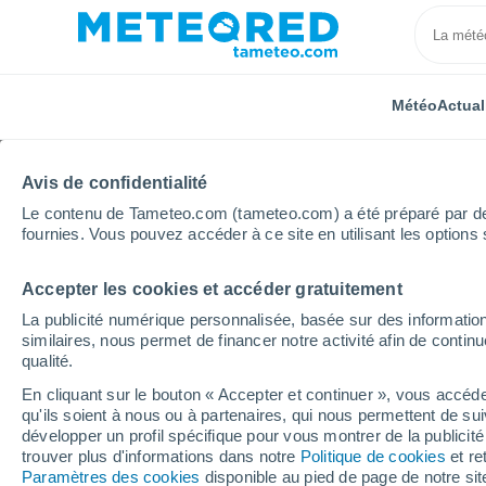
Météo
Actual
Avis de confidentialité
Le contenu de Tameteo.com (tameteo.com) a été préparé par des 
fournies. Vous pouvez accéder à ce site en utilisant les options 
Accepter les cookies et accéder gratuitement
Accueil
Suisse
Appenzell Rhodes-Extérieures
S
La publicité numérique personnalisée, basée sur des information
similaires, nous permet de financer notre activité afin de conti
Météo Schönengrund
qualité.
En cliquant sur le bouton « Accepter et continuer », vous accéde
21:49
Jeudi
qu'ils soient à nous ou à partenaires, qui nous permettent de sui
développer un profil spécifique pour vous montrer de la publicit
trouver plus d'informations dans notre
Politique de cookies
et re
Pluie faible
Paramètres des cookies
disponible au pied de page de notre si