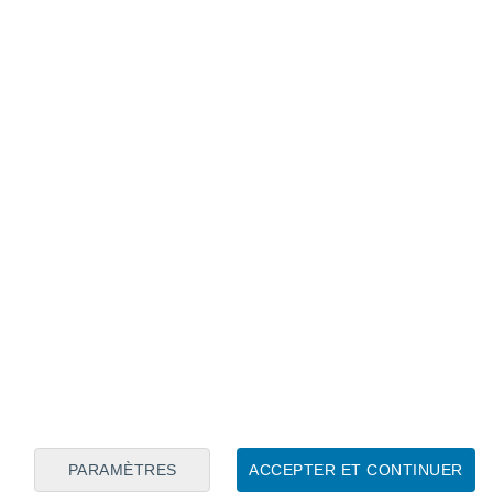
Calendrier lunaire
Lun
Mar
Mer
Jeu
Ven
Sam
Dim
6
7
8
9
10
11
12
13
14
15
16
17
18
19
PARAMÈTRES
ACCEPTER ET CONTINUER