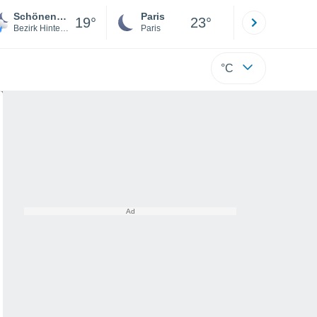
Schönengrund
Paris
Montpelli
19°
23°
Bezirk Hinterland
Paris
Hérault
°C