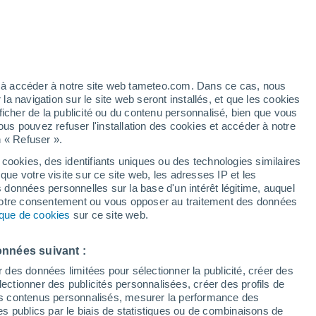
Bulletin enneigement
Pistes ouvertes
Remontées
-
- / 1
Km skiables
Neige
ez à accéder à notre site web tameteo.com. Dans ce cas, nous
- / 1
-
 navigation sur le site web seront installés, et que les cookies
ficher de la publicité ou du contenu personnalisé, bien que vous
ous pouvez refuser l'installation des cookies et accéder à notre
n « Refuser ».
 cookies, des identifiants uniques ou des technologies similaires
que votre visite sur ce site web, les adresses IP et les
Actualité
Carte de pluie
Satellites
Modèles
s données personnelles sur la base d'un intérêt légitime, auquel
 votre consentement ou vous opposer au traitement des données
tique de cookies
sur ce site web.
imanche
Lundi
Mardi
Mercredi
onnées suivant :
9 Août
10 Août
11 Août
12 Août
r des données limitées pour sélectionner la publicité, créer des
sélectionner des publicités personnalisées, créer des profils de
 des contenus personnalisés, mesurer la performance des
s publics par le biais de statistiques ou de combinaisons de
50%
80%
50%