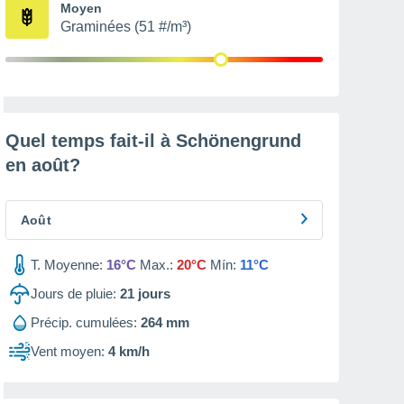
Moyen
Graminées (51 #/m³)
Quel temps fait-il à Schönengrund
en
août
?
Août
T. Moyenne:
16°C
Max.:
20°C
Mín:
11°C
Jours de pluie:
21
jours
Précip. cumulées:
264 mm
Vent moyen:
4 km/h