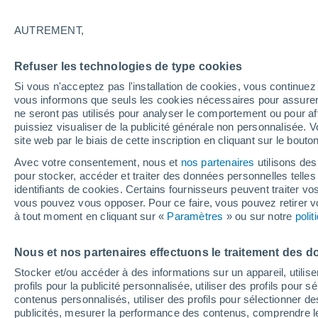
19°
AUTREMENT,
40%
Refuser les technologies de type cookies
Sensation de 19°
0.2 mm
Si vous n'acceptez pas l'installation de cookies, vous continu
vous informons que seuls les cookies nécessaires pour assurer la
ne seront pas utilisés pour analyser le comportement ou pour af
puissiez visualiser de la publicité générale non personnalisée. V
Flash info
site web par le biais de cette inscription en cliquant sur le bouto
Une nouvelle canicule attendue la semaine
prochaine en France !
Avec votre consentement, nous et
nos partenaires
utilisons des
pour stocker, accéder et traiter des données personnelles telles 
Météo 1 - 7 jours
Heure par heure
Radar de pluie
identifiants de cookies. Certains fournisseurs peuvent traiter vo
vous pouvez vous opposer. Pour ce faire, vous pouvez retirer
à tout moment en cliquant sur «
Paramètres
» ou sur notre
poli
Demain
Samedi
D
Aujourd´hui
Nous et nos partenaires effectuons le traitement des d
7 Août
8 Août
6 Août
Stocker et/ou accéder à des informations sur un appareil, utilise
profils pour la publicité personnalisée, utiliser des profils pour 
contenus personnalisés, utiliser des profils pour sélectionner
publicités, mesurer la performance des contenus, comprendre le
60%
30%
90%