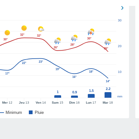
30
32°
32°
30°
30°
28°
20
26°
26°
23°
22°
19°
18°
10
17°
16°
14°
2.2
1.5
1
0.9
mm
Mer
12
Jeu
13
Ven
14
Sam
15
Dim
16
Lun
17
Mar
18
Minimum
Pluie