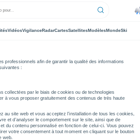
ités
Vidéos
Vigilance
Radar
Cartes
Satellites
Modèles
Monde
Ski
professionnels afin de garantir la qualité des informations
suivantes :
chönengrund
s collectées par le biais de cookies ou de technologies
nuer à vous proposer gratuitement des contenus de très haute
z au site web et vous acceptez l'installation de tous les cookies,
...
vre et d'analyser le comportement sur le site, ainsi que de
é et du contenu personnalisé en fonction de celui-ci. Vous pouvez
Heure par heure
tirer votre consentement à tout moment en cliquant sur le bouton
Pluie faible dans les prochaines
te web.
heures