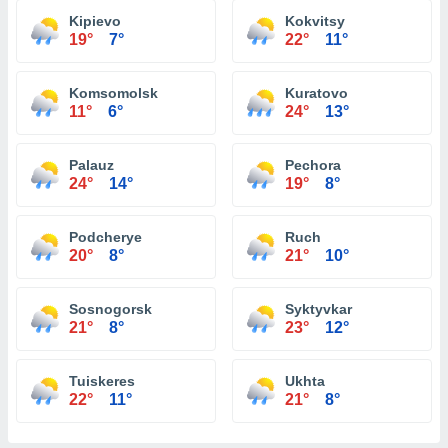
Kipievo
Kokvitsy
19°
7°
22°
11°
Komsomolsk
Kuratovo
11°
6°
24°
13°
Palauz
Pechora
24°
14°
19°
8°
Podcherye
Ruch
20°
8°
21°
10°
Sosnogorsk
Syktyvkar
21°
8°
23°
12°
Tuiskeres
Ukhta
22°
11°
21°
8°