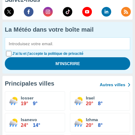
La Météo dans votre boîte mail
J'ai lu et j'accepte la politique de privacité
Principales villes
Autres villes
Iosser
Irael
19°
9°
20°
8°
Isanevo
Izhma
24°
14°
20°
8°