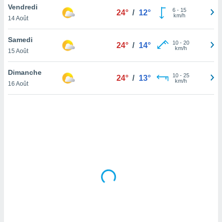
Vendredi
lisé en
6
-
15
24°
/
12°
km/h
 de
14 Août
. Vous
rouver
Samedi
10
-
20
24°
/
14°
km/h
15 Août
ations
re
Dimanche
que de
10
-
25
24°
/
13°
km/h
kies
16 Août
r votre
ement à
ment en
sur le
res des
kies
le au
page de
te web.
MENT,
 les