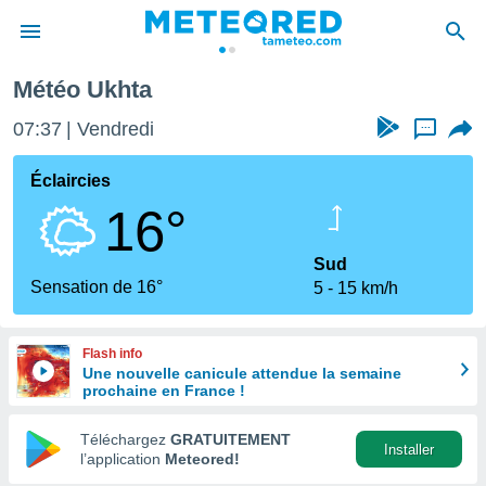
Météo Ukhta
e
ntialité
07:37
Vendredi
...
enu de
o.com
Éclaircies
o.com) a
16°
aré par
onnels
Sud
arantir
Sensation de 16°
5
15 km/h
té des
ions
. Vous
Flash info
accéder
Une nouvelle canicule attendue la semaine
e en
prochaine en France !
 les
Téléchargez
GRATUITEMENT
s :
Installer
l’application
Meteored!
r les