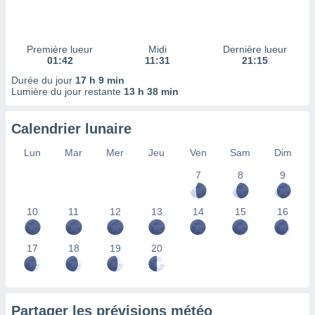
ires
ons le
ent des
es
Première lueur
Midi
Dernière lueur
 :
01:42
11:31
21:15
et/ou
Durée du jour
17 h 9 min
 à des
Lumière du jour restante
13 h 38 min
ions sur
eil,
Calendrier lunaire
des
limitées
Lun
Mar
Mer
Jeu
Ven
Sam
Dim
nner la
7
8
9
, créer
ils pour
ité
10
11
12
13
14
15
16
lisée,
des
our
17
18
19
20
nner des
és
lisées,
s profils
Partager les prévisions météo
enus