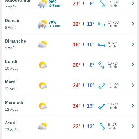
90%
n «
14
-
31
21°
/
8°
3.9 mm
km/h
7 Août
 et
r »,
cédez au
Demain
70%
14
-
38
22°
/
11°
 et vous
3.3 mm
km/h
8 Août
z
ation de
Dimanche
9
-
22
18°
/
10°
km/h
9 Août
qu'ils
 nous ou
aires,
Lundi
10
-
24
20°
/
8°
km/h
10 Août
nt de
t
Mardi
14
-
33
er le
24°
/
10°
km/h
11 Août
ement
te, ainsi
Mercredi
18
-
41
24°
/
13°
km/h
per un
12 Août
écifique
us
Jeudi
8
-
25
de la
23°
/
13°
km/h
13 Août
 et du