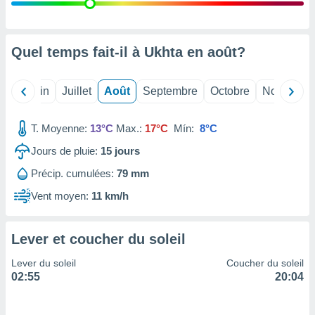
nées
lles sur
d'un
égitime,
Quel temps fait-il à Ukhta en
août
?
vous
vous
 Pour ce
Mai
Juin
Juillet
Août
Septembre
Octobre
Novembre
ous
etirer
T. Moyenne:
13°C
Max.:
17°C
Mín:
8°C
ement
Jours de pluie:
15
jours
 opposer
ement
Précip. cumulées:
79 mm
nées à
ment en
Vent moyen:
11 km/h
 sur «
res
» ou
e
Lever et coucher du soleil
que de
kies
Lever du soleil
Coucher du soleil
ite web.
02:55
20:04
t nos