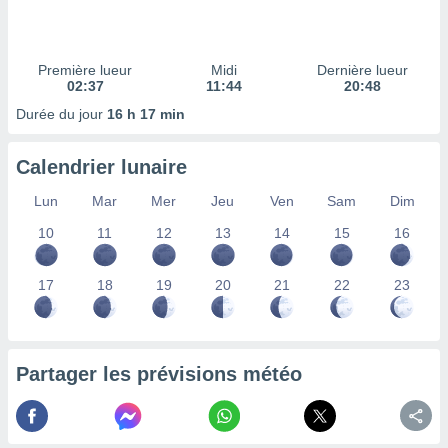
ires
ons le
ent des
es
Première lueur
Midi
Dernière lueur
 :
02:37
11:44
20:48
et/ou
Durée du jour
16 h 17 min
 à des
ions sur
eil,
Calendrier lunaire
des
limitées
Lun
Mar
Mer
Jeu
Ven
Sam
Dim
10
11
12
13
14
15
16
nner la
, créer
ils pour
17
18
19
20
21
22
23
ité
lisée,
des
our
nner des
Partager les prévisions météo
és
lisées,
s profils
enus