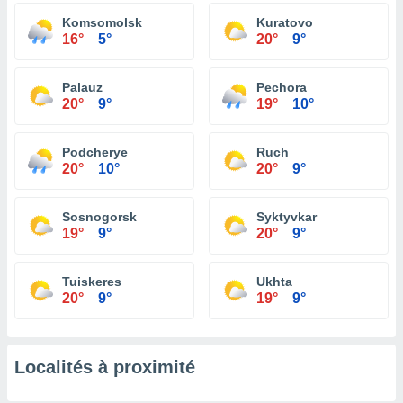
Komsomolsk
Kuratovo
16°
5°
20°
9°
Palauz
Pechora
20°
9°
19°
10°
Podcherye
Ruch
20°
10°
20°
9°
Sosnogorsk
Syktyvkar
19°
9°
20°
9°
Tuiskeres
Ukhta
20°
9°
19°
9°
Localités à proximité