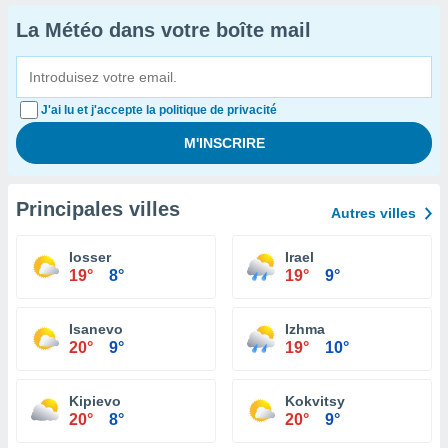
La Météo dans votre boîte mail
J'ai lu et j'accepte la politique de privacité
Principales villes
Autres villes
Iosser
Irael
19°
8°
19°
9°
Isanevo
Izhma
20°
9°
19°
10°
Kipievo
Kokvitsy
20°
8°
20°
9°