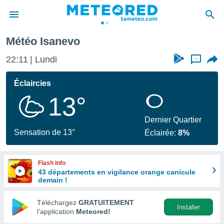
Météo Isanevo
e
ntialité
22:11
Lundi
...
enu de
o.com
Éclaircies
o.com) a
13°
aré par
onnels
Dernier Quartier
arantir
Sensation de 13°
Éclairée:
8%
té des
ions
. Vous
Flash info
accéder
43 départements en vigilance orange canicule
e en
demain !
 les
Téléchargez
GRATUITEMENT
s :
Installer
l’application
Meteored!
r les