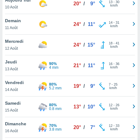
n «
13
-
30
20°
/
9°
km/h
10 Août
 et
r »,
cédez au
Demain
14
-
31
24°
/
11°
 et vous
km/h
11 Août
z
ation de
Mercredi
18
-
41
24°
/
15°
km/h
12 Août
qu'ils
 nous ou
aires,
Jeudi
90%
16
-
36
21°
/
11°
4 mm
km/h
13 Août
nt de
t
Vendredi
80%
7
-
25
er le
19°
/
9°
5.2 mm
km/h
14 Août
ement
te, ainsi
Samedi
80%
12
-
26
13°
/
10°
0.8 mm
km/h
per un
15 Août
écifique
us
Dimanche
70%
12
-
33
de la
20°
/
7°
3.8 mm
km/h
16 Août
 et du