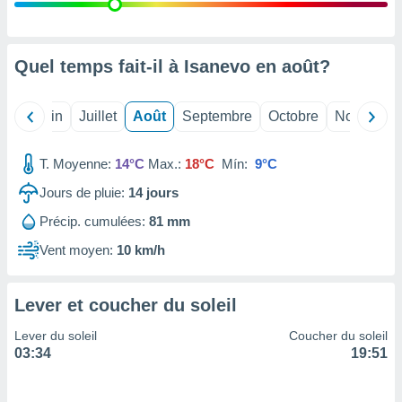
nées
lles sur
d'un
égitime,
Quel temps fait-il à Isanevo en
août
?
vous
vous
 Pour ce
Mai
Juin
Juillet
Août
Septembre
Octobre
Novembre
ous
etirer
T. Moyenne:
14°C
Max.:
18°C
Mín:
9°C
ement
Jours de pluie:
14
jours
 opposer
ement
Précip. cumulées:
81 mm
nées à
ment en
Vent moyen:
10 km/h
 sur «
res
» ou
e
Lever et coucher du soleil
que de
kies
Lever du soleil
Coucher du soleil
ite web.
03:34
19:51
t nos