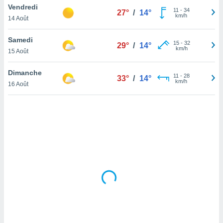
Vendredi
lisé en
11
-
34
27°
/
14°
km/h
 de
14 Août
. Vous
rouver
Samedi
15
-
32
29°
/
14°
km/h
15 Août
ations
re
Dimanche
que de
11
-
28
33°
/
14°
km/h
kies
16 Août
r votre
ement à
ment en
sur le
res des
kies
le au
page de
te web.
MENT,
 les