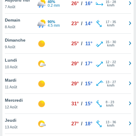
40%
n «
15
-
28
26°
/
16°
0.2 mm
km/h
7 Août
 et
r »,
cédez au
Demain
90%
17
-
35
23°
/
14°
 et vous
4.5 mm
km/h
8 Août
z
ation de
Dimanche
15
-
30
25°
/
11°
km/h
9 Août
qu'ils
 nous ou
aires,
Lundi
12
-
22
29°
/
17°
km/h
10 Août
nt de
t
Mardi
13
-
27
er le
29°
/
15°
km/h
11 Août
ement
te, ainsi
Mercredi
8
-
23
31°
/
15°
km/h
per un
12 Août
écifique
us
Jeudi
13
-
36
de la
27°
/
18°
km/h
13 Août
 et du