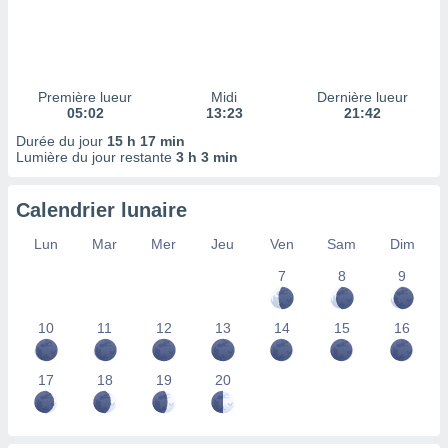
ires
ons le
ent des
es
 :
Première lueur
Midi
Dernière lueur
et/ou
05:02
13:23
21:42
 à des
Durée du jour
15 h 17 min
ions sur
Lumière du jour restante
3 h 3 min
eil,
des
limitées
Calendrier lunaire
nner la
Lun
Mar
Mer
Jeu
Ven
Sam
Dim
, créer
ils pour
7
8
9
ité
lisée,
10
11
12
13
14
15
16
des
our
nner des
17
18
19
20
és
lisées,
s profils
enus