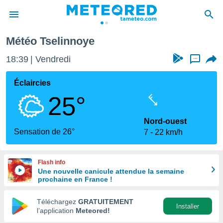
Météo Tselinnoye
e
ntialité
18:39
Vendredi
...
enu de
o.com
Éclaircies
o.com) a
25°
aré par
onnels
Nord-ouest
arantir
Sensation de 26°
7
22 km/h
té des
ions
. Vous
Flash info
accéder
Une nouvelle canicule attendue la semaine
e en
prochaine en France !
 les
Téléchargez
GRATUITEMENT
s :
Installer
l’application
Meteored!
r les