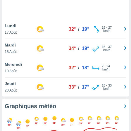
logies
e
s
Lundi
tez pas
15
-
27
32°
/
19°
km/h
ation de
17 Août
, vous
z à
Mardi
15
-
37
34°
/
19°
à notre
km/h
18 Août
.com.
Mercredi
 cas,
7
-
24
32°
/
18°
km/h
us
19 Août
ns que
s
Jeudi
15
-
33
33°
/
17°
km/h
20 Août
ires
urer la
on sur le
Graphiques météo
 seront
, et que
ies ne
31°
33°
32°
34°
32°
29°
29°
29°
27°
27°
26°
as
25°
23°