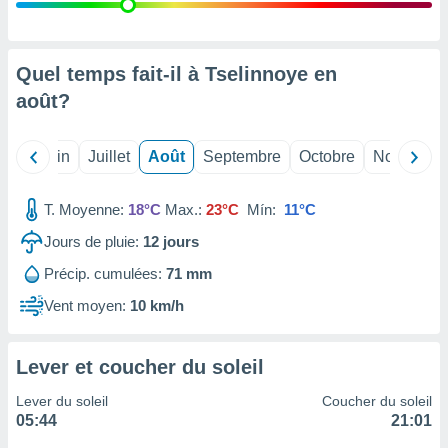
nées
lles sur
d'un
égitime,
Quel temps fait-il à Tselinnoye en
vous
août
?
vous
 Pour ce
ous
Mai
Juin
Juillet
Août
Septembre
Octobre
Novembre
etirer
ement
T. Moyenne:
18°C
Max.:
23°C
Mín:
11°C
 opposer
ement
Jours de pluie:
12
jours
nées à
Précip. cumulées:
71 mm
ment en
 sur «
Vent moyen:
10 km/h
res
» ou
e
que de
Lever et coucher du soleil
kies
ite web.
Lever du soleil
Coucher du soleil
05:44
21:01
t nos