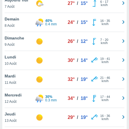
n «
6
-
17
27°
/
15°
km/h
7 Août
 et
r »,
cédez au
Demain
40%
16
-
35
24°
/
15°
 et vous
0.4 mm
km/h
8 Août
z
ation de
Dimanche
7
-
20
26°
/
12°
km/h
9 Août
qu'ils
 nous ou
aires,
Lundi
19
-
41
30°
/
14°
km/h
10 Août
nt de
t
Mardi
21
-
46
er le
32°
/
19°
km/h
11 Août
ement
te, ainsi
Mercredi
30%
17
-
44
34°
/
18°
0.3 mm
km/h
per un
12 Août
écifique
us
Jeudi
16
-
36
de la
29°
/
19°
km/h
13 Août
 et du