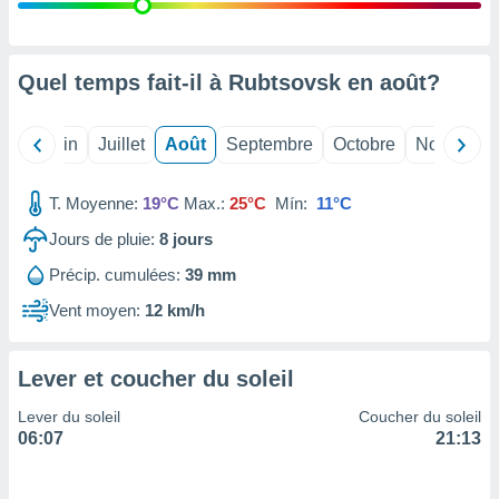
nées
lles sur
d'un
égitime,
Quel temps fait-il à Rubtsovsk en
août
?
vous
vous
 Pour ce
Mai
Juin
Juillet
Août
Septembre
Octobre
Novembre
ous
etirer
T. Moyenne:
19°C
Max.:
25°C
Mín:
11°C
ement
Jours de pluie:
8
jours
 opposer
ement
Précip. cumulées:
39 mm
nées à
ment en
Vent moyen:
12 km/h
 sur «
res
» ou
e
Lever et coucher du soleil
que de
kies
Lever du soleil
Coucher du soleil
ite web.
06:07
21:13
t nos