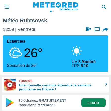
Météo Rubtsovsk
e
ntialité
13:59
Vendredi
...
enu de
o.com
Éclaircies
o.com) a
26°
aré par
onnels
UV
5 Modéré
arantir
Sensation de 26°
FPS
6-10
té des
ions
. Vous
Flash info
accéder
Une nouvelle canicule attendue la semaine
e en
prochaine en France !
 les
Téléchargez
GRATUITEMENT
s :
Installer
l’application
Meteored!
r les