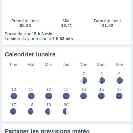
ires
ons le
ent des
es
Première lueur
Midi
Dernière lueur
 :
05:28
13:41
21:52
et/ou
Durée du jour
15 h 6 min
 à des
Lumière du jour restante
7 h 53 min
ions sur
eil,
Calendrier lunaire
des
limitées
Lun
Mar
Mer
Jeu
Ven
Sam
Dim
nner la
7
8
9
, créer
ils pour
ité
10
11
12
13
14
15
16
lisée,
des
our
17
18
19
20
nner des
és
lisées,
s profils
Partager les prévisions météo
enus