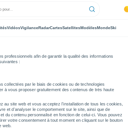
ités
Vidéos
Vigilance
Radar
Cartes
Satellites
Modèles
Monde
Ski
professionnels afin de garantir la qualité des informations
suivantes :
eres
Trujillo
s collectées par le biais de cookies ou de technologies
nuer à vous proposer gratuitement des contenus de très haute
e)
z au site web et vous acceptez l'installation de tous les cookies,
...
vre et d'analyser le comportement sur le site, ainsi que de
é et du contenu personnalisé en fonction de celui-ci. Vous pouvez
Heure par heure
tirer votre consentement à tout moment en cliquant sur le bouton
Brume de poussière dans les
te web.
prochaines heures