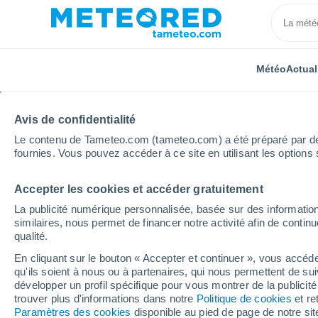
Météo
Actual
Avis de confidentialité
Le contenu de Tameteo.com (tameteo.com) a été préparé par des 
fournies. Vous pouvez accéder à ce site en utilisant les options 
Accepter les cookies et accéder gratuitement
Accueil
Espagne
Extrémadure
Province de Các
La publicité numérique personnalisée, basée sur des information
similaires, nous permet de financer notre activité afin de conti
Météo Trujillo (Espagn
qualité.
En cliquant sur le bouton « Accepter et continuer », vous accéde
18:45
Vendredi
qu'ils soient à nous ou à partenaires, qui nous permettent de sui
développer un profil spécifique pour vous montrer de la publicit
trouver plus d'informations dans notre
Politique de cookies
et re
Ensoleillé
Paramètres des cookies
disponible au pied de page de notre si