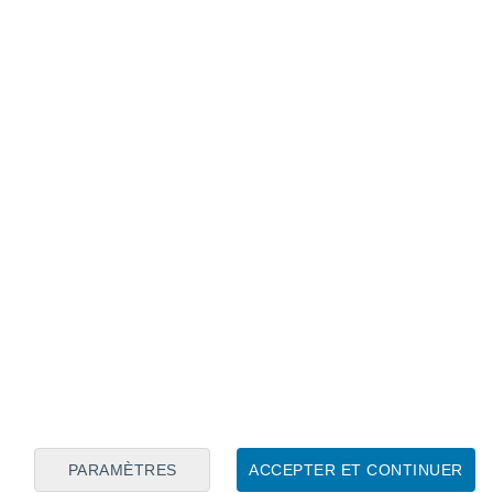
Calendrier lunaire
Lun
Mar
Mer
Jeu
Ven
Sam
Dim
7
8
9
10
11
12
13
14
15
16
17
18
19
20
PARAMÈTRES
ACCEPTER ET CONTINUER