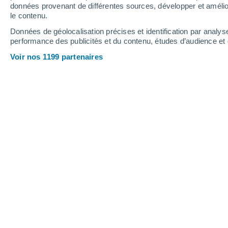
données provenant de différentes sources, développer et amélior
le contenu.
37°
/
21°
35°
/
20°
37°
/
20°
Données de géolocalisation précises et identification par analys
performance des publicités et du contenu, études d’audience e
19
-
36
km/h
18
-
37
km/h
11
17
-
34
km/h
Voir nos 1199 partenaires
Météo Trujillo aujourd´hui
, 7 août
Ensoleillé
36°
17:00
T. ressentie
34°
Ensoleillé
36°
18:00
T. ressentie
34°
Ensoleillé
36°
19:00
T. ressentie
34°
Ensoleillé
35°
20:00
T. ressentie
33°