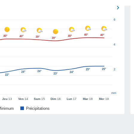
6
40°
40°
40°
40°
40°
39°
39°
4
25°
2
25°
24°
24°
24°
23°
22°
mm
Jeu
13
Ven
14
Sam
15
Dim
16
Lun
17
Mar
18
Mer
19
Minimum
Précipitations