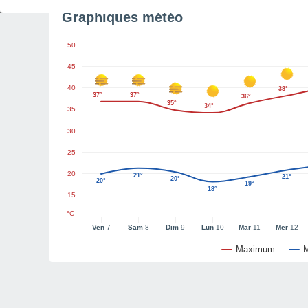
Graphiques météo
50
45
40
38°
37°
37°
36°
35°
34°
35
30
25
20
21°
21°
20°
20°
19°
18°
15
°C
Ven
7
Sam
8
Dim
9
Lun
10
Mar
11
Mer
12
Maximum