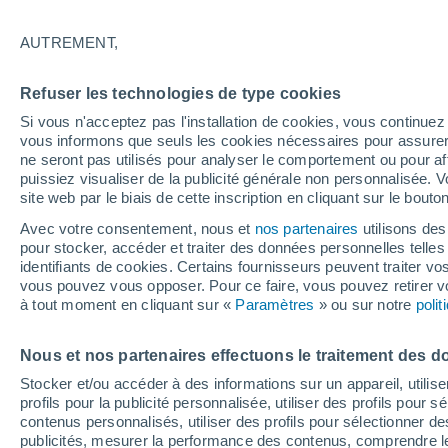
36°
AUTREMENT,
Nord-oues
Refuser les technologies de type cookies
Sensation de 34°
17
-
33 km
Si vous n'acceptez pas l'installation de cookies, vous continu
vous informons que seuls les cookies nécessaires pour assurer la
ne seront pas utilisés pour analyser le comportement ou pour af
puissiez visualiser de la publicité générale non personnalisée. V
Actualité
site web par le biais de cette inscription en cliquant sur le bouto
Le réchauffement climatique modifie le goût 
nos aliments
Avec votre consentement, nous et
nos partenaires
utilisons des
pour stocker, accéder et traiter des données personnelles telles 
Météo 1 - 7 jours
Heure par heure
Actualité
Carte 
identifiants de cookies. Certains fournisseurs peuvent traiter vo
vous pouvez vous opposer. Pour ce faire, vous pouvez retirer
à tout moment en cliquant sur «
Paramètres
» ou sur notre
poli
Demain
Dimanche
Aujourd´hui
Nous et nos partenaires effectuons le traitement des d
8 Août
9 Août
7 Août
Stocker et/ou accéder à des informations sur un appareil, utilise
profils pour la publicité personnalisée, utiliser des profils pour 
contenus personnalisés, utiliser des profils pour sélectionner
publicités, mesurer la performance des contenus, comprendre le