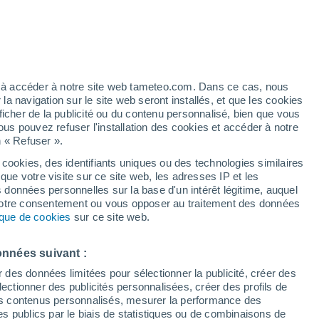
t
/h
ez à accéder à notre site web tameteo.com. Dans ce cas, nous
 navigation sur le site web seront installés, et que les cookies
ficher de la publicité ou du contenu personnalisé, bien que vous
ous pouvez refuser l'installation des cookies et accéder à notre
n « Refuser ».
de
 cookies, des identifiants uniques ou des technologies similaires
que votre visite sur ce site web, les adresses IP et les
de pluie
Radar de pluie
Satellites
Modèles
s données personnelles sur la base d'un intérêt légitime, auquel
 votre consentement ou vous opposer au traitement des données
tique de cookies
sur ce site web.
Lundi
Mardi
Mercredi
Jeudi
onnées suivant :
10 Août
11 Août
12 Août
13 Août
r des données limitées pour sélectionner la publicité, créer des
sélectionner des publicités personnalisées, créer des profils de
 des contenus personnalisés, mesurer la performance des
s publics par le biais de statistiques ou de combinaisons de