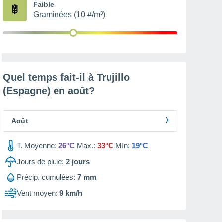
Faible
Graminées (10 #/m³)
Quel temps fait-il à Trujillo
(Espagne) en
août
?
Août
T. Moyenne:
26°C
Max.:
33°C
Mín:
19°C
Jours de pluie:
2
jours
Précip. cumulées:
7 mm
Vent moyen:
9 km/h