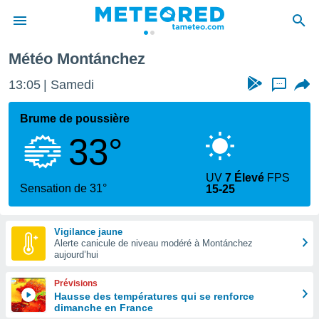
ntánchez
Météo Montánchez
e
ntialité
13:05
Samedi
...
enu de
o.com
Brume de poussière
o.com) a
33°
aré par
onnels
UV
7 Élevé
FPS
arantir
Sensation de 31°
15-25
té des
ions
. Vous
Vigilance jaune
accéder
Alerte canicule de niveau modéré à Montánchez
e en
aujourd’hui
 les
Prévisions
s :
Hausse des températures qui se renforce
dimanche en France
r les