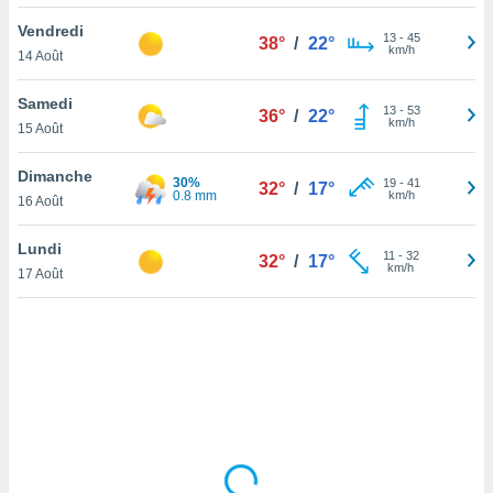
lisé en
Vendredi
 de
13
-
45
38°
/
22°
km/h
14 Août
. Vous
rouver
Samedi
13
-
53
36°
/
22°
ations
km/h
15 Août
re
que de
Dimanche
30%
kies
19
-
41
32°
/
17°
0.8 mm
km/h
16 Août
r votre
ement à
ment en
Lundi
11
-
32
32°
/
17°
sur le
km/h
17 Août
res des
kies
le au
page de
te web.
MENT,
 les