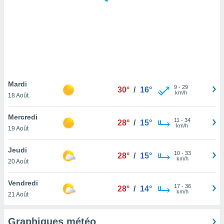
logies
e
s
tez pas
ation de
, vous
z à
à notre
Mardi
9
-
29
30°
/
16°
km/h
18 Août
.com.
 cas,
Mercredi
11
-
34
us
28°
/
15°
km/h
19 Août
ns que
s
Jeudi
10
-
33
28°
/
15°
ires
km/h
20 Août
urer la
on sur le
Vendredi
17
-
36
 seront
28°
/
14°
km/h
21 Août
, et que
ies ne
as
Graphiques météo