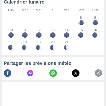
Calendrier lunaire
lisés,
des
Lun
Mar
Mer
Jeu
Ven
Sam
Dim
our
8
9
nner des
s
lisés,
10
11
12
13
14
15
16
la
ance des
s,
17
18
19
20
21
la
ance des
s,
dre les
Partager les prévisions météo
par le
ques ou
inaisons
ées
nt de
tes
,
er et
r les