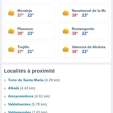
Moraleja
Navalmoral de la Mata
37°
22°
39°
23°
Plasence
Romangordo
38°
23°
38°
22°
Trujillo
Valencia de Alcántara
37°
21°
36°
22°
Localités à proximité
Torre de Santa María
(4.28 km)
Albalá
(4.43 km)
Arroyomolinos
(4.61 km)
Valdefuentes
(5.78 km)
Valdemorales
(7.63 km)