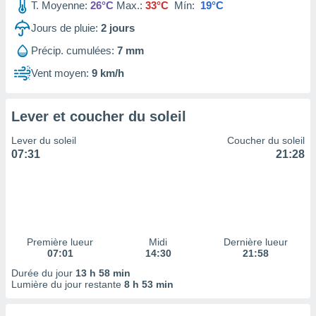
ires
T. Moyenne:
26°C
Max.:
33°C
Mín:
19°C
ons le
Jours de pluie:
2
jours
ent des
es
Précip. cumulées:
7 mm
 :
Vent moyen:
9 km/h
et/ou
 à des
ions sur
eil,
Lever et coucher du soleil
des
Lever du soleil
Coucher du soleil
limitées
07:31
21:28
nner la
, créer
ils pour
ité
lisée,
des
Première lueur
Midi
Dernière lueur
our
07:01
14:30
21:58
nner des
Durée du jour
13 h 58 min
és
Lumière du jour restante
8 h 53 min
lisées,
s profils
enus