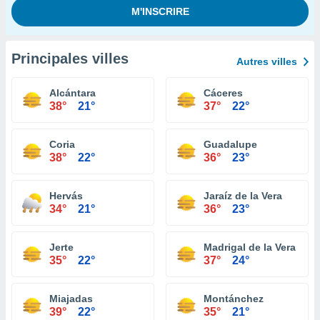
Principales villes
Autres villes
Alcántara
Cáceres
38°
21°
37°
22°
Coria
Guadalupe
38°
22°
36°
23°
Hervás
Jaraíz de la Vera
34°
21°
36°
23°
Jerte
Madrigal de la Vera
35°
22°
37°
24°
Miajadas
Montánchez
39°
22°
35°
21°