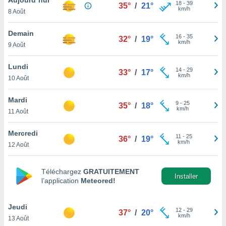
n «
18
-
39
35°
/
21°
km/h
8 Août
 et
r »,
cédez au
Demain
16
-
35
32°
/
19°
 et vous
km/h
9 Août
z
ation de
Lundi
14
-
29
33°
/
17°
km/h
10 Août
qu'ils
 nous ou
aires,
Mardi
9
-
25
35°
/
18°
km/h
11 Août
nt de
t
Mercredi
11
-
25
er le
36°
/
19°
km/h
12 Août
ement
te, ainsi
Téléchargez
GRATUITEMENT
per un
Installer
l’application
Meteored!
écifique
us
de la
Jeudi
12
-
29
37°
/
20°
 et du
km/h
13 Août