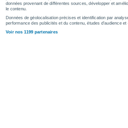
données provenant de différentes sources, développer et amélior
le contenu.
37°
/
21°
37°
/
21°
37°
/
21°
Données de géolocalisation précises et identification par analys
performance des publicités et du contenu, études d’audience e
21
-
41
km/h
26
-
46
km/h
15
17
-
36
km/h
Voir nos 1199 partenaires
Météo Tribaldos aujourd´hui
, 8 août
Ensoleillé
21°
07:00
T. ressentie
21°
Ensoleillé
22°
08:00
T. ressentie
22°
Éclaircies
24°
09:00
T. ressentie
25°
Éclaircies
31°
11:00
T. ressentie
29°