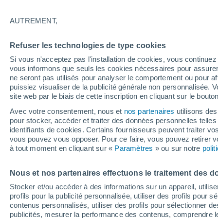
21°
AUTREMENT,
Dernier Qu
Refuser les technologies de type cookies
Éclairée:
2
Sensation de 21°
Si vous n'acceptez pas l'installation de cookies, vous continu
vous informons que seuls les cookies nécessaires pour assurer la
ne seront pas utilisés pour analyser le comportement ou pour af
puissiez visualiser de la publicité générale non personnalisée. V
Astronomie
site web par le biais de cette inscription en cliquant sur le bouto
Alerte spatiale : un satellite privé envoyé à la
rescousse du télescope Swift de la NASA est
Avec votre consentement, nous et
nos partenaires
utilisons des
de contrôle
pour stocker, accéder et traiter des données personnelles telles 
Météo 1 - 7 jours
Heure par heure
Actualité
Carte
identifiants de cookies. Certains fournisseurs peuvent traiter vo
vous pouvez vous opposer. Pour ce faire, vous pouvez retirer
à tout moment en cliquant sur «
Paramètres
» ou sur notre
poli
Demain
Lundi
Aujourd´hui
Nous et nos partenaires effectuons le traitement des d
9 Août
10 Août
8 Août
Stocker et/ou accéder à des informations sur un appareil, utilise
profils pour la publicité personnalisée, utiliser des profils pour 
contenus personnalisés, utiliser des profils pour sélectionner
publicités, mesurer la performance des contenus, comprendre le