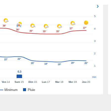
5
38°
37°
37°
4
36°
35°
35°
35°
3
2
22°
22°
20°
20°
20°
19°
19°
1
0.3
mm
Ven
14
Sam
15
Dim
16
Lun
17
Mar
18
Mer
19
Jeu
20
Minimum
Pluie