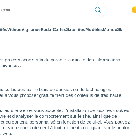
ités
Vidéos
Vigilance
Radar
Cartes
Satellites
Modèles
Monde
Ski
professionnels afin de garantir la qualité des informations
suivantes :
de Cuenca
Tribaldos
s collectées par le biais de cookies ou de technologies
nuer à vous proposer gratuitement des contenus de très haute
z au site web et vous acceptez l'installation de tous les cookies,
...
vre et d'analyser le comportement sur le site, ainsi que de
é et du contenu personnalisé en fonction de celui-ci. Vous pouvez
Heure par heure
tirer votre consentement à tout moment en cliquant sur le bouton
Intervalles nuageux dans les
te web.
prochaines heures