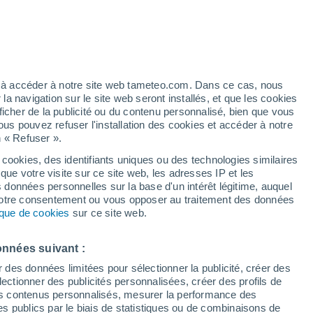
Vigilance jaune
Alerte canicule de niveau modéré à
Tribaldos aujourd’hui
artier
4%
ez à accéder à notre site web tameteo.com. Dans ce cas, nous
 navigation sur le site web seront installés, et que les cookies
ficher de la publicité ou du contenu personnalisé, bien que vous
ous pouvez refuser l'installation des cookies et accéder à notre
n « Refuser ».
 hors
 cookies, des identifiants uniques ou des technologies similaires
que votre visite sur ce site web, les adresses IP et les
 de couverture nuageuse
Radar de pluie
Satellites
Modèles
s données personnelles sur la base d'un intérêt légitime, auquel
 votre consentement ou vous opposer au traitement des données
tique de cookies
sur ce site web.
Mardi
Mercredi
Jeudi
Vendredi
onnées suivant :
11 Août
12 Août
13 Août
14 Août
r des données limitées pour sélectionner la publicité, créer des
sélectionner des publicités personnalisées, créer des profils de
 des contenus personnalisés, mesurer la performance des
s publics par le biais de statistiques ou de combinaisons de