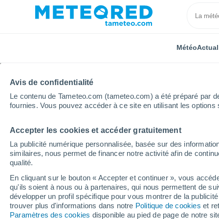
Météo
Actual
Avis de confidentialité
Le contenu de Tameteo.com (tameteo.com) a été préparé par des 
fournies. Vous pouvez accéder à ce site en utilisant les options 
Accepter les cookies et accéder gratuitement
Accueil
Espagne
Castille-La Manche
Province 
La publicité numérique personnalisée, basée sur des information
similaires, nous permet de financer notre activité afin de conti
Météo Tribaldos
qualité.
En cliquant sur le bouton « Accepter et continuer », vous accéde
06:36
Samedi
qu'ils soient à nous ou à partenaires, qui nous permettent de sui
développer un profil spécifique pour vous montrer de la publicit
trouver plus d'informations dans notre
Politique de cookies
et re
Ciel dégagé
Paramètres des cookies
disponible au pied de page de notre si