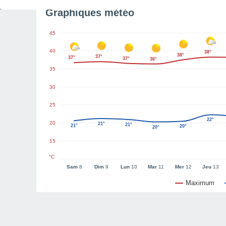
Graphiques météo
45
40
38°
38°
37°
37°
37°
36°
35
30
25
22°
20
21°
21°
21°
20°
20°
15
°C
Sam
8
Dim
9
Lun
10
Mar
11
Mer
12
Jeu
13
Maximum