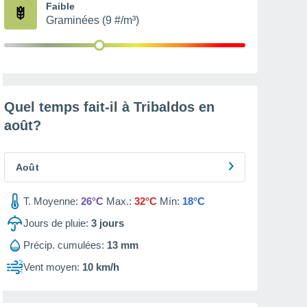
Faible
Graminées (9 #/m³)
Quel temps fait-il à Tribaldos en
août
?
Août
T. Moyenne:
26°C
Max.:
32°C
Mín:
18°C
Jours de pluie:
3
jours
Précip. cumulées:
13 mm
Vent moyen:
10 km/h