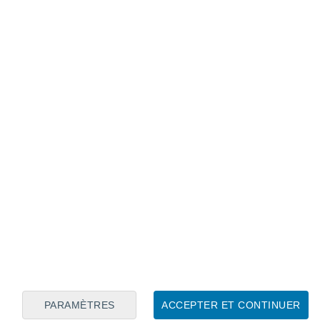
Calendrier lunaire
Lun
Mar
Mer
Jeu
Ven
Sam
Dim
8
9
10
11
12
13
14
15
16
17
18
19
20
21
PARAMÈTRES
ACCEPTER ET CONTINUER