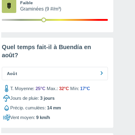
Faible
Graminées (9 #/m³)
Quel temps fait-il à Buendía en
août
?
Août
T. Moyenne:
25°C
Max.:
32°C
Mín:
17°C
Jours de pluie:
3
jours
Précip. cumulées:
14 mm
Vent moyen:
9 km/h