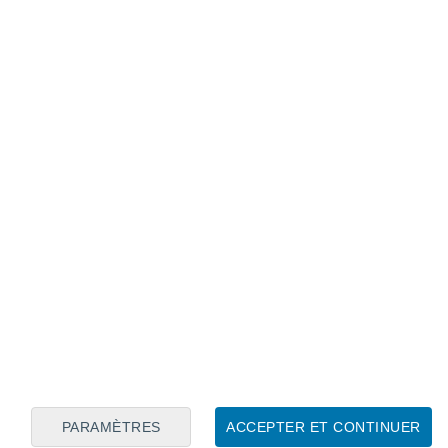
Calendrier lunaire
Lun
Mar
Mer
Jeu
Ven
Sam
Dim
8
9
10
11
12
13
14
15
16
17
18
19
20
21
PARAMÈTRES
ACCEPTER ET CONTINUER