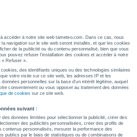
Vigilance jaune
Alerte canicule de niveau modéré à
Buendía aujourd’hui
 élevé!
ez à accéder à notre site web tameteo.com. Dans ce cas, nous
 navigation sur le site web seront installés, et que les cookies
ficher de la publicité ou du contenu personnalisé, bien que vous
ous pouvez refuser l'installation des cookies et accéder à notre
n « Refuser ».
 cookies, des identifiants uniques ou des technologies similaires
que votre visite sur ce site web, les adresses IP et les
 de couverture nuageuse
Radar de pluie
Satellites
Modèles
s données personnelles sur la base d'un intérêt légitime, auquel
 votre consentement ou vous opposer au traitement des données
tique de cookies
sur ce site web.
Mardi
Mercredi
Jeudi
Vendredi
onnées suivant :
11 Août
12 Août
13 Août
14 Août
r des données limitées pour sélectionner la publicité, créer des
sélectionner des publicités personnalisées, créer des profils de
 des contenus personnalisés, mesurer la performance des
s publics par le biais de statistiques ou de combinaisons de