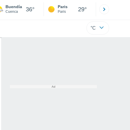
Buendía
Paris
Montpelli
36°
29°
Cuenca
Paris
Hérault
°C