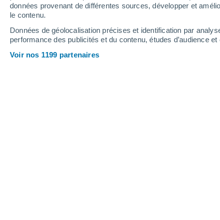
données provenant de différentes sources, développer et amélior
le contenu.
37°
/
21°
37°
/
20°
37°
/
19°
Données de géolocalisation précises et identification par analys
performance des publicités et du contenu, études d’audience e
21
-
43
km/h
17
-
36
km/h
11
18
-
40
km/h
Voir nos 1199 partenaires
Météo Buendía aujourd´hui
, 8 août
Éclaircies
36°
15:00
T. ressentie
34°
Éclaircies
36°
16:00
T. ressentie
34°
Ensoleillé
36°
17:00
T. ressentie
34°
Ensoleillé
36°
18:00
T. ressentie
34°