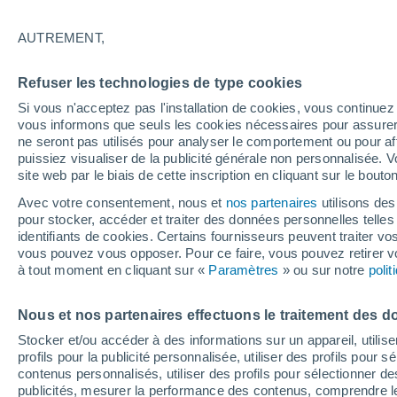
36°
AUTREMENT,
UV
8 Très
Refuser les technologies de type cookies
Sensation de 34°
FPS
25-50
Si vous n'acceptez pas l'installation de cookies, vous continu
vous informons que seuls les cookies nécessaires pour assurer la
ne seront pas utilisés pour analyser le comportement ou pour af
puissiez visualiser de la publicité générale non personnalisée. V
Flash info
site web par le biais de cette inscription en cliquant sur le bouto
Encore de la chaleur !
Avec votre consentement, nous et
nos partenaires
utilisons des
pour stocker, accéder et traiter des données personnelles telles 
Météo 1 - 7 jours
Heure par heure
Actualité
Carte
identifiants de cookies. Certains fournisseurs peuvent traiter vo
vous pouvez vous opposer. Pour ce faire, vous pouvez retirer
à tout moment en cliquant sur «
Paramètres
» ou sur notre
poli
Demain
Lundi
Aujourd´hui
Nous et nos partenaires effectuons le traitement des d
9 Août
10 Août
8 Août
Stocker et/ou accéder à des informations sur un appareil, utilise
profils pour la publicité personnalisée, utiliser des profils pour 
contenus personnalisés, utiliser des profils pour sélectionner
publicités, mesurer la performance des contenus, comprendre le