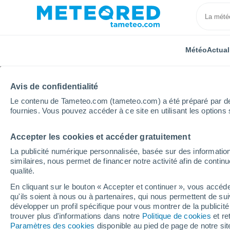
Météo
Actual
Avis de confidentialité
Le contenu de Tameteo.com (tameteo.com) a été préparé par des 
fournies. Vous pouvez accéder à ce site en utilisant les options 
Accepter les cookies et accéder gratuitement
Accueil
Espagne
Castille-La Manche
Province 
La publicité numérique personnalisée, basée sur des information
similaires, nous permet de financer notre activité afin de conti
Météo Buendía
qualité.
En cliquant sur le bouton « Accepter et continuer », vous accéde
15:00
Samedi
qu'ils soient à nous ou à partenaires, qui nous permettent de sui
développer un profil spécifique pour vous montrer de la publicit
trouver plus d'informations dans notre
Politique de cookies
et re
Éclaircies
Paramètres des cookies
disponible au pied de page de notre si