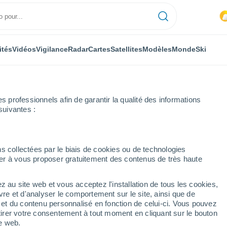
ités
Vidéos
Vigilance
Radar
Cartes
Satellites
Modèles
Monde
Ski
professionnels afin de garantir la qualité des informations
suivantes :
de Cuenca
Buendía
s collectées par le biais de cookies ou de technologies
nuer à vous proposer gratuitement des contenus de très haute
z au site web et vous acceptez l'installation de tous les cookies,
...
vre et d'analyser le comportement sur le site, ainsi que de
é et du contenu personnalisé en fonction de celui-ci. Vous pouvez
Heure par heure
tirer votre consentement à tout moment en cliquant sur le bouton
Intervalles nuageux dans les
te web.
prochaines heures