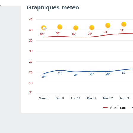
Graphiques météo
45
40
38°
38°
37°
37°
37°
37°
35
30
25
20
21°
21°
21°
20°
20°
19°
15
°C
Sam
8
Dim
9
Lun
10
Mar
11
Mer
12
Jeu
13
Maximum