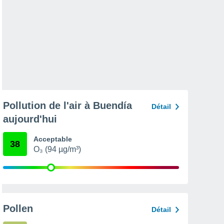
Pollution de l'air à Buendía
Détail
aujourd'hui
Acceptable
38
O₃ (94 µg/m³)
Pollen
Détail