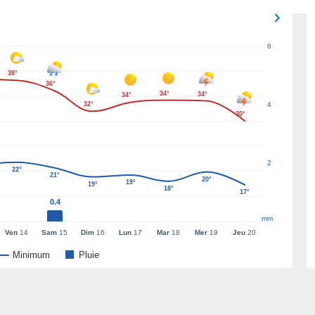
6
38°
36°
34°
34°
34°
32°
4
30°
2
22°
21°
20°
19°
19°
18°
17°
0.4
mm
Ven
14
Sam
15
Dim
16
Lun
17
Mar
18
Mer
19
Jeu
20
Minimum
Pluie