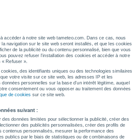
Vigilance jaune
Alerte canicule de niveau modéré à
Motilla del Palancar aujourd’hui
h
ez à accéder à notre site web tameteo.com. Dans ce cas, nous
 navigation sur le site web seront installés, et que les cookies
ficher de la publicité ou du contenu personnalisé, bien que vous
ous pouvez refuser l'installation des cookies et accéder à notre
n « Refuser ».
 cookies, des identifiants uniques ou des technologies similaires
que votre visite sur ce site web, les adresses IP et les
des températures
Radar de pluie
Satellites
Modèles
s données personnelles sur la base d'un intérêt légitime, auquel
 votre consentement ou vous opposer au traitement des données
tique de cookies
sur ce site web.
Lundi
Mardi
Mercredi
Jeudi
onnées suivant :
10 Août
11 Août
12 Août
13 Août
r des données limitées pour sélectionner la publicité, créer des
sélectionner des publicités personnalisées, créer des profils de
 des contenus personnalisés, mesurer la performance des
s publics par le biais de statistiques ou de combinaisons de