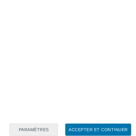
Calendrier lunaire
Lun
Mar
Mer
Jeu
Ven
Sam
Dim
7
8
9
10
11
12
13
14
15
16
17
18
19
20
PARAMÈTRES
ACCEPTER ET CONTINUER