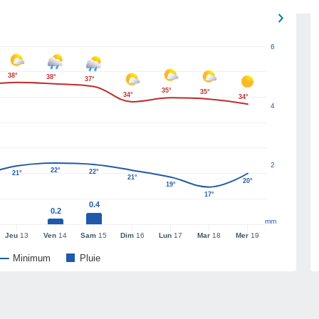
6
38°
38°
37°
35°
35°
34°
34°
4
2
22°
22°
21°
21°
20°
19°
17°
0.4
0.2
mm
Jeu
13
Ven
14
Sam
15
Dim
16
Lun
17
Mar
18
Mer
19
Minimum
Pluie