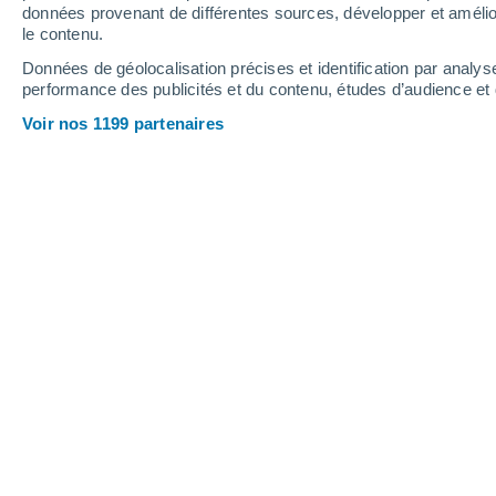
0.2 mm
données provenant de différentes sources, développer et amélior
le contenu.
37°
/
20°
38°
/
20°
38°
/
20°
Données de géolocalisation précises et identification par analys
performance des publicités et du contenu, études d’audience e
19
-
38
km/h
17
-
36
km/h
21
18
-
33
km/h
Voir nos 1199 partenaires
Météo Motilla del Palancar aujourd´h
Ensoleillé
20°
07:00
T. ressentie
20°
Ensoleillé
21°
08:00
T. ressentie
21°
Ensoleillé
24°
09:00
T. ressentie
25°
Ensoleillé
28°
11:00
T. ressentie
29°