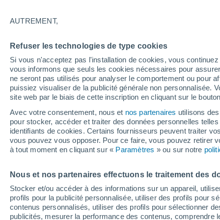
20°
AUTREMENT,
Est
Refuser les technologies de type cookies
Sensation de 20°
9
-
18 km/
Si vous n'acceptez pas l'installation de cookies, vous continu
vous informons que seuls les cookies nécessaires pour assurer la
ne seront pas utilisés pour analyser le comportement ou pour af
puissiez visualiser de la publicité générale non personnalisée. V
Flash info
site web par le biais de cette inscription en cliquant sur le bouto
Une nouvelle canicule attendue la semaine
prochaine en France !
Avec votre consentement, nous et
nos partenaires
utilisons des
pour stocker, accéder et traiter des données personnelles telles 
Météo 1 - 7 jours
Heure par heure
Actualité
Carte 
identifiants de cookies. Certains fournisseurs peuvent traiter vo
vous pouvez vous opposer. Pour ce faire, vous pouvez retirer
à tout moment en cliquant sur «
Paramètres
» ou sur notre
poli
Demain
Dimanche
Aujourd´hui
Nous et nos partenaires effectuons le traitement des d
8 Août
9 Août
7 Août
Stocker et/ou accéder à des informations sur un appareil, utilise
profils pour la publicité personnalisée, utiliser des profils pour 
contenus personnalisés, utiliser des profils pour sélectionner
publicités, mesurer la performance des contenus, comprendre le
30%