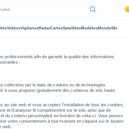
ités
Vidéos
Vigilance
Radar
Cartes
Satellites
Modèles
Monde
Ski
professionnels afin de garantir la qualité des informations
suivantes :
de Cuenca
Motilla del Palancar
s collectées par le biais de cookies ou de technologies
nuer à vous proposer gratuitement des contenus de très haute
ncar
z au site web et vous acceptez l'installation de tous les cookies,
...
vre et d'analyser le comportement sur le site, ainsi que de
é et du contenu personnalisé en fonction de celui-ci. Vous pouvez
Heure par heure
tirer votre consentement à tout moment en cliquant sur le bouton
Ciel dégagé dans les prochaines
te web.
heures