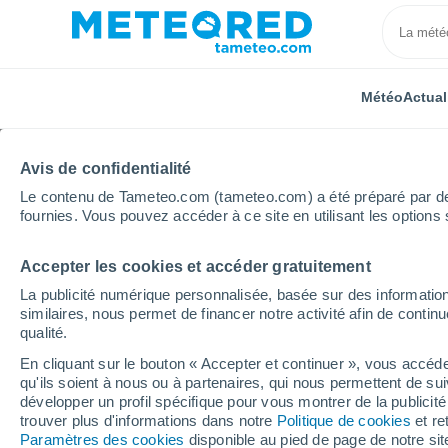
Météo
Actual
Avis de confidentialité
Le contenu de Tameteo.com (tameteo.com) a été préparé par des 
fournies. Vous pouvez accéder à ce site en utilisant les options 
Accepter les cookies et accéder gratuitement
Accueil
Espagne
Castille-La Manche
Province 
La publicité numérique personnalisée, basée sur des information
similaires, nous permet de financer notre activité afin de conti
Météo Motilla del Pala
qualité.
En cliquant sur le bouton « Accepter et continuer », vous accéde
07:08
Vendredi
qu'ils soient à nous ou à partenaires, qui nous permettent de sui
développer un profil spécifique pour vous montrer de la publicit
trouver plus d'informations dans notre
Politique de cookies
et re
Ensoleillé
Paramètres des cookies
disponible au pied de page de notre si