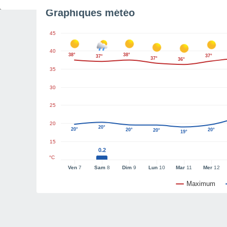
Graphiques météo
45
40
38°
38°
37°
37°
37°
36°
35
30
25
20
20°
20°
20°
20°
20°
19°
15
0.2
°C
Ven
7
Sam
8
Dim
9
Lun
10
Mar
11
Mer
12
Maximum