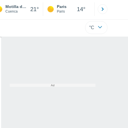
Motilla del Palancar
Paris
Montpelli
21°
14°
Cuenca
Paris
Hérault
°C