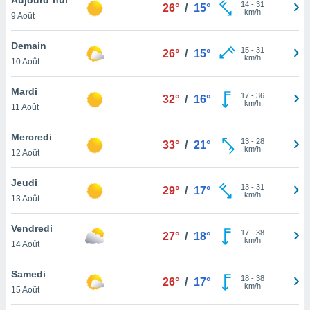
n «
14
-
31
26°
/
15°
km/h
9 Août
 et
r »,
cédez au
Demain
15
-
31
26°
/
15°
 et vous
km/h
10 Août
z
ation de
Mardi
17
-
36
32°
/
16°
km/h
11 Août
qu'ils
 nous ou
aires,
Mercredi
13
-
28
33°
/
21°
km/h
12 Août
nt de
t
Jeudi
13
-
31
er le
29°
/
17°
km/h
13 Août
ement
te, ainsi
Vendredi
17
-
38
27°
/
18°
km/h
per un
14 Août
écifique
us
Samedi
18
-
38
de la
26°
/
17°
km/h
15 Août
 et du