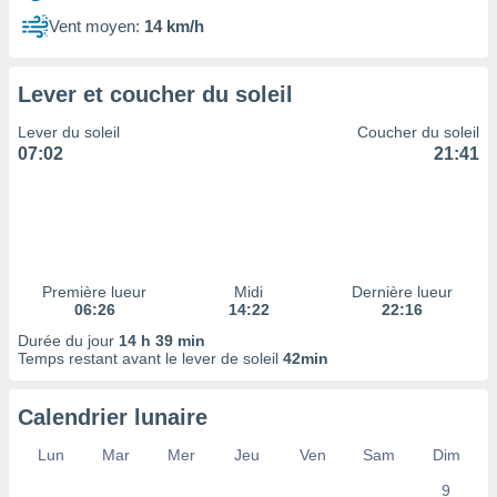
ires
ons le
Vent moyen:
14 km/h
ent des
es
 :
Lever et coucher du soleil
et/ou
Lever du soleil
Coucher du soleil
 à des
07:02
21:41
ions sur
eil,
des
limitées
nner la
, créer
Première lueur
Midi
Dernière lueur
ils pour
06:26
14:22
22:16
ité
Durée du jour
14 h 39 min
lisée,
Temps restant avant le lever de soleil
42min
des
our
nner des
Calendrier lunaire
és
lisées,
Lun
Mar
Mer
Jeu
Ven
Sam
Dim
s profils
9
enus