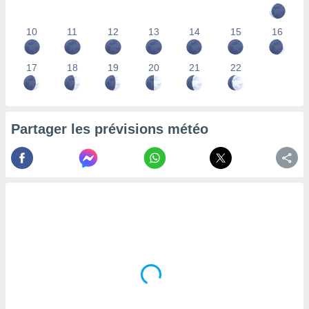
lisés,
des
10
11
12
13
14
15
16
our
nner des
s
17
18
19
20
21
22
lisés,
la
ance des
s,
Partager les prévisions météo
la
ance des
s,
dre les
par le
ques ou
inaisons
ées
nt de
tes
,
er et
r les