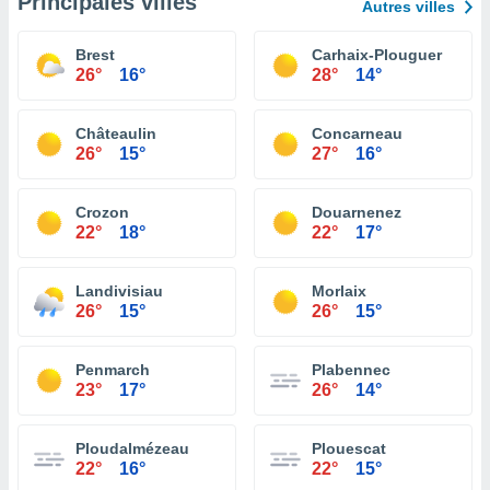
Principales villes
Autres villes
Brest
Carhaix-Plouguer
26°
16°
28°
14°
Châteaulin
Concarneau
26°
15°
27°
16°
Crozon
Douarnenez
22°
18°
22°
17°
Landivisiau
Morlaix
26°
15°
26°
15°
Penmarch
Plabennec
23°
17°
26°
14°
Ploudalmézeau
Plouescat
22°
16°
22°
15°