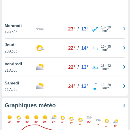
logies
e
s
Mercredi
tez pas
18
-
39
23°
/
13°
km/h
ation de
19 Août
, vous
z à
Jeudi
16
-
35
22°
/
14°
à notre
km/h
20 Août
.com.
Vendredi
 cas,
18
-
42
22°
/
13°
km/h
us
21 Août
ns que
s
Samedi
12
-
29
24°
/
12°
km/h
22 Août
ires
urer la
on sur le
Graphiques météo
 seront
, et que
ies ne
26°
32°
33°
29°
27°
26°
26°
26°
25°
as
23°
23°
22°
22°