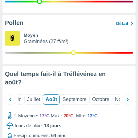
nées
lles sur
d'un
égitime,
Pollen
Détail
vous
vous
Moyen
 Pour ce
Graminées (27 #/m³)
ous
etirer
ement
 opposer
Quel temps fait-il à Tréflévénez en
ement
nées à
août
?
ment en
 sur «
res
» ou
Mai
Juin
Juillet
Août
Septembre
Octobre
Novembre
e
que de
kies
T. Moyenne:
17°C
Max.:
20°C
Mín:
13°C
ite web.
Jours de pluie:
13
jours
t nos
Précip. cumulées:
64 mm