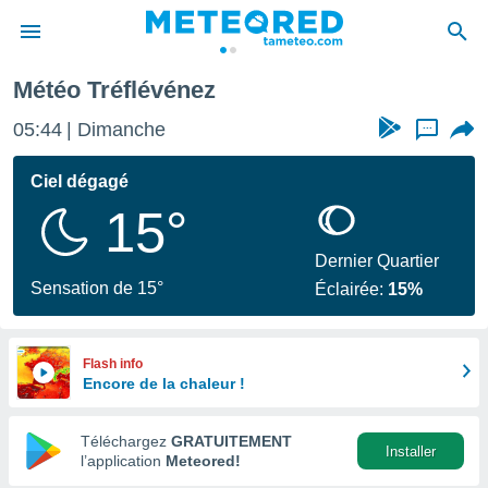
Météo Tréflévénez
e
ntialité
05:44
Dimanche
...
enu de
o.com
Ciel dégagé
o.com) a
15°
aré par
onnels
Dernier Quartier
arantir
Sensation de 15°
Éclairée:
15%
té des
ions
. Vous
accéder
Flash info
e en
Encore de la chaleur !
 les
Téléchargez
GRATUITEMENT
s :
Installer
l’application
Meteored!
r les