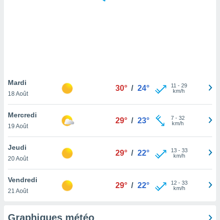
logies
e
s
tez pas
ation de
, vous
z à
à notre
Mardi
11
-
29
30°
/
24°
km/h
18 Août
.com.
 cas,
Mercredi
7
-
32
us
29°
/
23°
km/h
19 Août
ns que
s
Jeudi
13
-
33
29°
/
22°
ires
km/h
20 Août
urer la
on sur le
Vendredi
12
-
33
 seront
29°
/
22°
km/h
21 Août
, et que
ies ne
as
Graphiques météo