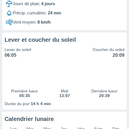
ires
Jours de pluie:
4
jours
ons le
ent des
Précip. cumulées:
24 mm
es
Vent moyen:
8 km/h
 :
et/ou
 à des
Lever et coucher du soleil
ions sur
eil,
Lever du soleil
Coucher du soleil
des
06:05
20:09
limitées
nner la
, créer
ils pour
ité
lisée,
Première lueur
Midi
Dernière lueur
05:35
13:07
20:39
des
our
Durée du jour
14 h 4 min
nner des
és
lisées,
Calendrier lunaire
s profils
enus
Lun
Mar
Mer
Jeu
Ven
Sam
Dim