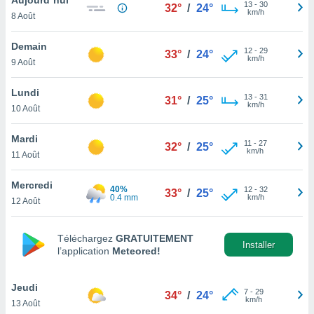
n «
13
-
30
32°
/
24°
km/h
8 Août
 et
r »,
cédez au
Demain
12
-
29
33°
/
24°
 et vous
km/h
9 Août
z
ation de
Lundi
13
-
31
31°
/
25°
km/h
10 Août
qu'ils
 nous ou
aires,
Mardi
11
-
27
32°
/
25°
km/h
11 Août
nt de
t
Mercredi
40%
12
-
32
er le
33°
/
25°
0.4 mm
km/h
12 Août
ement
te, ainsi
Téléchargez
GRATUITEMENT
per un
Installer
l’application
Meteored!
écifique
us
de la
Jeudi
7
-
29
34°
/
24°
 et du
km/h
13 Août