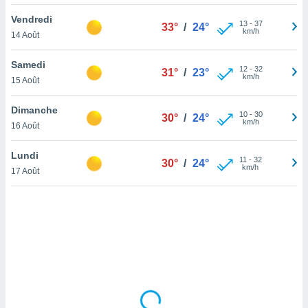
lisé en
Vendredi
 de
13
-
37
33°
/
24°
km/h
14 Août
. Vous
rouver
Samedi
12
-
32
31°
/
23°
ations
km/h
15 Août
re
que de
Dimanche
kies
10
-
30
30°
/
24°
km/h
16 Août
r votre
ement à
ment en
Lundi
11
-
32
30°
/
24°
sur le
km/h
17 Août
res des
kies
le au
page de
te web.
MENT,
 les