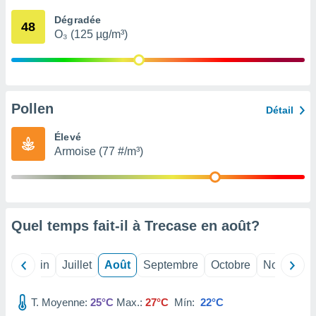
nées
Dégradée
lles sur
48
O₃ (125 µg/m³)
d'un
égitime,
vous
vous
 Pour ce
ous
Pollen
Détail
etirer
Élevé
ement
Armoise (77 #/m³)
 opposer
ement
nées à
ment en
 sur «
res
» ou
Quel temps fait-il à Trecase en
août
?
e
que de
kies
Mai
Juin
Juillet
Août
Septembre
Octobre
Novembre
ite web.
T. Moyenne:
25°C
Max.:
27°C
Mín:
22°C
t nos