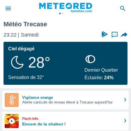
Météo Trecase
e
ntialité
23:22
Samedi
...
enu de
o.com
Ciel dégagé
o.com) a
28°
aré par
onnels
Dernier Quartier
arantir
Sensation de 32°
Éclairée:
24%
té des
ions
. Vous
accéder
Vigilance orange
e en
Alerte canicule de niveau élevé à Trecase aujourd’hui
 les
s :
Flash info
Encore de la chaleur !
r les