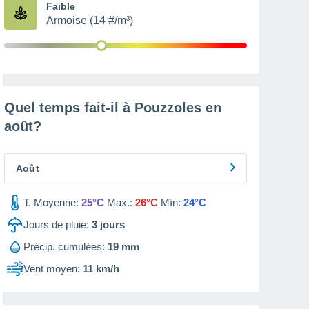
Faible
Armoise (14 #/m³)
Quel temps fait-il à Pouzzoles en
août
?
Août
T. Moyenne:
25°C
Max.:
26°C
Mín:
24°C
Jours de pluie:
3
jours
Précip. cumulées:
19 mm
Vent moyen:
11 km/h