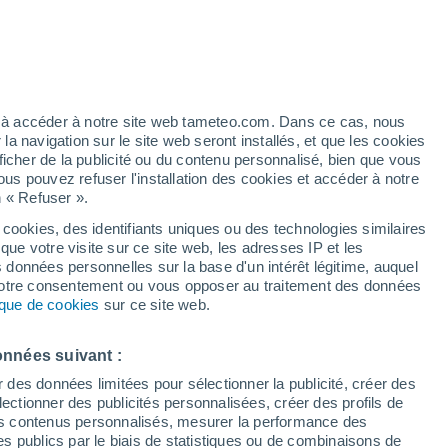
Vigilance orange
Alerte canicule de niveau élevé à
Pouzzoles aujourd’hui
é
ez à accéder à notre site web tameteo.com. Dans ce cas, nous
 navigation sur le site web seront installés, et que les cookies
ficher de la publicité ou du contenu personnalisé, bien que vous
ous pouvez refuser l'installation des cookies et accéder à notre
n « Refuser ».
tobre
 cookies, des identifiants uniques ou des technologies similaires
que votre visite sur ce site web, les adresses IP et les
 de couverture nuageuse
Radar de pluie
Satellites
Modèles
s données personnelles sur la base d'un intérêt légitime, auquel
 votre consentement ou vous opposer au traitement des données
tique de cookies
sur ce site web.
imanche
Lundi
Mardi
Mercredi
onnées suivant :
9 Août
10 Août
11 Août
12 Août
r des données limitées pour sélectionner la publicité, créer des
sélectionner des publicités personnalisées, créer des profils de
 des contenus personnalisés, mesurer la performance des
s publics par le biais de statistiques ou de combinaisons de