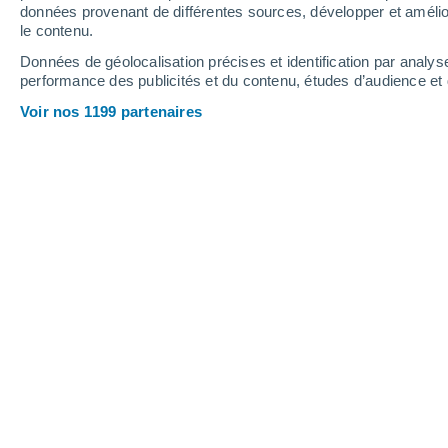
données provenant de différentes sources, développer et amélior
le contenu.
31°
/
27°
31°
/
26°
31°
/
26°
Données de géolocalisation précises et identification par analys
performance des publicités et du contenu, études d’audience e
15
-
24
km/h
21
-
32
km/h
17
17
-
27
km/h
Voir nos 1199 partenaires
Météo Pouzzoles aujourd´hui
, 6 août
Ensoleillé
31°
15:00
T. ressentie
36°
Ensoleillé
31°
16:00
T. ressentie
36°
Éclaircies
31°
17:00
T. ressentie
36°
Ensoleillé
30°
18:00
T. ressentie
36°