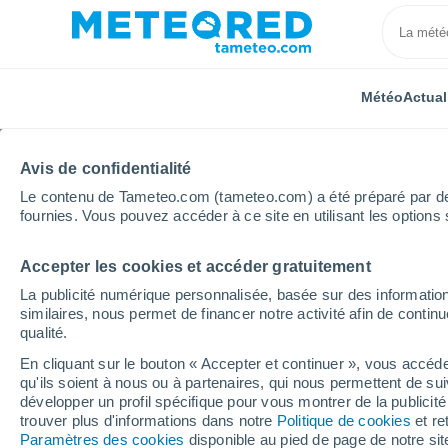
Météo
Actual
Avis de confidentialité
Le contenu de Tameteo.com (tameteo.com) a été préparé par des 
fournies. Vous pouvez accéder à ce site en utilisant les options 
Accepter les cookies et accéder gratuitement
Accueil
Italie
Ville métropolitaine de Naples
Pou
La publicité numérique personnalisée, basée sur des information
similaires, nous permet de financer notre activité afin de conti
Météo Pouzzoles
qualité.
En cliquant sur le bouton « Accepter et continuer », vous accéde
14:47
Jeudi
qu'ils soient à nous ou à partenaires, qui nous permettent de sui
développer un profil spécifique pour vous montrer de la publicit
trouver plus d'informations dans notre
Politique de cookies
et re
Ensoleillé
Paramètres des cookies
disponible au pied de page de notre si