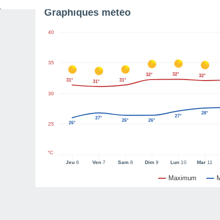
Graphiques météo
40
35
32°
32°
32°
31°
31°
31°
30
28°
27°
27°
26°
26°
26°
25
°C
Jeu
6
Ven
7
Sam
8
Dim
9
Lun
10
Mar
11
Maximum