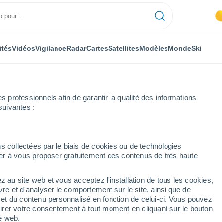
ités
Vidéos
Vigilance
Radar
Cartes
Satellites
Modèles
Monde
Ski
professionnels afin de garantir la qualité des informations
suivantes :
zzoles
s collectées par le biais de cookies ou de technologies
nuer à vous proposer gratuitement des contenus de très haute
z au site web et vous acceptez l'installation de tous les cookies,
...
vre et d'analyser le comportement sur le site, ainsi que de
é et du contenu personnalisé en fonction de celui-ci. Vous pouvez
Heure par heure
tirer votre consentement à tout moment en cliquant sur le bouton
Chaleur humide et étouffante
te web.
dans les prochaines heures