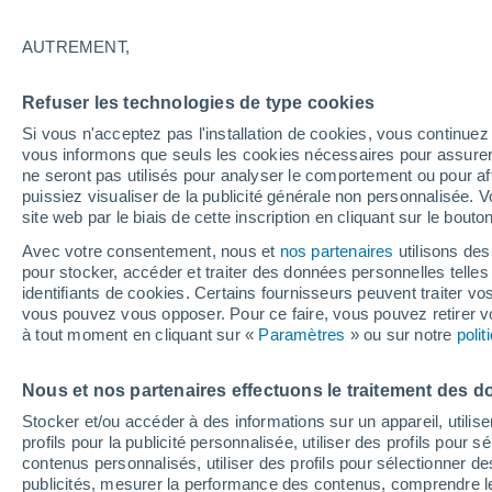
31°
AUTREMENT,
UV
6 Élev
Refuser les technologies de type cookies
Sensation de 36°
FPS
15-25
Si vous n'acceptez pas l'installation de cookies, vous continu
vous informons que seuls les cookies nécessaires pour assurer la
ne seront pas utilisés pour analyser le comportement ou pour af
puissiez visualiser de la publicité générale non personnalisée. V
Flash info
site web par le biais de cette inscription en cliquant sur le bouto
Découvrez la tendance météo entre août et oc
Avec votre consentement, nous et
nos partenaires
utilisons des
pour stocker, accéder et traiter des données personnelles telles 
Météo 1 - 7 jours
Heure par heure
Actualité
Carte
identifiants de cookies. Certains fournisseurs peuvent traiter vo
vous pouvez vous opposer. Pour ce faire, vous pouvez retirer
à tout moment en cliquant sur «
Paramètres
» ou sur notre
poli
Demain
Samedi
D
Aujourd´hui
Nous et nos partenaires effectuons le traitement des d
7 Août
8 Août
6 Août
Stocker et/ou accéder à des informations sur un appareil, utilise
profils pour la publicité personnalisée, utiliser des profils pour 
contenus personnalisés, utiliser des profils pour sélectionner
publicités, mesurer la performance des contenus, comprendre le