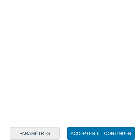
Calendrier lunaire
Lun
Mar
Mer
Jeu
Ven
Sam
Dim
6
7
8
9
10
11
12
13
14
15
16
17
18
19
PARAMÈTRES
ACCEPTER ET CONTINUER