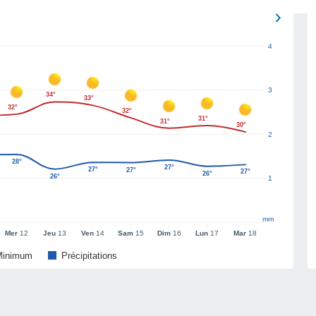
4
3
34°
33°
32°
32°
31°
31°
30°
2
28°
27°
27°
27°
27°
26°
26°
1
mm
Mer
12
Jeu
13
Ven
14
Sam
15
Dim
16
Lun
17
Mar
18
Minimum
Précipitations