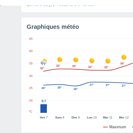
Lumière du jour restante
8 h 48 min
Graphiques météo
45
40
35
34°
33°
33°
32°
32°
32°
30
27°
27°
27°
26°
25
26°
26°
20
0.7
°C
Ven
7
Sam
8
Dim
9
Lun
10
Mar
11
Mer
12
Maximum