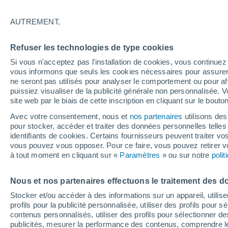
30°
AUTREMENT,
UV
8 Très
Refuser les technologies de type cookies
Sensation de 36°
FPS
25-50
Si vous n'acceptez pas l'installation de cookies, vous continu
vous informons que seuls les cookies nécessaires pour assurer la
ne seront pas utilisés pour analyser le comportement ou pour af
puissiez visualiser de la publicité générale non personnalisée. V
Flash info
site web par le biais de cette inscription en cliquant sur le bouto
Une nouvelle canicule attendue la semaine
prochaine en France !
Avec votre consentement, nous et
nos partenaires
utilisons des
pour stocker, accéder et traiter des données personnelles telles 
Météo 1 - 7 jours
Heure par heure
Actualité
Carte 
identifiants de cookies. Certains fournisseurs peuvent traiter vo
vous pouvez vous opposer. Pour ce faire, vous pouvez retirer
à tout moment en cliquant sur «
Paramètres
» ou sur notre
poli
Demain
Dimanche
Aujourd´hui
Nous et nos partenaires effectuons le traitement des d
8 Août
9 Août
7 Août
Stocker et/ou accéder à des informations sur un appareil, utilise
profils pour la publicité personnalisée, utiliser des profils pour 
contenus personnalisés, utiliser des profils pour sélectionner
publicités, mesurer la performance des contenus, comprendre le
40%