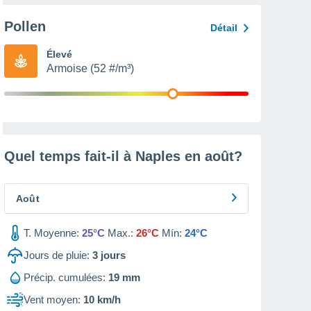
Pollen
Détail
Élevé
Armoise (52 #/m³)
Quel temps fait-il à Naples en
août
?
Août
T. Moyenne:
25°C
Max.:
26°C
Mín:
24°C
Jours de pluie:
3
jours
Précip. cumulées:
19 mm
Vent moyen:
10 km/h