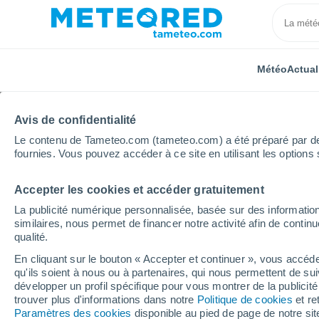
Météo
Actual
Avis de confidentialité
Le contenu de Tameteo.com (tameteo.com) a été préparé par des 
fournies. Vous pouvez accéder à ce site en utilisant les options 
Accepter les cookies et accéder gratuitement
Accueil
Italie
Ville métropolitaine de Naples
Nap
La publicité numérique personnalisée, basée sur des information
similaires, nous permet de financer notre activité afin de conti
Météo Naples
qualité.
En cliquant sur le bouton « Accepter et continuer », vous accéde
11:54
Vendredi
qu'ils soient à nous ou à partenaires, qui nous permettent de sui
développer un profil spécifique pour vous montrer de la publicit
trouver plus d'informations dans notre
Politique de cookies
et re
Ensoleillé
Paramètres des cookies
disponible au pied de page de notre si