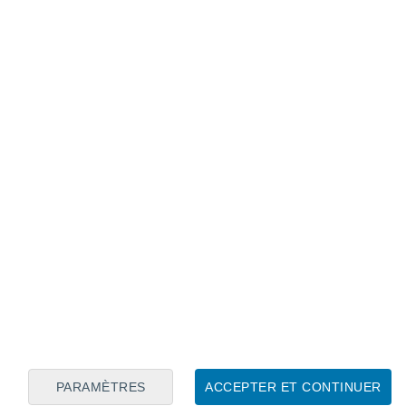
Calendrier lunaire
Lun
Mar
Mer
Jeu
Ven
Sam
Dim
7
8
9
10
11
12
13
14
15
16
17
18
19
20
PARAMÈTRES
ACCEPTER ET CONTINUER