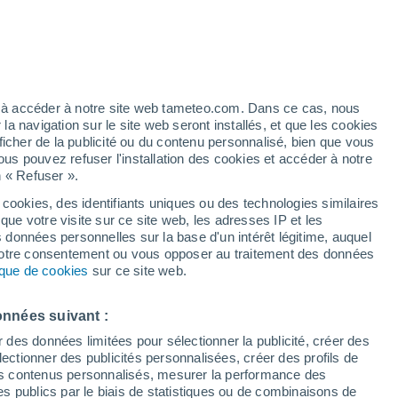
Vigilance orange
Alerte canicule de niveau élevé à
Naples aujourd’hui
 élevé!
ez à accéder à notre site web tameteo.com. Dans ce cas, nous
 navigation sur le site web seront installés, et que les cookies
ficher de la publicité ou du contenu personnalisé, bien que vous
ous pouvez refuser l'installation des cookies et accéder à notre
n « Refuser ».
 cookies, des identifiants uniques ou des technologies similaires
que votre visite sur ce site web, les adresses IP et les
de pluie
Radar de pluie
Satellites
Modèles
s données personnelles sur la base d'un intérêt légitime, auquel
 votre consentement ou vous opposer au traitement des données
tique de cookies
sur ce site web.
Lundi
Mardi
Mercredi
Jeudi
onnées suivant :
10 Août
11 Août
12 Août
13 Août
r des données limitées pour sélectionner la publicité, créer des
sélectionner des publicités personnalisées, créer des profils de
 des contenus personnalisés, mesurer la performance des
s publics par le biais de statistiques ou de combinaisons de