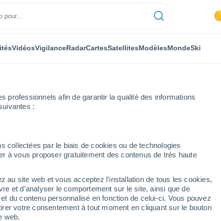
ités
Vidéos
Vigilance
Radar
Cartes
Satellites
Modèles
Monde
Ski
professionnels afin de garantir la qualité des informations
suivantes :
les
s collectées par le biais de cookies ou de technologies
nuer à vous proposer gratuitement des contenus de très haute
z au site web et vous acceptez l'installation de tous les cookies,
...
vre et d'analyser le comportement sur le site, ainsi que de
é et du contenu personnalisé en fonction de celui-ci. Vous pouvez
Heure par heure
tirer votre consentement à tout moment en cliquant sur le bouton
Chaleur humide et étouffante
te web.
dans les prochaines heures