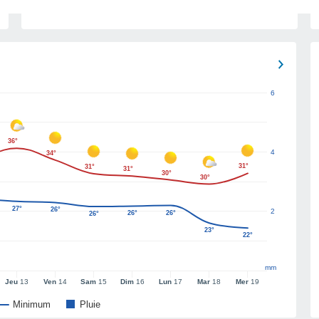
6
36°
4
34°
31°
31°
31°
30°
30°
27°
26°
2
26°
26°
26°
23°
22°
mm
Jeu
13
Ven
14
Sam
15
Dim
16
Lun
17
Mar
18
Mer
19
Minimum
Pluie