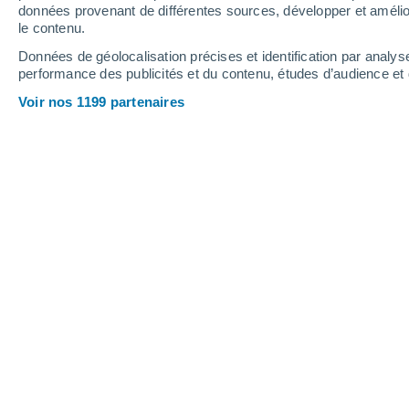
0.7 mm
données provenant de différentes sources, développer et amélior
le contenu.
33°
/
26°
33°
/
26°
32°
/
27°
Données de géolocalisation précises et identification par analys
performance des publicités et du contenu, études d’audience e
13
-
26
km/h
16
-
30
km/h
14
11
-
24
km/h
Voir nos 1199 partenaires
Météo Naples aujourd´hui
, 7 août
Ensoleillé
30°
12:00
T. ressentie
36°
Ensoleillé
30°
13:00
T. ressentie
37°
Ensoleillé
30°
14:00
T. ressentie
37°
Pluie faible
30%
31°
15:00
0.2 mm
T. ressentie
38°