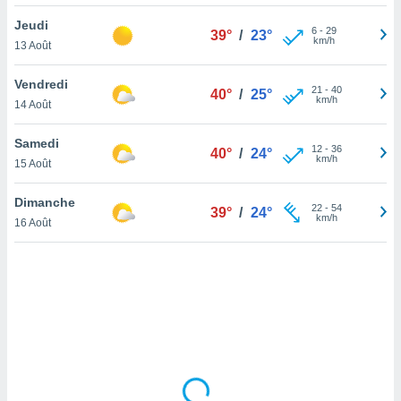
lisé en
Jeudi
 de
6
-
29
39°
/
23°
km/h
13 Août
. Vous
rouver
Vendredi
21
-
40
40°
/
25°
ations
km/h
14 Août
re
que de
Samedi
kies
12
-
36
40°
/
24°
km/h
15 Août
r votre
ement à
ment en
Dimanche
22
-
54
39°
/
24°
sur le
km/h
16 Août
res des
kies
le au
page de
te web.
MENT,
 les