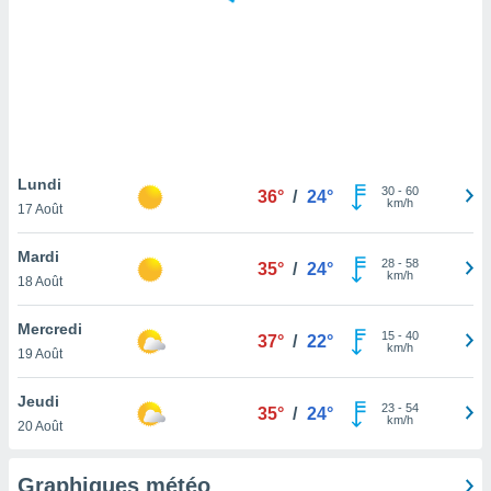
logies
e
s
tez pas
ation de
, vous
z à
à notre
Lundi
30
-
60
36°
/
24°
km/h
17 Août
.com.
 cas,
Mardi
28
-
58
us
35°
/
24°
km/h
18 Août
ns que
s
Mercredi
15
-
40
37°
/
22°
ires
km/h
19 Août
urer la
on sur le
Jeudi
23
-
54
 seront
35°
/
24°
km/h
20 Août
, et que
ies ne
as
Graphiques météo