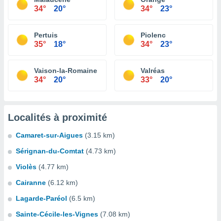
34°
20°
34°
23°
Pertuis
Piolenc
35°
18°
34°
23°
Vaison-la-Romaine
Valréas
34°
20°
33°
20°
Localités à proximité
Camaret-sur-Aigues
(3.15 km)
Sérignan-du-Comtat
(4.73 km)
Violès
(4.77 km)
Cairanne
(6.12 km)
Lagarde-Paréol
(6.5 km)
Sainte-Cécile-les-Vignes
(7.08 km)