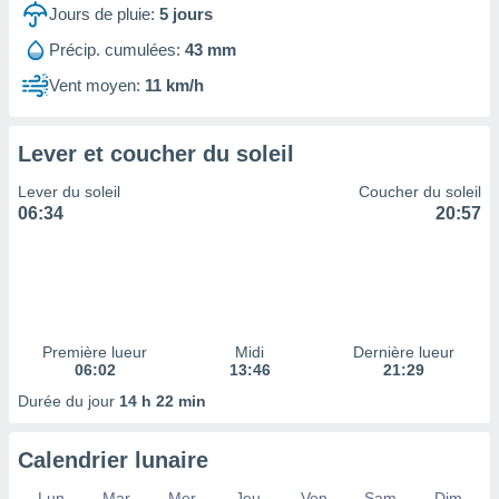
ires
Jours de pluie:
5
jours
ons le
ent des
Précip. cumulées:
43 mm
es
Vent moyen:
11 km/h
 :
et/ou
 à des
Lever et coucher du soleil
ions sur
eil,
Lever du soleil
Coucher du soleil
des
06:34
20:57
limitées
nner la
, créer
ils pour
ité
lisée,
Première lueur
Midi
Dernière lueur
06:02
13:46
21:29
des
our
Durée du jour
14 h 22 min
nner des
és
lisées,
Calendrier lunaire
s profils
enus
Lun
Mar
Mer
Jeu
Ven
Sam
Dim