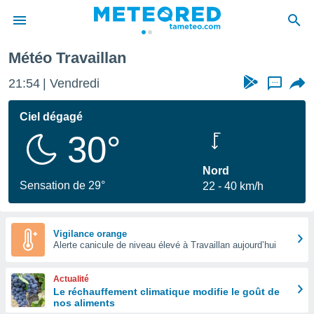
Météo Travaillan
e
ntialité
21:54
Vendredi
...
enu de
o.com
Ciel dégagé
o.com) a
30°
aré par
onnels
Nord
arantir
Sensation de 29°
22
40 km/h
té des
ions
. Vous
accéder
Vigilance orange
e en
Alerte canicule de niveau élevé à Travaillan aujourd’hui
 les
Actualité
s :
Le réchauffement climatique modifie le goût de
nos aliments
r les