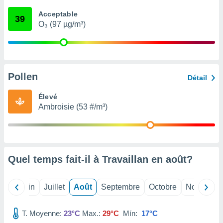
nées
Acceptable
lles sur
39
O₃ (97 µg/m³)
d'un
égitime,
vous
vous
 Pour ce
ous
Pollen
Détail
etirer
Élevé
ement
Ambroisie (53 #/m³)
 opposer
ement
nées à
ment en
 sur «
res
» ou
Quel temps fait-il à Travaillan en
août
?
e
que de
kies
Mai
Juin
Juillet
Août
Septembre
Octobre
Novembre
ite web.
T. Moyenne:
23°C
Max.:
29°C
Mín:
17°C
t nos