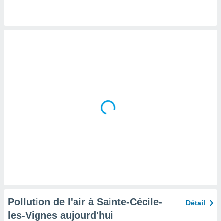
tre
ement,
enaires
s des
 des
nts
 ou des
gies
es pour
 accéder
r des
lles
ue votre
r ce site
 IP et
ifiants
es.
Pollution de l'air à Sainte-Cécile-
Détail
eurs
les-Vignes aujourd'hui
traiter