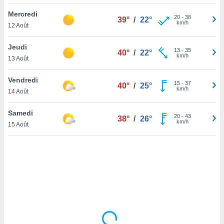
lisé en
Mercredi
 de
20
-
38
39°
/
22°
km/h
12 Août
. Vous
rouver
Jeudi
13
-
35
40°
/
22°
ations
km/h
13 Août
re
que de
Vendredi
kies
15
-
37
40°
/
25°
km/h
14 Août
r votre
ement à
ment en
Samedi
20
-
43
38°
/
26°
sur le
km/h
15 Août
res des
kies
le au
page de
te web.
MENT,
 les