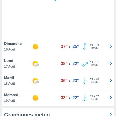
logies
e
s
tez pas
ation de
, vous
z à
à notre
Dimanche
24
-
53
37°
/
25°
km/h
16 Août
.com.
 cas,
Lundi
14
-
31
us
38°
/
22°
km/h
17 Août
ns que
s
Mardi
21
-
46
36°
/
23°
ires
km/h
18 Août
urer la
on sur le
Mercredi
27
-
57
 seront
33°
/
22°
km/h
19 Août
, et que
ies ne
as
Graphiques météo