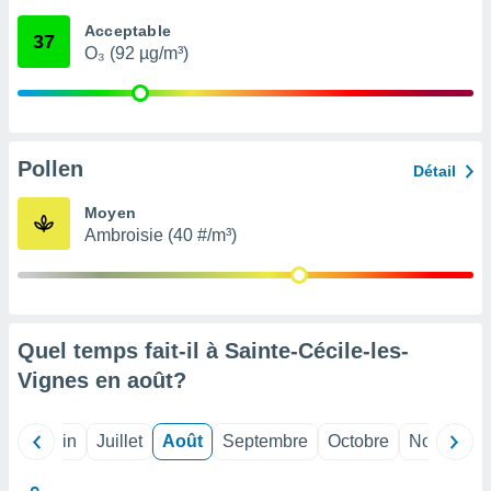
nées
Acceptable
lles sur
37
O₃ (92 µg/m³)
d'un
égitime,
vous
vous
 Pour ce
ous
Pollen
Détail
etirer
Moyen
ement
Ambroisie (40 #/m³)
 opposer
ement
nées à
ment en
 sur «
res
» ou
Quel temps fait-il à Sainte-Cécile-les-
e
Vignes en
août
?
que de
kies
ite web.
Mai
Juin
Juillet
Août
Septembre
Octobre
Novembre
t nos