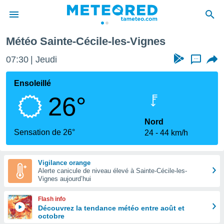
e-les-Vignes
Météo Sainte-Cécile-les-Vignes
e
ntialité
07:30
Jeudi
...
enu de
o.com
Ensoleillé
o.com) a
26°
aré par
onnels
Nord
arantir
Sensation de 26°
24
44 km/h
té des
ions
. Vous
Vigilance orange
accéder
Alerte canicule de niveau élevé à Sainte-Cécile-les-
e en
Vignes aujourd’hui
 les
Flash info
s :
Découvrez la tendance météo entre août et
octobre
r les