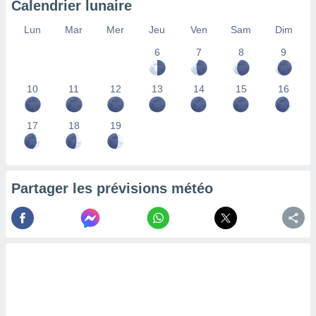
Calendrier lunaire
lisés,
des
Lun
Mar
Mer
Jeu
Ven
Sam
Dim
our
6
7
8
9
nner des
s
lisés,
10
11
12
13
14
15
16
la
ance des
s,
17
18
19
la
ance des
s,
dre les
Partager les prévisions météo
par le
ques ou
inaisons
ées
nt de
tes
,
er et
r les