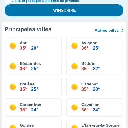
J'ai lu et j'accepte la politique de privacité
Principales villes
Autres villes
Apt
Avignon
35°
20°
36°
25°
Bédarrides
Bédoin
36°
25°
35°
22°
Bollène
Cadenet
35°
25°
35°
20°
Carpentras
Cavaillon
36°
24°
36°
24°
Gordes
L'Isle-sur-la-Sorgue