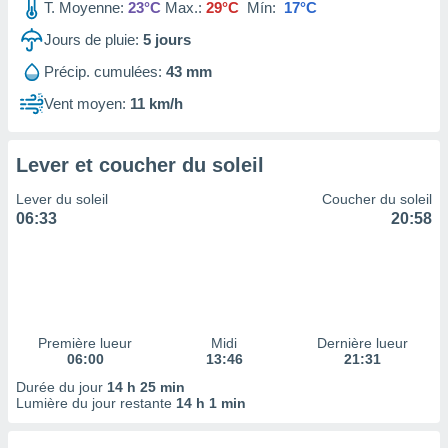
ires
T. Moyenne:
23°C
Max.:
29°C
Mín:
17°C
ons le
Jours de pluie:
5
jours
ent des
es
Précip. cumulées:
43 mm
 :
Vent moyen:
11 km/h
et/ou
 à des
ions sur
eil,
Lever et coucher du soleil
des
Lever du soleil
Coucher du soleil
limitées
06:33
20:58
nner la
, créer
ils pour
ité
lisée,
des
Première lueur
Midi
Dernière lueur
our
06:00
13:46
21:31
nner des
Durée du jour
14 h 25 min
és
Lumière du jour restante
14 h 1 min
lisées,
s profils
enus