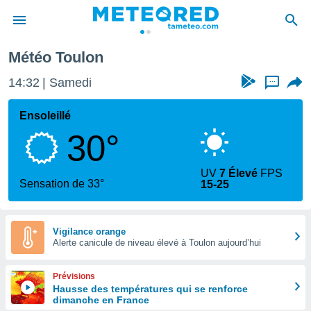
Météo Toulon
e
ntialité
14:32
Samedi
...
enu de
o.com
Ensoleillé
o.com) a
30°
aré par
onnels
UV
7 Élevé
FPS
arantir
Sensation de 33°
15-25
té des
ions
. Vous
accéder
Vigilance orange
e en
Alerte canicule de niveau élevé à Toulon aujourd’hui
 les
Prévisions
s :
Hausse des températures qui se renforce
dimanche en France
r les