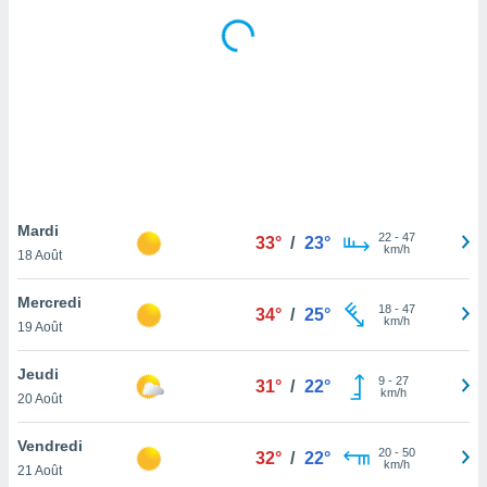
logies
e
s
tez pas
ation de
, vous
z à
à notre
.com.
Mardi
22
-
47
33°
/
23°
 cas,
km/h
18 Août
us
ns que
Mercredi
s
18
-
47
34°
/
25°
km/h
19 Août
ires
urer la
Jeudi
9
-
27
31°
/
22°
on sur le
km/h
20 Août
 seront
, et que
Vendredi
ies ne
20
-
50
32°
/
22°
km/h
as
21 Août