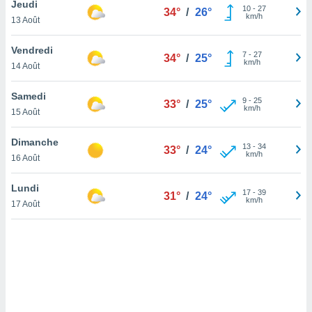
Jeudi
10
-
27
lisé en
34°
/
26°
km/h
13 Août
 de
. Vous
Vendredi
rouver
7
-
27
34°
/
25°
km/h
14 Août
ations
re
Samedi
9
-
25
que de
33°
/
25°
km/h
15 Août
kies
r votre
Dimanche
ement à
13
-
34
33°
/
24°
km/h
ment en
16 Août
sur le
Lundi
17
-
39
31°
/
24°
res des
km/h
17 Août
kies
le au
page de
te web.
MENT,
 les