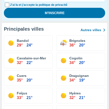
J'ai lu et j'accepte la politique de privacité
Principales villes
Autres villes
Bandol
Brignoles
29°
24°
36°
20°
Cavalaire-sur-Mer
Cogolin
32°
22°
34°
20°
Cuers
Draguignan
35°
20°
34°
19°
Fréjus
Hyères
33°
21°
32°
21°