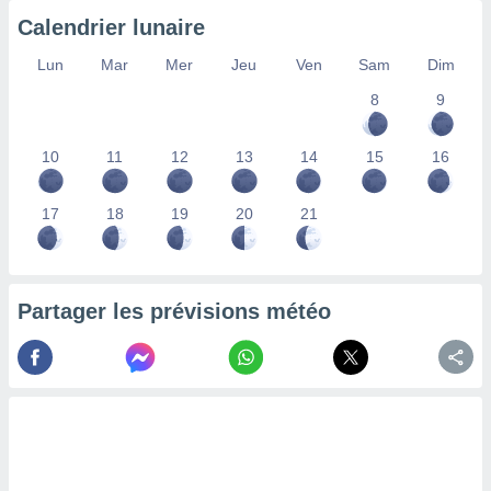
lisés,
Calendrier lunaire
des
our
Lun
Mar
Mer
Jeu
Ven
Sam
Dim
nner des
8
9
s
lisés,
la
10
11
12
13
14
15
16
ance des
s,
la
17
18
19
20
21
ance des
s,
dre les
par le
Partager les prévisions météo
ques ou
inaisons
ées
nt de
tes
,
er et
r les