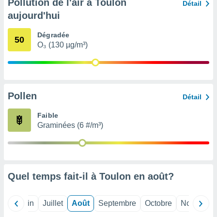
Pollution de l'air à Toulon
Détail
nées
aujourd'hui
lles sur
d'un
égitime,
Dégradée
50
vous
O₃ (130 µg/m³)
vous
 Pour ce
ous
etirer
Pollen
Détail
ement
 opposer
Faible
ement
Graminées (6 #/m³)
nées à
ment en
 sur «
res
» ou
e
que de
Quel temps fait-il à Toulon en
août
?
kies
ite web.
Mai
Juin
Juillet
Août
Septembre
Octobre
Novembre
t nos