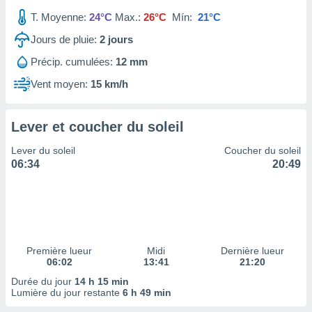
ires
ons le
T. Moyenne:
24°C
Max.:
26°C
Mín:
21°C
ent des
Jours de pluie:
2
jours
es
 :
Précip. cumulées:
12 mm
et/ou
Vent moyen:
15 km/h
 à des
ions sur
eil,
Lever et coucher du soleil
des
limitées
Lever du soleil
Coucher du soleil
06:34
20:49
nner la
, créer
ils pour
ité
lisée,
des
our
Première lueur
Midi
Dernière lueur
nner des
06:02
13:41
21:20
és
Durée du jour
14 h 15 min
lisées,
Lumière du jour restante
6 h 49 min
s profils
enus