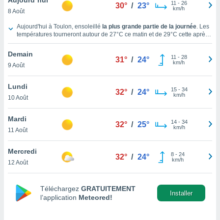
n «
11
-
26
30°
/
23°
km/h
8 Août
 et
r »,
Météo Toulon Aujourd'hui
Aujourd'hui à Toulon, ensoleillé
la plus grande partie de la journée
. Les
cédez au
températures tourneront autour de
27°C
ce matin et de
29°C
cette après-
 et vous
midi. Des températures proches des
26°C
sont attendues
cette nuit
.
Des
z
vents de Ouest sont attendus tout au long de la journée avec une vitesse
Demain
11
-
28
moyenne de
11 km/h
.
31°
/
24°
ation de
km/h
9 Août
qu'ils
Lundi
 nous ou
15
-
34
32°
/
24°
km/h
aires,
10 Août
nt de
Mardi
14
-
34
32°
/
25°
t
km/h
11 Août
er le
ement
Mercredi
te, ainsi
8
-
24
32°
/
24°
km/h
12 Août
per un
écifique
Téléchargez
GRATUITEMENT
us
Installer
l’application
Meteored!
de la
 et du