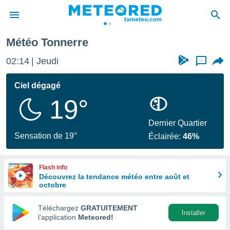
Météo Tonnerre
e
ntialité
02:14
Jeudi
...
enu de
o.com
Ciel dégagé
o.com) a
19°
aré par
onnels
Dernier Quartier
arantir
Sensation de 19°
Éclairée:
46%
té des
ions
. Vous
Flash info
accéder
Découvrez la tendance météo entre août et
e en
octobre
 les
Téléchargez
GRATUITEMENT
s :
Installer
l’application
Meteored!
r les