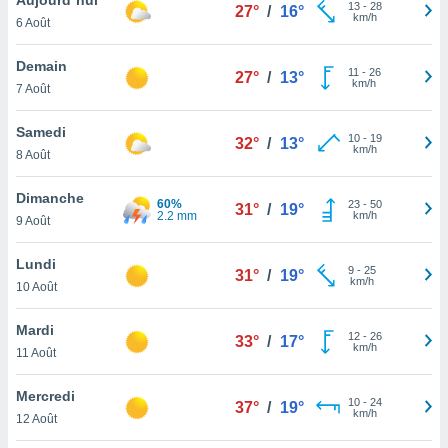
n «
13
-
28
27°
/
16°
km/h
6 Août
 et
r »,
cédez au
Demain
11
-
26
27°
/
13°
 et vous
km/h
7 Août
z
ation de
Samedi
10
-
19
32°
/
13°
km/h
8 Août
qu'ils
 nous ou
aires,
Dimanche
60%
23
-
50
31°
/
19°
2.2 mm
km/h
9 Août
nt de
t
Lundi
9
-
25
er le
31°
/
19°
km/h
10 Août
ement
te, ainsi
Mardi
12
-
26
33°
/
17°
km/h
per un
11 Août
écifique
us
Mercredi
10
-
24
de la
37°
/
19°
km/h
12 Août
 et du