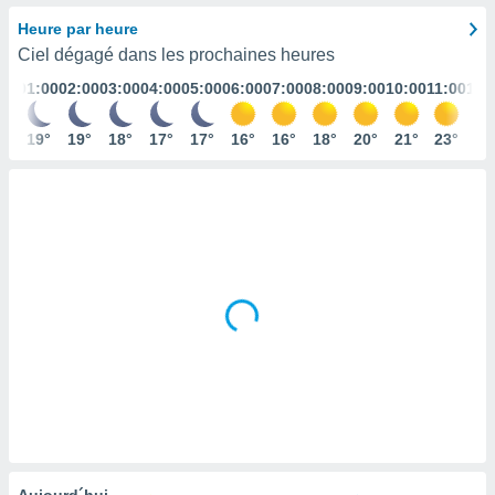
s et
Heure par heure
r
Ciel dégagé dans les prochaines heures
tement
01:00
02:00
03:00
04:00
05:00
06:00
07:00
08:00
09:00
10:00
11:00
12:
cité
ue
lisée,
19°
19°
18°
17°
17°
16°
16°
18°
20°
21°
23°
24
ACCEPTER
ur des
ET
ions
CONTINUER
es par le
 cookies
PARAMÈTRES
gies
es, nous
de
 notre
afin de
r à vous
r
ment des
 de très
alité.
ant sur
Aujourd´hui