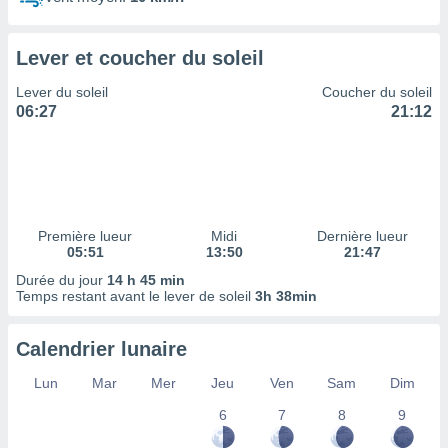
ires
ons le
ent des
Lever et coucher du soleil
es
 :
Lever du soleil
Coucher du soleil
et/ou
06:27
21:12
 à des
ions sur
eil,
des
limitées
Première lueur
Midi
Dernière lueur
nner la
05:51
13:50
21:47
, créer
ils pour
Durée du jour
14 h 45 min
ité
Temps restant avant le lever de soleil
3h 38min
lisée,
des
Calendrier lunaire
our
nner des
Lun
Mar
Mer
Jeu
Ven
Sam
Dim
és
lisées,
6
7
8
9
s profils
enus