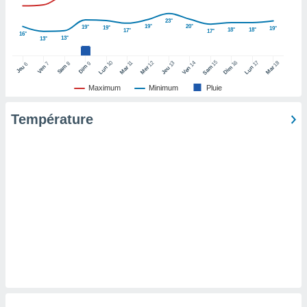
pour
 le
23°
ement
19°
20°
19°
19°
19°
18°
18°
17°
17°
16°
13°
afficher
13°
licité ou
15
10
16
17
12
14
18
11
13
8
9
7
6
enu
Sam
Dim
Ven
Jeu
Sam
Lun
Mar
Dim
Lun
Mer
Ven
Mar
Jeu
lisé,
Maximum
Minimum
Pluie
e vous
Température
r de la
 non
lisée.
uvez
ation des
et
à notre
 par le
 cette
ion en
sur le
«
».