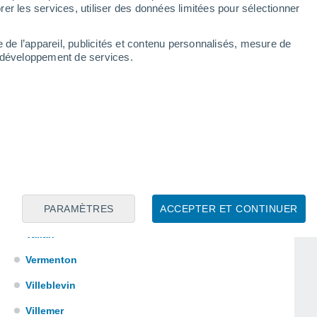
Saint-Privé
er les services, utiliser des données limitées pour sélectionner
Saint-Sauveur-en-Puisaye
e de l’appareil, publicités et contenu personnalisés, mesure de
Senan
t développement de services.
Sommecaise
Soucy
Tanlay
Tannerre-en-Puisaye
Tissey
PARAMÈTRES
ACCEPTER ET CONTINUER
Treigny
Vallan
Vermenton
Villeblevin
Villemer