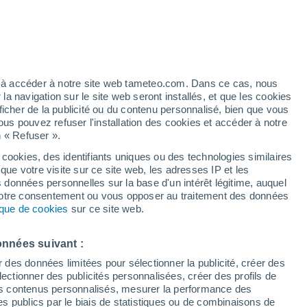
isitées de l'Yonne
Mailly-le-Château
Mézilles
ez à accéder à notre site web tameteo.com. Dans ce cas, nous
Montacher-Villegardin
 navigation sur le site web seront installés, et que les cookies
ficher de la publicité ou du contenu personnalisé, bien que vous
Moutiers-en-Puisaye
ous pouvez refuser l'installation des cookies et accéder à notre
n « Refuser ».
Neuvy-Sautour
 cookies, des identifiants uniques ou des technologies similaires
Ouanne
que votre visite sur ce site web, les adresses IP et les
s données personnelles sur la base d'un intérêt légitime, auquel
Quarré-les-Tombes
 votre consentement ou vous opposer au traitement des données
tique de cookies
sur ce site web.
Rogny-les-Sept-Ecluses
Saint-Georges-sur-Baulche
onnées suivant :
r des données limitées pour sélectionner la publicité, créer des
Saint-Julien-du-Sault
sélectionner des publicités personnalisées, créer des profils de
Saint-Loup-d'Ordon
 des contenus personnalisés, mesurer la performance des
s publics par le biais de statistiques ou de combinaisons de