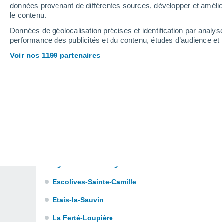
Champs-sur-Yonne
données provenant de différentes sources, développer et amélior
le contenu.
Charbuy
Données de géolocalisation précises et identification par analys
Charny
performance des publicités et du contenu, études d’audience e
Voir nos 1199 partenaires
Chéroy
Chigy
Collemiers
Coulanges-sur-Yonne
Courgenay
Courson-les-Carrières
Egriselles-le-Bocage
Escolives-Sainte-Camille
Etais-la-Sauvin
La Ferté-Loupière