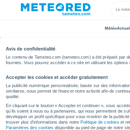
Météo
Actual
Avis de confidentialité
Le contenu de Tameteo.com (tameteo.com) a été préparé par des 
fournies. Vous pouvez accéder à ce site en utilisant les options 
Accepter les cookies et accéder gratuitement
Accueil
Bourgogne-Franche-Comté
Yonne
Loca
La publicité numérique personnalisée, basée sur des information
similaires, nous permet de financer notre activité afin de conti
La météo dans toutes le
qualité.
En cliquant sur le bouton « Accepter et continuer », vous accéde
Toutes les localités de l'Yonne
qu'ils soient à nous ou à partenaires, qui nous permettent de sui
développer un profil spécifique pour vous montrer de la publicit
A - B
C
D - I
J - L
M - O
P - R
trouver plus d'informations dans notre
Politique de cookies
et re
Paramètres des cookies
disponible au pied de page de notre si