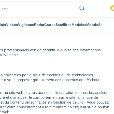
ités
Vidéos
Vigilance
Radar
Cartes
Satellites
Modèles
Monde
Ski
professionnels afin de garantir la qualité des informations
suivantes :
lités
s collectées par le biais de cookies ou de technologies
nuer à vous proposer gratuitement des contenus de très haute
s localités de l'Yonne
z au site web et vous acceptez l'installation de tous les cookies,
vre et d'analyser le comportement sur le site, ainsi que de
é et du contenu personnalisé en fonction de celui-ci. Vous pouvez
S
T
V - Y
tirer votre consentement à tout moment en cliquant sur le bouton
te web.