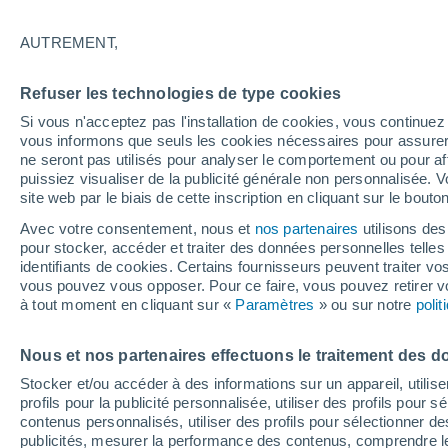
La météo dans les localités les plus v
AUTREMENT,
Aillant-sur-Tholon
Refuser les technologies de type cookies
Appoigny
Si vous n'acceptez pas l'installation de cookies, vous continu
Arces-Dilo
vous informons que seuls les cookies nécessaires pour assurer la
ne seront pas utilisés pour analyser le comportement ou pour af
Armeau
puissiez visualiser de la publicité générale non personnalisée. V
site web par le biais de cette inscription en cliquant sur le bouto
Arthonnay
Avec votre consentement, nous et
nos partenaires
utilisons des
Bléneau
pour stocker, accéder et traiter des données personnelles telles 
identifiants de cookies. Certains fournisseurs peuvent traiter vo
Cerisiers
vous pouvez vous opposer. Pour ce faire, vous pouvez retirer
à tout moment en cliquant sur «
Paramètres
» ou sur notre
poli
Cézy
Champignelles
Nous et nos partenaires effectuons le traitement des d
Stocker et/ou accéder à des informations sur un appareil, utilise
Champigny
profils pour la publicité personnalisée, utiliser des profils pour 
Champlay
contenus personnalisés, utiliser des profils pour sélectionner
publicités, mesurer la performance des contenus, comprendre le