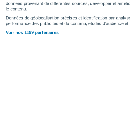
0.5 mm
0.1 mm
données provenant de différentes sources, développer et amélior
le contenu.
35°
/
24°
34°
/
26°
32°
/
24°
Données de géolocalisation précises et identification par analys
performance des publicités et du contenu, études d’audience e
11
-
24
km/h
10
-
25
km/h
10
11
-
27
km/h
Voir nos 1199 partenaires
Météo Thessaloniki aujourd´hui
, 7 ao
Ciel dégagé
28°
01:00
T. ressentie
29°
Ciel dégagé
28°
02:00
T. ressentie
29°
Ciel dégagé
27°
03:00
T. ressentie
28°
Éclaircies
26°
05:00
T. ressentie
27°