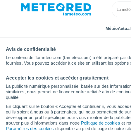
Météo
Actual
Avis de confidentialité
Le contenu de Tameteo.com (tameteo.com) a été préparé par des 
fournies. Vous pouvez accéder à ce site en utilisant les options 
Accepter les cookies et accéder gratuitement
Accueil
Grèce
Macédoine-Centrale
Thessalonik
La publicité numérique personnalisée, basée sur des information
similaires, nous permet de financer notre activité afin de conti
Météo Thessaloniki
qualité.
En cliquant sur le bouton « Accepter et continuer », vous accéde
00:33
Vendredi
qu'ils soient à nous ou à partenaires, qui nous permettent de sui
développer un profil spécifique pour vous montrer de la publicit
trouver plus d'informations dans notre
Politique de cookies
et re
Ciel dégagé
Paramètres des cookies
disponible au pied de page de notre si