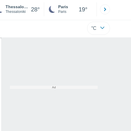
Thessalonique
Paris
Montpelli
28°
19°
Thessaloniki
Paris
Hérault
°C