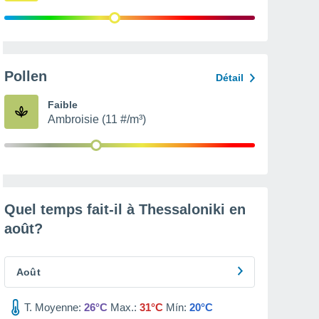
Pollen
Détail
Faible
Ambroisie (11 #/m³)
Quel temps fait-il à Thessaloniki en
août
?
Août
T. Moyenne:
26°C
Max.:
31°C
Mín:
20°C