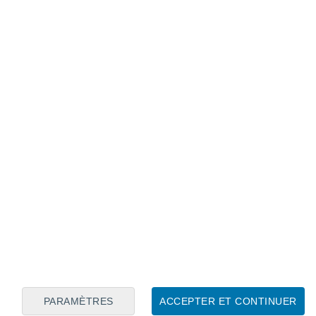
Calendrier lunaire
Lun
Mar
Mer
Jeu
Ven
Sam
Dim
7
8
9
10
11
12
13
14
15
16
PARAMÈTRES
ACCEPTER ET CONTINUER