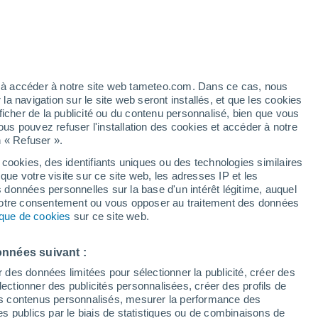
artier
6%
ez à accéder à notre site web tameteo.com. Dans ce cas, nous
 navigation sur le site web seront installés, et que les cookies
ficher de la publicité ou du contenu personnalisé, bien que vous
ous pouvez refuser l'installation des cookies et accéder à notre
n « Refuser ».
 cookies, des identifiants uniques ou des technologies similaires
que votre visite sur ce site web, les adresses IP et les
 de couverture nuageuse
Radar de pluie
Satellites
Modèles
s données personnelles sur la base d'un intérêt légitime, auquel
 votre consentement ou vous opposer au traitement des données
tique de cookies
sur ce site web.
Lundi
Mardi
Mercredi
Jeudi
onnées suivant :
10 Août
11 Août
12 Août
13 Août
r des données limitées pour sélectionner la publicité, créer des
sélectionner des publicités personnalisées, créer des profils de
 des contenus personnalisés, mesurer la performance des
s publics par le biais de statistiques ou de combinaisons de
70%