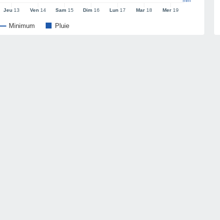
mm
Jeu
13
Ven
14
Sam
15
Dim
16
Lun
17
Mar
18
Mer
19
Minimum
Pluie