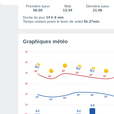
Première lueur
Midi
Dernière lueur
06:00
13:34
21:06
Durée du jour
14 h 6 min
Temps restant avant le lever de soleil
5h 27min
Graphiques météo
45
40
35°
35°
35
34°
33°
32°
32°
30
25
26°
26°
25°
25°
24°
24°
20
0.9
0.2
0.2