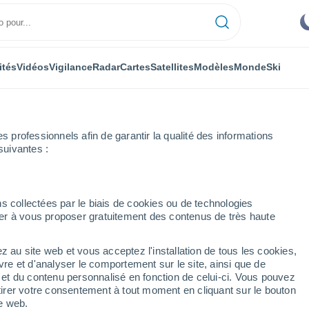
ités
Vidéos
Vigilance
Radar
Cartes
Satellites
Modèles
Monde
Ski
professionnels afin de garantir la qualité des informations
suivantes :
i
s collectées par le biais de cookies ou de technologies
nuer à vous proposer gratuitement des contenus de très haute
z au site web et vous acceptez l'installation de tous les cookies,
...
vre et d'analyser le comportement sur le site, ainsi que de
é et du contenu personnalisé en fonction de celui-ci. Vous pouvez
Heure par heure
tirer votre consentement à tout moment en cliquant sur le bouton
Intervalles nuageux dans les
te web.
prochaines heures