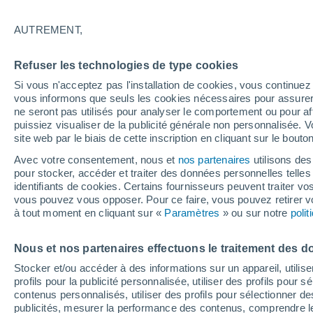
28°
AUTREMENT,
Dernier Qu
Refuser les technologies de type cookies
Éclairée:
3
Sensation de 29°
Si vous n'acceptez pas l'installation de cookies, vous continu
vous informons que seuls les cookies nécessaires pour assurer la
ne seront pas utilisés pour analyser le comportement ou pour af
puissiez visualiser de la publicité générale non personnalisée. V
Flash info
site web par le biais de cette inscription en cliquant sur le bouto
Une nouvelle canicule attendue la semaine
prochaine en France !
Avec votre consentement, nous et
nos partenaires
utilisons des
pour stocker, accéder et traiter des données personnelles telles 
Météo 1 - 7 jours
Heure par heure
Actualité
Carte
identifiants de cookies. Certains fournisseurs peuvent traiter vo
vous pouvez vous opposer. Pour ce faire, vous pouvez retirer
à tout moment en cliquant sur «
Paramètres
» ou sur notre
poli
Demain
Dimanche
Aujourd´hui
Nous et nos partenaires effectuons le traitement des d
8 Août
9 Août
7 Août
Stocker et/ou accéder à des informations sur un appareil, utilise
profils pour la publicité personnalisée, utiliser des profils pour 
contenus personnalisés, utiliser des profils pour sélectionner
publicités, mesurer la performance des contenus, comprendre le
50%
30%