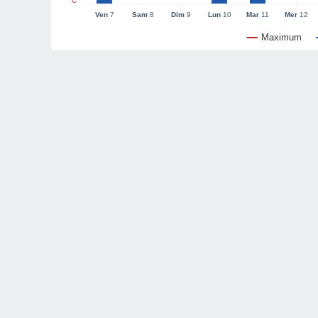
°C
Ven
7
Sam
8
Dim
9
Lun
10
Mar
11
Mer
12
Maximum