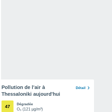
Pollution de l'air à
Détail
Thessaloniki aujourd'hui
Dégradée
47
O₃ (121 µg/m³)