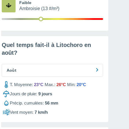
Faible
Ambroisie (13 #/m³)
Quel temps fait-il à Litochoro en
août
?
Août
T. Moyenne:
23°C
Max.:
26°C
Mín:
20°C
Jours de pluie:
9
jours
Précip. cumulées:
56 mm
Vent moyen:
7 km/h