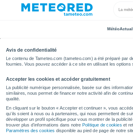
Météo
Actual
Avis de confidentialité
Le contenu de Tameteo.com (tameteo.com) a été préparé par des 
fournies. Vous pouvez accéder à ce site en utilisant les options 
Accepter les cookies et accéder gratuitement
Accueil
Grèce
Macédoine-Centrale
Litochoro
La publicité numérique personnalisée, basée sur des information
similaires, nous permet de financer notre activité afin de conti
Météo Litochoro
qualité.
En cliquant sur le bouton « Accepter et continuer », vous accéde
16:39
Jeudi
qu'ils soient à nous ou à partenaires, qui nous permettent de sui
développer un profil spécifique pour vous montrer de la publicit
trouver plus d'informations dans notre
Politique de cookies
et re
Ensoleillé
Paramètres des cookies
disponible au pied de page de notre si