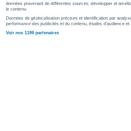
0.1 mm
0.1 mm
données provenant de différentes sources, développer et amélior
le contenu.
27°
/
22°
28°
/
22°
28°
/
22°
Données de géolocalisation précises et identification par analys
performance des publicités et du contenu, études d’audience e
8
-
24
km/h
9
-
26
km/h
8
8
-
23
km/h
Voir nos 1199 partenaires
Météo Litochoro aujourd´hui
, 6 août
Ensoleillé
27°
17:00
T. ressentie
27°
Ensoleillé
27°
18:00
T. ressentie
27°
Ensoleillé
26°
19:00
T. ressentie
27°
Ensoleillé
25°
20:00
T. ressentie
26°