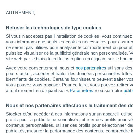
27°
AUTREMENT,
Est
Refuser les technologies de type cookies
Sensation de 27°
6
-
22 km/
Si vous n'acceptez pas l'installation de cookies, vous continu
vous informons que seuls les cookies nécessaires pour assurer la
ne seront pas utilisés pour analyser le comportement ou pour af
puissiez visualiser de la publicité générale non personnalisée. V
Flash info
site web par le biais de cette inscription en cliquant sur le bouto
Découvrez la tendance météo entre août et oc
Avec votre consentement, nous et
nos partenaires
utilisons des
pour stocker, accéder et traiter des données personnelles telles 
Météo 1 - 7 jours
Heure par heure
Actualité
Carte 
identifiants de cookies. Certains fournisseurs peuvent traiter vo
vous pouvez vous opposer. Pour ce faire, vous pouvez retirer
à tout moment en cliquant sur «
Paramètres
» ou sur notre
poli
Demain
Samedi
D
Aujourd´hui
Nous et nos partenaires effectuons le traitement des d
7 Août
8 Août
6 Août
Stocker et/ou accéder à des informations sur un appareil, utilise
profils pour la publicité personnalisée, utiliser des profils pour 
contenus personnalisés, utiliser des profils pour sélectionner
publicités, mesurer la performance des contenus, comprendre le
50%
40%