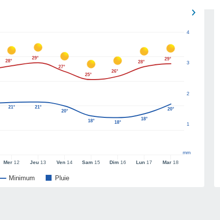
4
29°
29°
28°
28°
3
27°
26°
25°
2
21°
21°
20°
20°
18°
18°
18°
1
mm
Mer
12
Jeu
13
Ven
14
Sam
15
Dim
16
Lun
17
Mar
18
Minimum
Pluie