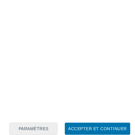
Calendrier lunaire
Lun
Mar
Mer
Jeu
Ven
Sam
Dim
6
7
8
9
10
11
12
13
14
15
16
17
18
19
PARAMÈTRES
ACCEPTER ET CONTINUER