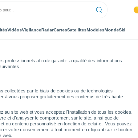
ités
Vidéos
Vigilance
Radar
Cartes
Satellites
Modèles
Monde
Ski
professionnels afin de garantir la qualité des informations
suivantes :
s collectées par le biais de cookies ou de technologies
nuer à vous proposer gratuitement des contenus de très haute
z au site web et vous acceptez l'installation de tous les cookies,
...
vre et d'analyser le comportement sur le site, ainsi que de
é et du contenu personnalisé en fonction de celui-ci. Vous pouvez
Heure par heure
tirer votre consentement à tout moment en cliquant sur le bouton
Ciel dégagé dans les prochaines
te web.
heures