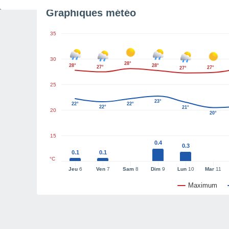
Graphiques météo
35
30
28°
28°
28°
27°
27°
27°
25
23°
22°
22°
22°
21°
20
20°
15
0.4
0.3
0.1
0.1
°C
Jeu
6
Ven
7
Sam
8
Dim
9
Lun
10
Mar
11
Maximum