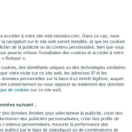
Vigilance jaune
Alerte canicule de niveau modéré à
Litochoro aujourd’hui
h
ez à accéder à notre site web tameteo.com. Dans ce cas, nous
 navigation sur le site web seront installés, et que les cookies
ficher de la publicité ou du contenu personnalisé, bien que vous
ous pouvez refuser l'installation des cookies et accéder à notre
n « Refuser ».
tobre
 cookies, des identifiants uniques ou des technologies similaires
que votre visite sur ce site web, les adresses IP et les
des températures
Radar de pluie
Satellites
Modèles
s données personnelles sur la base d'un intérêt légitime, auquel
 votre consentement ou vous opposer au traitement des données
tique de cookies
sur ce site web.
imanche
Lundi
Mardi
Mercredi
onnées suivant :
9 Août
10 Août
11 Août
12 Août
r des données limitées pour sélectionner la publicité, créer des
sélectionner des publicités personnalisées, créer des profils de
 des contenus personnalisés, mesurer la performance des
s publics par le biais de statistiques ou de combinaisons de
50%
50%