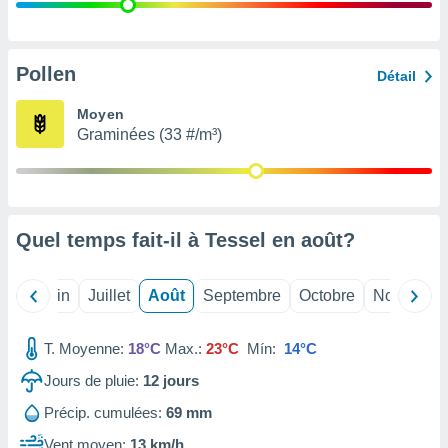
nées
lles sur
d'un
égitime,
Pollen
Détail
vous
vous
Moyen
 Pour ce
Graminées (33 #/m³)
ous
etirer
ement
 opposer
Quel temps fait-il à Tessel en
août
?
ement
nées à
ment en
Mai
Juin
Juillet
Août
Septembre
Octobre
Novembre
 sur «
res
» ou
e
T. Moyenne:
18°C
Max.:
23°C
Mín:
14°C
que de
kies
Jours de pluie:
12
jours
ite web.
Précip. cumulées:
69 mm
t nos
Vent moyen:
13 km/h