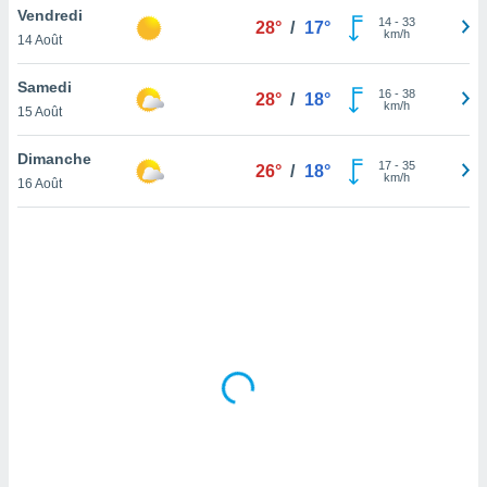
Vendredi
lisé en
14
-
33
28°
/
17°
km/h
 de
14 Août
. Vous
rouver
Samedi
16
-
38
28°
/
18°
km/h
15 Août
ations
re
Dimanche
que de
17
-
35
26°
/
18°
km/h
kies
16 Août
r votre
ement à
ment en
sur le
res des
kies
le au
page de
te web.
MENT,
 les