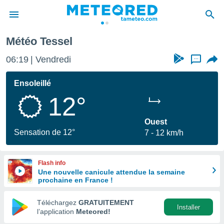
Météo Tessel
e
ntialité
06:19
Vendredi
...
enu de
o.com
Ensoleillé
o.com) a
12°
aré par
onnels
Ouest
arantir
Sensation de 12°
7
12 km/h
té des
ions
. Vous
Flash info
accéder
Une nouvelle canicule attendue la semaine
e en
prochaine en France !
 les
Téléchargez
GRATUITEMENT
s :
Installer
l’application
Meteored!
r les