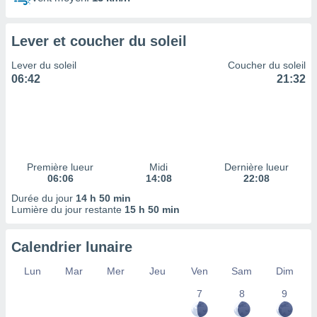
ires
ons le
ent des
Lever et coucher du soleil
es
 :
Lever du soleil
Coucher du soleil
et/ou
06:42
21:32
 à des
ions sur
eil,
des
limitées
Première lueur
Midi
Dernière lueur
nner la
06:06
14:08
22:08
, créer
ils pour
Durée du jour
14 h 50 min
ité
Lumière du jour restante
15 h 50 min
lisée,
des
Calendrier lunaire
our
nner des
Lun
Mar
Mer
Jeu
Ven
Sam
Dim
és
lisées,
7
8
9
s profils
enus