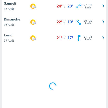
Samedi
lisé en
27
-
44
24°
/
20°
km/h
 de
15 Août
. Vous
rouver
Dimanche
19
-
32
22°
/
19°
km/h
16 Août
ations
re
Lundi
que de
17
-
36
21°
/
17°
km/h
kies
17 Août
r votre
ement à
ment en
sur le
res des
kies
le au
page de
te web.
MENT,
 les