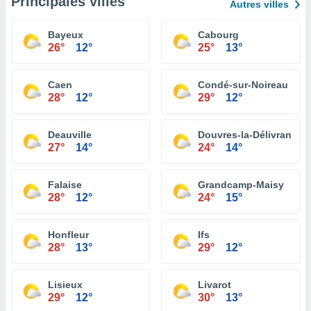
Principales villes
Autres villes
Bayeux
Cabourg
26°
12°
25°
13°
Caen
Condé-sur-Noireau
28°
12°
29°
12°
Deauville
Douvres-la-Délivrande
27°
14°
24°
14°
Falaise
Grandcamp-Maisy
28°
12°
24°
15°
Honfleur
Ifs
28°
13°
29°
12°
Lisieux
Livarot
29°
12°
30°
13°