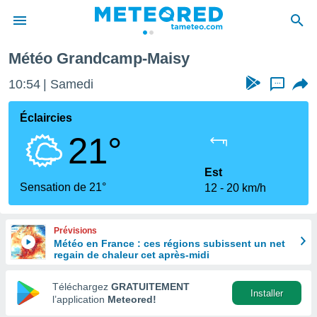
Météo Grandcamp-Maisy
e
ntialité
10:54
Samedi
...
enu de
o.com
Éclaircies
o.com) a
21°
aré par
onnels
Est
arantir
Sensation de 21°
12
20 km/h
té des
ions
. Vous
Prévisions
accéder
Météo en France : ces régions subissent un net
e en
regain de chaleur cet après-midi
 les
Téléchargez
GRATUITEMENT
s :
Installer
l’application
Meteored!
r les