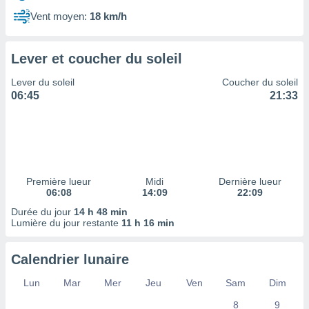
ires
ons le
Vent moyen:
18 km/h
ent des
es
 :
Lever et coucher du soleil
et/ou
Lever du soleil
Coucher du soleil
 à des
06:45
21:33
ions sur
eil,
des
limitées
nner la
, créer
Première lueur
Midi
Dernière lueur
ils pour
06:08
14:09
22:09
ité
Durée du jour
14 h 48 min
lisée,
Lumière du jour restante
11 h 16 min
des
our
nner des
Calendrier lunaire
és
lisées,
Lun
Mar
Mer
Jeu
Ven
Sam
Dim
s profils
8
9
enus