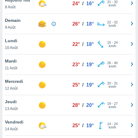
n «
21
-
32
24°
/
16°
km/h
8 Août
 et
r »,
cédez au
Demain
22
-
32
26°
/
18°
 et vous
km/h
9 Août
z
ation de
Lundi
15
-
24
22°
/
18°
km/h
10 Août
qu'ils
 nous ou
aires,
Mardi
26
-
40
23°
/
19°
km/h
11 Août
nt de
t
Mercredi
20
-
31
er le
25°
/
19°
km/h
12 Août
ement
te, ainsi
Jeudi
19
-
27
28°
/
20°
km/h
per un
13 Août
écifique
us
Vendredi
14
-
24
de la
25°
/
19°
km/h
14 Août
 et du