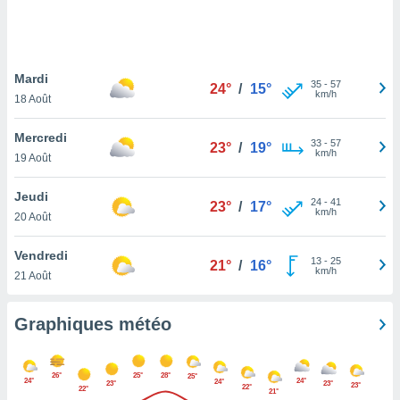
logies
e
s
Mardi
tez pas
35
-
57
24°
/
15°
km/h
ation de
18 Août
, vous
z à
Mercredi
33
-
57
23°
/
19°
à notre
km/h
19 Août
.com.
Jeudi
 cas,
24
-
41
23°
/
17°
km/h
us
20 Août
ns que
s
Vendredi
13
-
25
21°
/
16°
km/h
21 Août
ires
urer la
on sur le
Graphiques météo
 seront
, et que
ies ne
26°
25°
28°
25°
24°
24°
24°
as
23°
23°
23°
22°
22°
21°