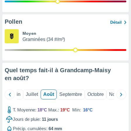
nées
lles sur
d'un
égitime,
Pollen
Détail
vous
vous
Moyen
 Pour ce
Graminées (34 #/m³)
ous
etirer
ement
 opposer
Quel temps fait-il à Grandcamp-Maisy
ement
nées à
en
août
?
ment en
 sur «
res
» ou
Mai
Juin
Juillet
Août
Septembre
Octobre
Novembre
e
que de
kies
T. Moyenne:
18°C
Max.:
19°C
Mín:
16°C
ite web.
Jours de pluie:
11
jours
t nos
Précip. cumulées:
64 mm