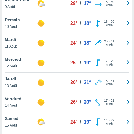
n «
18
-
30
28°
/
17°
km/h
9 Août
 et
r »,
cédez au
Demain
16
-
29
22°
/
18°
 et vous
km/h
10 Août
z
ation de
Mardi
25
-
41
24°
/
18°
km/h
11 Août
qu'ils
 nous ou
aires,
Mercredi
17
-
29
25°
/
19°
km/h
12 Août
nt de
t
Jeudi
18
-
31
er le
30°
/
21°
km/h
13 Août
ement
te, ainsi
Vendredi
17
-
31
26°
/
20°
km/h
per un
14 Août
écifique
us
Samedi
14
-
29
de la
24°
/
19°
km/h
15 Août
 et du