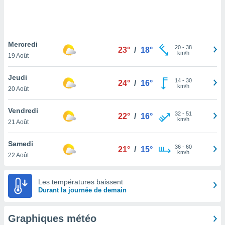
logies
e
s
Mercredi
tez pas
20
-
38
23°
/
18°
km/h
ation de
19 Août
, vous
z à
Jeudi
14
-
30
24°
/
16°
à notre
km/h
20 Août
.com.
Vendredi
 cas,
32
-
51
22°
/
16°
km/h
us
21 Août
ns que
s
Samedi
36
-
60
21°
/
15°
km/h
22 Août
ires
urer la
on sur le
Les températures baissent
 seront
Durant la journée de demain
, et que
ies ne
as
Graphiques météo