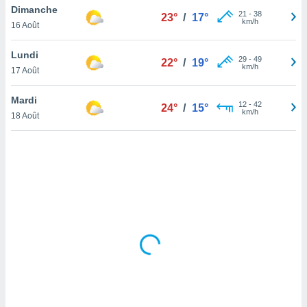
Dimanche
lisé en
21
-
38
23°
/
17°
km/h
 de
16 Août
. Vous
rouver
Lundi
29
-
49
22°
/
19°
km/h
17 Août
ations
re
Mardi
que de
12
-
42
24°
/
15°
km/h
kies
18 Août
r votre
ement à
ment en
sur le
res des
kies
le au
page de
te web.
MENT,
 les