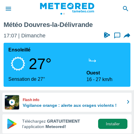
Météo Douvres-la-Délivrande
e
ntialité
17:07
Dimanche
...
enu de
o.com
Ensoleillé
o.com) a
27°
aré par
onnels
Ouest
arantir
Sensation de 27°
16
27 km/h
té des
ions
. Vous
accéder
Flash info
e en
Vigilance orange : alerte aux orages violents !
 les
Téléchargez
GRATUITEMENT
s :
Installer
l’application
Meteored!
r les