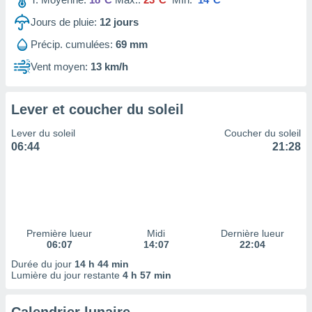
ires
ons le
Jours de pluie:
12
jours
ent des
es
Précip. cumulées:
69 mm
 :
Vent moyen:
13 km/h
et/ou
 à des
ions sur
Lever et coucher du soleil
eil,
des
Lever du soleil
Coucher du soleil
limitées
06:44
21:28
nner la
, créer
ils pour
ité
lisée,
des
Première lueur
Midi
Dernière lueur
06:07
14:07
22:04
our
nner des
Durée du jour
14 h 44 min
és
Lumière du jour restante
4 h 57 min
lisées,
s profils
enus