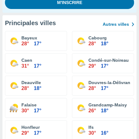
Principales villes
Autres villes
Bayeux
Cabourg
28°
17°
28°
18°
Caen
Condé-sur-Noireau
31°
17°
29°
17°
Deauville
Douvres-la-Délivrande
28°
18°
28°
17°
Falaise
Grandcamp-Maisy
30°
17°
26°
18°
Honfleur
Ifs
29°
17°
30°
16°