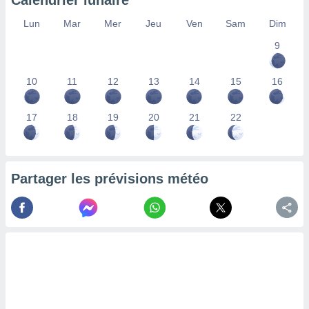
Calendrier lunaire
lisés,
Lun
Mar
Mer
Jeu
Ven
Sam
Dim
des
our
9
nner des
s
lisés,
10
11
12
13
14
15
16
la
ance des
s,
17
18
19
20
21
22
la
ance des
s,
dre les
Partager les prévisions météo
par le
ques ou
inaisons
ées
nt de
tes
,
er et
r les