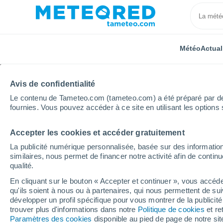
Météo
Actual
Avis de confidentialité
Le contenu de Tameteo.com (tameteo.com) a été préparé par des 
fournies. Vous pouvez accéder à ce site en utilisant les options 
Accepter les cookies et accéder gratuitement
Accueil
Autriche
Styrie
Tauplitz
La publicité numérique personnalisée, basée sur des information
similaires, nous permet de financer notre activité afin de conti
Météo Tauplitz
qualité.
En cliquant sur le bouton « Accepter et continuer », vous accéde
05:23
Vendredi
qu'ils soient à nous ou à partenaires, qui nous permettent de sui
développer un profil spécifique pour vous montrer de la publicit
trouver plus d'informations dans notre
Politique de cookies
et re
Pluie faible
Paramètres des cookies
disponible au pied de page de notre si