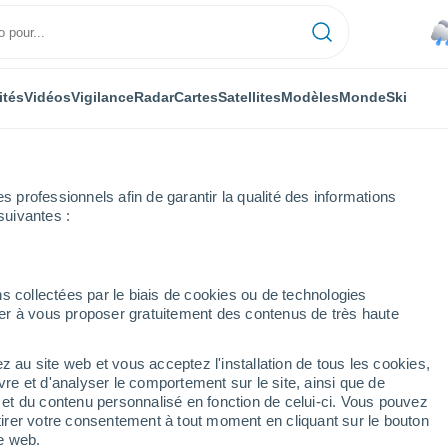
ités
Vidéos
Vigilance
Radar
Cartes
Satellites
Modèles
Monde
Ski
professionnels afin de garantir la qualité des informations
suivantes :
s collectées par le biais de cookies ou de technologies
nuer à vous proposer gratuitement des contenus de très haute
z au site web et vous acceptez l'installation de tous les cookies,
...
vre et d'analyser le comportement sur le site, ainsi que de
é et du contenu personnalisé en fonction de celui-ci. Vous pouvez
Heure par heure
tirer votre consentement à tout moment en cliquant sur le bouton
Pluie faible dans les prochaines
te web.
heures