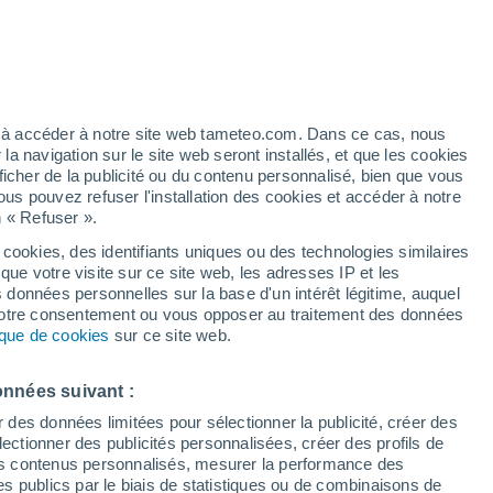
ez à accéder à notre site web tameteo.com. Dans ce cas, nous
 navigation sur le site web seront installés, et que les cookies
ficher de la publicité ou du contenu personnalisé, bien que vous
ous pouvez refuser l'installation des cookies et accéder à notre
n « Refuser ».
 cookies, des identifiants uniques ou des technologies similaires
que votre visite sur ce site web, les adresses IP et les
Actualité
Carte de pluie
Satellites
Modèles
s données personnelles sur la base d'un intérêt légitime, auquel
 votre consentement ou vous opposer au traitement des données
tique de cookies
sur ce site web.
Lundi
Mardi
Mercredi
Jeudi
onnées suivant :
10 Août
11 Août
12 Août
13 Août
r des données limitées pour sélectionner la publicité, créer des
sélectionner des publicités personnalisées, créer des profils de
 des contenus personnalisés, mesurer la performance des
s publics par le biais de statistiques ou de combinaisons de
90%
90%