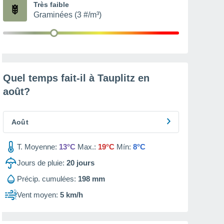
Très faible
Graminées (3 #/m³)
Quel temps fait-il à Tauplitz en
août
?
Août
T. Moyenne:
13°C
Max.:
19°C
Mín:
8°C
Jours de pluie:
20
jours
Précip. cumulées:
198 mm
Vent moyen:
5 km/h