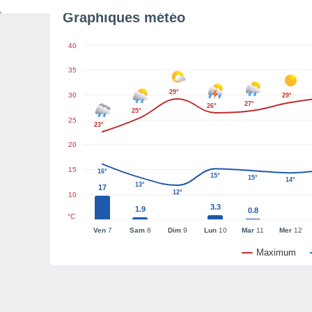
Graphiques météo
40
35
29°
30
29°
27°
26°
25°
25
23°
20
15
16°
15°
15°
14°
13°
17
12°
10
3.3
1.9
0.8
°C
Ven
7
Sam
8
Dim
9
Lun
10
Mar
11
Mer
12
Maximum