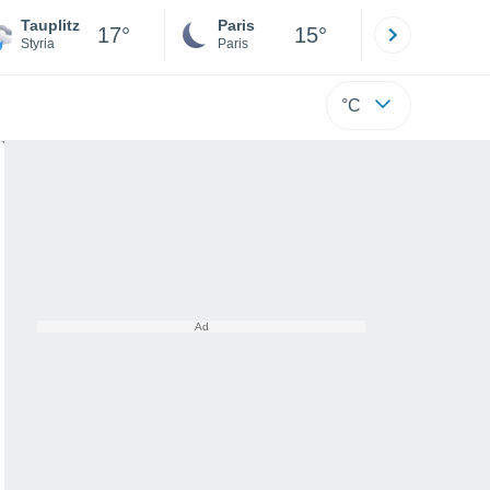
Tauplitz
Paris
Montpelli
17°
15°
Styria
Paris
Hérault
°C