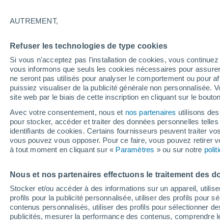
17°
AUTREMENT,
90%
Refuser les technologies de type cookies
Sensation de 17°
1.5 mm
Si vous n'acceptez pas l'installation de cookies, vous continu
vous informons que seuls les cookies nécessaires pour assurer la
ne seront pas utilisés pour analyser le comportement ou pour af
puissiez visualiser de la publicité générale non personnalisée. V
Flash info
site web par le biais de cette inscription en cliquant sur le bouto
Une nouvelle canicule attendue la semaine
prochaine en France !
Avec votre consentement, nous et
nos partenaires
utilisons des
pour stocker, accéder et traiter des données personnelles telles 
Météo 1 - 7 jours
Heure par heure
Radar de pluie
identifiants de cookies. Certains fournisseurs peuvent traiter vo
vous pouvez vous opposer. Pour ce faire, vous pouvez retirer
à tout moment en cliquant sur «
Paramètres
» ou sur notre
poli
Demain
Dimanche
Aujourd´hui
Nous et nos partenaires effectuons le traitement des d
8 Août
9 Août
7 Août
Stocker et/ou accéder à des informations sur un appareil, utilise
profils pour la publicité personnalisée, utiliser des profils pour 
contenus personnalisés, utiliser des profils pour sélectionner
publicités, mesurer la performance des contenus, comprendre le
80%
90%