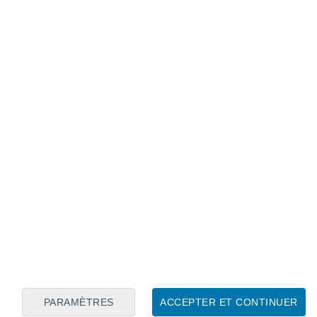
Calendrier lunaire
Lun
Mar
Mer
Jeu
Ven
Sam
Dim
7
8
9
10
11
12
13
14
15
16
17
18
19
20
PARAMÈTRES
ACCEPTER ET CONTINUER