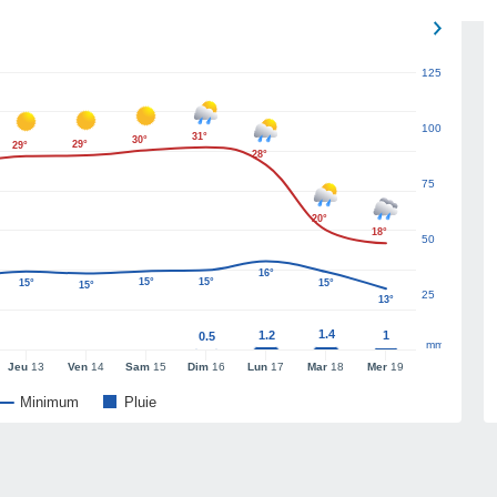
125
100
31°
30°
29°
29°
28°
75
20°
18°
50
16°
15°
15°
15°
15°
15°
25
13°
1.4
1.2
1
0.5
mm
Jeu
13
Ven
14
Sam
15
Dim
16
Lun
17
Mar
18
Mer
19
Minimum
Pluie