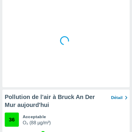
tre
ement,
enaires
s des
 des
nts
 ou des
gies
es pour
 accéder
r des
lles
ue votre
r ce site
Pollution de l'air à Bruck An Der
Détail
 IP et
Mur aujourd'hui
ifiants
es.
Acceptable
36
O₃ (88 µg/m³)
eurs
traiter