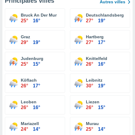
Principales villes
Autres villes
Bruck An Der Mur
Deutschlandsberg
25°
16°
27°
19°
Graz
Hartberg
29°
19°
27°
17°
Judenburg
Knittelfeld
25°
15°
26°
16°
Köflach
Leibnitz
26°
17°
30°
19°
Leoben
Liezen
26°
16°
26°
15°
Mariazell
Murau
24°
14°
25°
14°