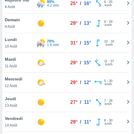
90%
n «
6
-
25
25°
/
16°
4.2 mm
km/h
8 Août
 et
r »,
cédez au
Demain
9
-
29
29°
/
13°
 et vous
km/h
9 Août
z
ation de
Lundi
70%
10
-
32
31°
/
15°
1.6 mm
km/h
10 Août
qu'ils
 nous ou
aires,
Mardi
11
-
37
29°
/
15°
km/h
11 Août
nt de
t
Mercredi
5
-
30
er le
29°
/
12°
km/h
12 Août
ement
te, ainsi
Jeudi
7
-
28
27°
/
11°
km/h
per un
13 Août
écifique
us
Vendredi
8
-
30
de la
29°
/
11°
km/h
14 Août
 et du