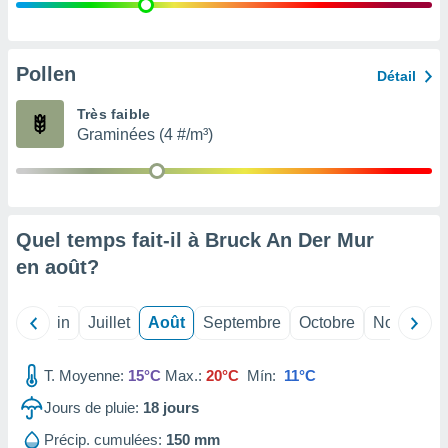
nées
lles sur
d'un
égitime,
Pollen
Détail
vous
vous
Très faible
 Pour ce
Graminées (4 #/m³)
ous
etirer
ement
 opposer
Quel temps fait-il à Bruck An Der Mur
ement
nées à
en
août
?
ment en
 sur «
res
» ou
Mai
Juin
Juillet
Août
Septembre
Octobre
Novembre
e
que de
kies
T. Moyenne:
15°C
Max.:
20°C
Mín:
11°C
ite web.
Jours de pluie:
18
jours
t nos
Précip. cumulées:
150 mm