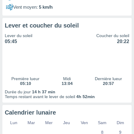
ires
ons le
Vent moyen:
5 km/h
ent des
es
 :
Lever et coucher du soleil
et/ou
Lever du soleil
Coucher du soleil
 à des
05:45
20:22
ions sur
eil,
des
limitées
nner la
, créer
Première lueur
Midi
Dernière lueur
ils pour
05:10
13:04
20:57
ité
Durée du jour
14 h 37 min
lisée,
Temps restant avant le lever de soleil
4h 52min
des
our
nner des
Calendrier lunaire
és
lisées,
Lun
Mar
Mer
Jeu
Ven
Sam
Dim
s profils
8
9
enus