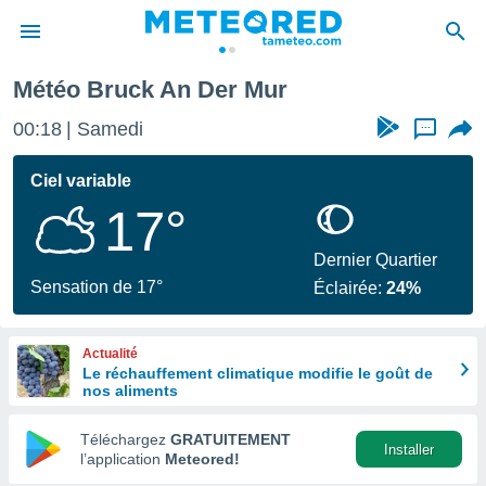
Météo Bruck An Der Mur
e
ntialité
00:18
Samedi
...
enu de
o.com
Ciel variable
o.com) a
17°
aré par
onnels
Dernier Quartier
arantir
Sensation de 17°
Éclairée:
24%
té des
ions
. Vous
Actualité
accéder
Le réchauffement climatique modifie le goût de
e en
nos aliments
 les
Téléchargez
GRATUITEMENT
s :
Installer
l’application
Meteored!
r les