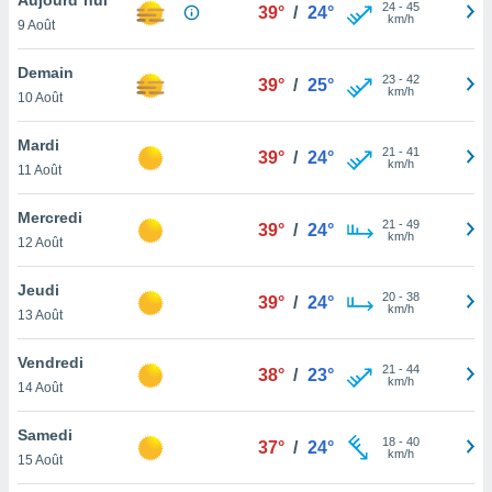
n «
24
-
45
39°
/
24°
km/h
9 Août
 et
r »,
cédez au
Demain
23
-
42
39°
/
25°
 et vous
km/h
10 Août
z
ation de
Mardi
21
-
41
39°
/
24°
km/h
11 Août
qu'ils
 nous ou
aires,
Mercredi
21
-
49
39°
/
24°
km/h
12 Août
nt de
t
Jeudi
20
-
38
er le
39°
/
24°
km/h
13 Août
ement
te, ainsi
Vendredi
21
-
44
38°
/
23°
km/h
per un
14 Août
écifique
us
Samedi
18
-
40
de la
37°
/
24°
km/h
15 Août
 et du