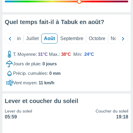
nées
lles sur
d'un
égitime,
Quel temps fait-il à Tabuk en
août
?
vous
vous
 Pour ce
Mai
Juin
Juillet
Août
Septembre
Octobre
Novembre
ous
etirer
T. Moyenne:
31°C
Max.:
38°C
Mín:
24°C
ement
Jours de pluie:
0
jours
 opposer
ement
Précip. cumulées:
0 mm
nées à
ment en
Vent moyen:
11 km/h
 sur «
res
» ou
e
Lever et coucher du soleil
que de
kies
Lever du soleil
Coucher du soleil
ite web.
05:59
19:18
t nos