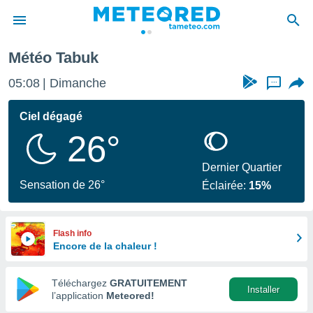
Météo Tabuk
e
ntialité
05:08
Dimanche
...
enu de
o.com
Ciel dégagé
o.com) a
26°
aré par
onnels
Dernier Quartier
arantir
Sensation de 26°
Éclairée:
15%
té des
ions
. Vous
accéder
Flash info
e en
Encore de la chaleur !
 les
Téléchargez
GRATUITEMENT
s :
Installer
l’application
Meteored!
r les