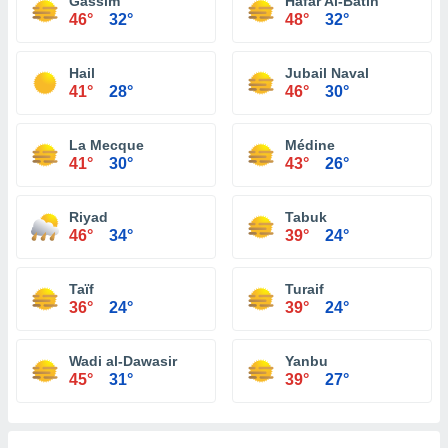
Gassim
Hafar Al-Batin
46°
32°
48°
32°
Hail
Jubail Naval
41°
28°
46°
30°
La Mecque
Médine
41°
30°
43°
26°
Riyad
Tabuk
46°
34°
39°
24°
Taïf
Turaif
36°
24°
39°
24°
Wadi al-Dawasir
Yanbu
45°
31°
39°
27°