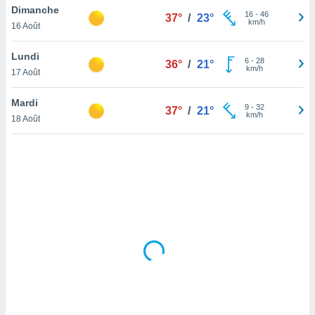
Dimanche
lisé en
16
-
46
37°
/
23°
km/h
 de
16 Août
. Vous
rouver
Lundi
6
-
28
36°
/
21°
km/h
17 Août
ations
re
Mardi
que de
9
-
32
37°
/
21°
km/h
kies
18 Août
r votre
ement à
ment en
sur le
res des
kies
le au
page de
te web.
MENT,
 les