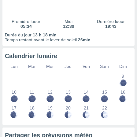
ires
ons le
ent des
es
Première lueur
Midi
Dernière lueur
 :
05:34
12:39
19:43
et/ou
Durée du jour
13 h 18 min
 à des
Temps restant avant le lever de soleil
26min
ions sur
eil,
Calendrier lunaire
des
limitées
Lun
Mar
Mer
Jeu
Ven
Sam
Dim
nner la
9
, créer
ils pour
ité
10
11
12
13
14
15
16
lisée,
des
our
17
18
19
20
21
22
nner des
és
lisées,
s profils
Partager les prévisions météo
enus