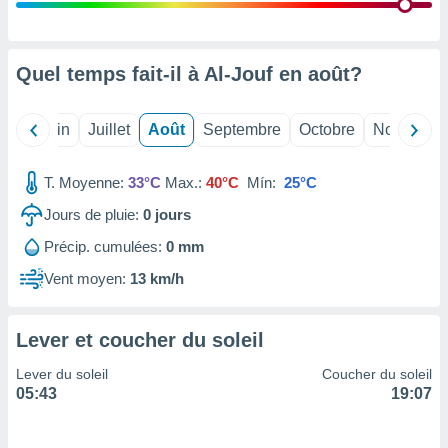
nées
lles sur
d'un
égitime,
Quel temps fait-il à Al-Jouf en
août
?
vous
vous
 Pour ce
Mai
Juin
Juillet
Août
Septembre
Octobre
Novembre
ous
etirer
T. Moyenne:
33°C
Max.:
40°C
Mín:
25°C
ement
Jours de pluie:
0
jours
 opposer
ement
Précip. cumulées:
0 mm
nées à
ment en
Vent moyen:
13 km/h
 sur «
res
» ou
e
Lever et coucher du soleil
que de
kies
Lever du soleil
Coucher du soleil
ite web.
05:43
19:07
t nos