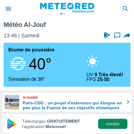
Météo Al-Jouf
e
ntialité
13:46
Samedi
...
enu de
o.com
Brume de poussière
o.com) a
40°
aré par
onnels
UV
9 Très élevé!
arantir
Sensation de 38°
FPS
25-50
té des
ions
. Vous
Actualité
accéder
Paris-CDG : un projet d'extension qui éloigne un
e en
peu plus la France de ses objectifs climatiques
 les
Téléchargez
GRATUITEMENT
s :
Installer
l’application
Meteored!
r les