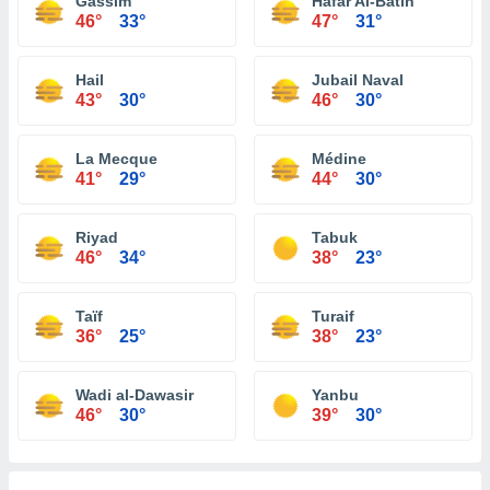
Gassim
Hafar Al-Batin
46°
33°
47°
31°
Hail
Jubail Naval
43°
30°
46°
30°
La Mecque
Médine
41°
29°
44°
30°
Riyad
Tabuk
46°
34°
38°
23°
Taïf
Turaif
36°
25°
38°
23°
Wadi al-Dawasir
Yanbu
46°
30°
39°
30°