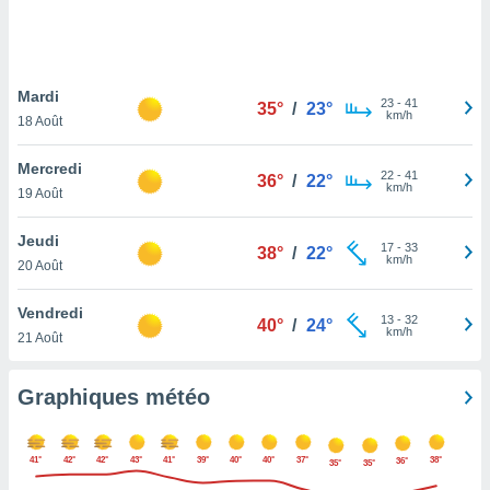
logies
e
s
Mardi
tez pas
23
-
41
35°
/
23°
km/h
ation de
18 Août
, vous
z à
Mercredi
22
-
41
36°
/
22°
à notre
km/h
19 Août
.com.
Jeudi
 cas,
17
-
33
38°
/
22°
km/h
us
20 Août
ns que
s
Vendredi
13
-
32
40°
/
24°
km/h
21 Août
ires
urer la
on sur le
Graphiques météo
 seront
, et que
ies ne
41°
42°
42°
43°
41°
39°
40°
40°
37°
38°
36°
35°
35°
as