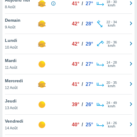
n «
18
-
30
41°
/
27°
km/h
8 Août
 et
r »,
cédez au
Demain
22
-
34
42°
/
28°
 et vous
km/h
9 Août
z
ation de
Lundi
20
-
36
42°
/
29°
km/h
10 Août
qu'ils
 nous ou
aires,
Mardi
14
-
28
43°
/
27°
km/h
11 Août
nt de
t
Mercredi
20
-
35
er le
41°
/
27°
km/h
12 Août
ement
te, ainsi
Jeudi
24
-
49
39°
/
26°
km/h
per un
13 Août
écifique
us
Vendredi
14
-
26
de la
40°
/
25°
km/h
14 Août
 et du