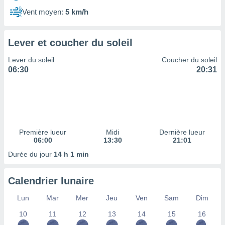
ires
ons le
Vent moyen:
5 km/h
ent des
es
 :
Lever et coucher du soleil
et/ou
Lever du soleil
Coucher du soleil
 à des
06:30
20:31
ions sur
eil,
des
limitées
nner la
, créer
Première lueur
Midi
Dernière lueur
ils pour
06:00
13:30
21:01
ité
Durée du jour
14 h 1 min
lisée,
des
our
Calendrier lunaire
nner des
és
Lun
Mar
Mer
Jeu
Ven
Sam
Dim
lisées,
10
11
12
13
14
15
16
s profils
enus