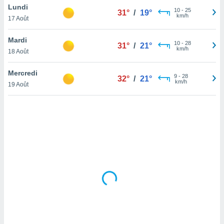
Lundi
lisé en
10
-
25
31°
/
19°
km/h
 de
17 Août
. Vous
rouver
Mardi
10
-
28
31°
/
21°
km/h
18 Août
ations
re
Mercredi
que de
9
-
28
32°
/
21°
km/h
kies
19 Août
r votre
ement à
ment en
sur le
res des
kies
le au
page de
te web.
MENT,
 les