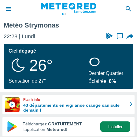
Météo Strymonas
e
ntialité
22:28
Lundi
...
enu de
o.com
Ciel dégagé
o.com) a
26°
aré par
onnels
Dernier Quartier
arantir
Sensation de 27°
Éclairée:
8%
té des
ions
. Vous
Flash info
accéder
43 départements en vigilance orange canicule
e en
demain !
 les
Téléchargez
GRATUITEMENT
s :
Installer
l’application
Meteored!
r les