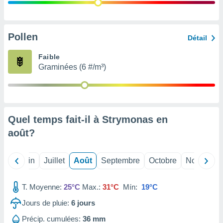
nées
lles sur
d'un
égitime,
Pollen
Détail
vous
vous
Faible
 Pour ce
Graminées (6 #/m³)
ous
etirer
ement
 opposer
Quel temps fait-il à Strymonas en
ement
nées à
août
?
ment en
 sur «
res
» ou
Mai
Juin
Juillet
Août
Septembre
Octobre
Novembre
e
que de
kies
T. Moyenne:
25°C
Max.:
31°C
Mín:
19°C
ite web.
Jours de pluie:
6
jours
t nos
Précip. cumulées:
36 mm