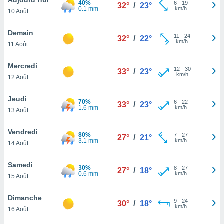
40%
n «
6
-
19
32°
/
23°
0.1 mm
km/h
10 Août
 et
r »,
cédez au
Demain
11
-
24
32°
/
22°
 et vous
km/h
11 Août
z
ation de
Mercredi
12
-
30
33°
/
23°
km/h
12 Août
qu'ils
 nous ou
aires,
Jeudi
70%
6
-
22
33°
/
23°
1.6 mm
km/h
13 Août
nt de
t
Vendredi
80%
7
-
27
er le
27°
/
21°
3.1 mm
km/h
14 Août
ement
te, ainsi
Samedi
30%
8
-
27
27°
/
18°
0.6 mm
km/h
per un
15 Août
écifique
us
Dimanche
9
-
24
de la
30°
/
18°
km/h
16 Août
 et du