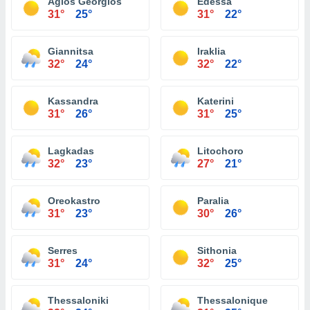
Agios Georgios
Edessa
31°
25°
31°
22°
Giannitsa
Iraklia
32°
24°
32°
22°
Kassandra
Katerini
31°
26°
31°
25°
Lagkadas
Litochoro
32°
23°
27°
21°
Oreokastro
Paralia
31°
23°
30°
26°
Serres
Sithonia
31°
24°
32°
25°
Thessaloniki
Thessalonique