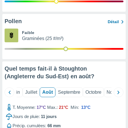
nées
lles sur
d'un
égitime,
Pollen
Détail
vous
vous
Faible
 Pour ce
Graminées (25 #/m³)
ous
etirer
ement
 opposer
Quel temps fait-il à Stoughton
ement
nées à
(Angleterre du Sud-Est) en
août
?
ment en
 sur «
res
» ou
Mai
Juin
Juillet
Août
Septembre
Octobre
Novembre
e
que de
kies
T. Moyenne:
17°C
Max.:
21°C
Mín:
13°C
ite web.
Jours de pluie:
11
jours
t nos
Précip. cumulées:
66 mm