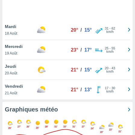
logies
e
s
Mardi
tez pas
31
-
62
20°
/
15°
km/h
ation de
18 Août
, vous
z à
Mercredi
25
-
55
23°
/
17°
à notre
km/h
19 Août
.com.
Jeudi
 cas,
20
-
43
21°
/
15°
km/h
us
20 Août
ns que
s
Vendredi
17
-
30
21°
/
13°
km/h
21 Août
ires
urer la
on sur le
Graphiques météo
 seront
, et que
ies ne
27°
26°
28°
31°
33°
31°
27°
25°
25°
24°
as
23°
21°
20°