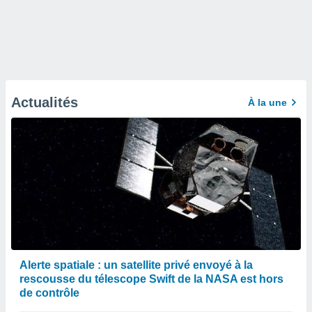
Actualités
À la une
Alerte spatiale : un satellite privé envoyé à la
rescousse du télescope Swift de la NASA est hors
de contrôle