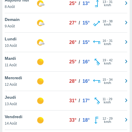
n «
13
-
31
25°
/
13°
km/h
8 Août
 et
r »,
cédez au
Demain
18
-
38
27°
/
15°
 et vous
km/h
9 Août
z
ation de
Lundi
16
-
31
26°
/
15°
km/h
10 Août
qu'ils
 nous ou
aires,
Mardi
19
-
42
25°
/
16°
km/h
11 Août
nt de
t
Mercredi
15
-
34
er le
28°
/
16°
km/h
12 Août
ement
te, ainsi
Jeudi
11
-
29
31°
/
17°
km/h
per un
13 Août
écifique
us
Vendredi
12
-
29
de la
33°
/
18°
km/h
14 Août
 et du