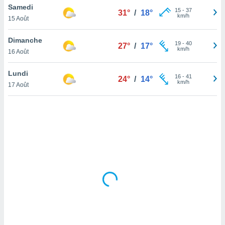
Samedi
lisé en
15
-
37
31°
/
18°
km/h
 de
15 Août
. Vous
rouver
Dimanche
19
-
40
27°
/
17°
km/h
16 Août
ations
re
Lundi
que de
16
-
41
24°
/
14°
km/h
kies
17 Août
r votre
ement à
ment en
sur le
res des
kies
le au
page de
te web.
MENT,
 les