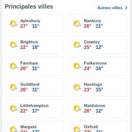
Principales villes
Autres villes
Aylesbury
Banbury
27°
11°
26°
11°
Brighton
Crawley
22°
16°
25°
12°
Farnham
Folkestone
26°
11°
24°
16°
Guildford
Hastings
26°
11°
23°
15°
Littlehampton
Maidstone
22°
17°
26°
12°
Margate
Oxford