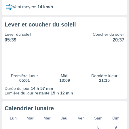
ires
ons le
Vent moyen:
14 km/h
ent des
es
 :
Lever et coucher du soleil
et/ou
Lever du soleil
Coucher du soleil
 à des
05:39
20:37
ions sur
eil,
des
limitées
nner la
, créer
Première lueur
Midi
Dernière lueur
ils pour
05:01
13:09
21:15
ité
Durée du jour
14 h 57 min
lisée,
Lumière du jour restante
15 h 12 min
des
our
nner des
Calendrier lunaire
és
lisées,
Lun
Mar
Mer
Jeu
Ven
Sam
Dim
s profils
8
9
enus