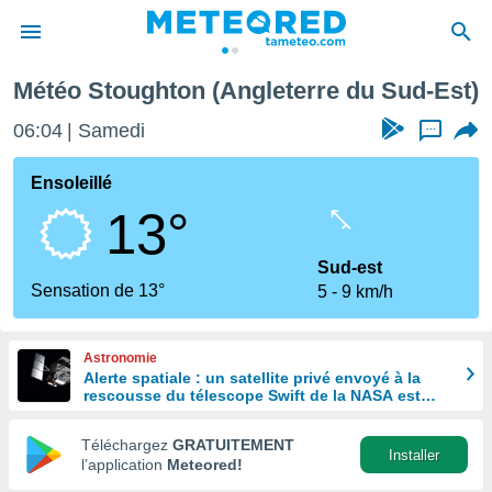
Météo Stoughton (Angleterre du Sud-Est)
e
ntialité
06:04
Samedi
...
enu de
o.com
Ensoleillé
o.com) a
13°
aré par
onnels
Sud-est
arantir
Sensation de 13°
5
9 km/h
té des
ions
. Vous
Astronomie
accéder
Alerte spatiale : un satellite privé envoyé à la
e en
rescousse du télescope Swift de la NASA est
 les
hors de contrôle
Téléchargez
GRATUITEMENT
s :
Installer
l’application
Meteored!
r les