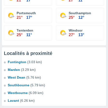
21°
17°
27°
11°
Portsmouth
Southampton
21°
17°
25°
12°
Tenterden
Windsor
25°
11°
27°
13°
Localités à proximité
Funtington
(3.03 km)
Marden
(3.29 km)
West Dean
(5.76 km)
Southbourne
(5.79 km)
Westbourne
(6.09 km)
Lavant
(6.26 km)