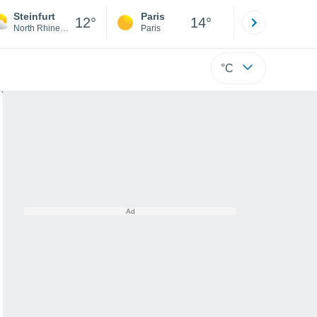
Steinfurt
Paris
Montpelli
12°
14°
North Rhine-Westphalia
Paris
Hérault
°C