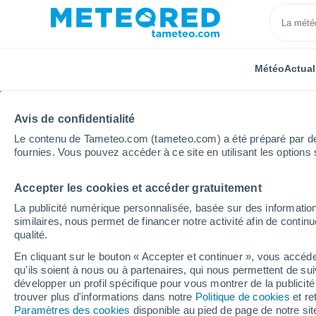
Météo
Actual
Avis de confidentialité
Le contenu de Tameteo.com (tameteo.com) a été préparé par des 
fournies. Vous pouvez accéder à ce site en utilisant les options 
Accepter les cookies et accéder gratuitement
Accueil
Allemagne
Rhénanie-du-Nord-Westphalie
La publicité numérique personnalisée, basée sur des information
similaires, nous permet de financer notre activité afin de conti
Météo Steinfurt
qualité.
En cliquant sur le bouton « Accepter et continuer », vous accéde
05:31
Vendredi
qu'ils soient à nous ou à partenaires, qui nous permettent de sui
développer un profil spécifique pour vous montrer de la publicit
trouver plus d'informations dans notre
Politique de cookies
et re
Ciel variable
Paramètres des cookies
disponible au pied de page de notre si