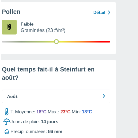
Pollen
Détail
Faible
Graminées (23 #/m³)
Quel temps fait-il à Steinfurt en
août
?
Août
T. Moyenne:
18°C
Max.:
23°C
Mín:
13°C
Jours de pluie:
14
jours
Précip. cumulées:
86 mm