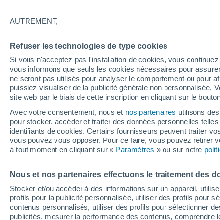
12°
AUTREMENT,
Ouest
Refuser les technologies de type cookies
Sensation de 12°
5
-
10 km/
Si vous n'acceptez pas l'installation de cookies, vous continu
vous informons que seuls les cookies nécessaires pour assurer la
ne seront pas utilisés pour analyser le comportement ou pour af
puissiez visualiser de la publicité générale non personnalisée. V
Flash info
site web par le biais de cette inscription en cliquant sur le bouto
Une nouvelle canicule attendue la semaine
prochaine en France !
Avec votre consentement, nous et
nos partenaires
utilisons des
pour stocker, accéder et traiter des données personnelles telles 
Météo 1 - 7 jours
Heure par heure
Actualité
Carte 
identifiants de cookies. Certains fournisseurs peuvent traiter vo
vous pouvez vous opposer. Pour ce faire, vous pouvez retirer
à tout moment en cliquant sur «
Paramètres
» ou sur notre
poli
Demain
Dimanche
Aujourd´hui
Nous et nos partenaires effectuons le traitement des d
8 Août
9 Août
7 Août
Stocker et/ou accéder à des informations sur un appareil, utilise
profils pour la publicité personnalisée, utiliser des profils pour 
contenus personnalisés, utiliser des profils pour sélectionner
publicités, mesurer la performance des contenus, comprendre le