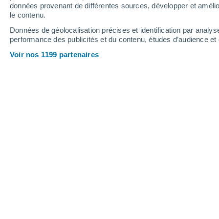
données provenant de différentes sources, développer et amélior
le contenu.
27°
/
11°
31°
/
15°
22°
/
12°
Données de géolocalisation précises et identification par analys
performance des publicités et du contenu, études d’audience e
8
-
21
km/h
14
-
30
km/h
21
10
-
21
km/h
Voir nos 1199 partenaires
Météo Steinfurt aujourd´hui
, 7 août
Ciel variable
12°
06:00
T. ressentie
12°
Éclaircies
13°
07:00
T. ressentie
13°
Ciel variable
14°
08:00
T. ressentie
14°
Éclaircies
16°
09:00
T. ressentie
16°