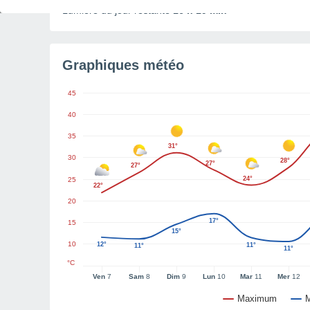
Lumière du jour restante
16 h 19 min
Graphiques météo
45
40
35
31°
30
28°
27°
27°
24°
25
22°
20
17°
15
15°
10
12°
11°
11°
11°
°C
Ven
7
Sam
8
Dim
9
Lun
10
Mar
11
Mer
12
Maximum