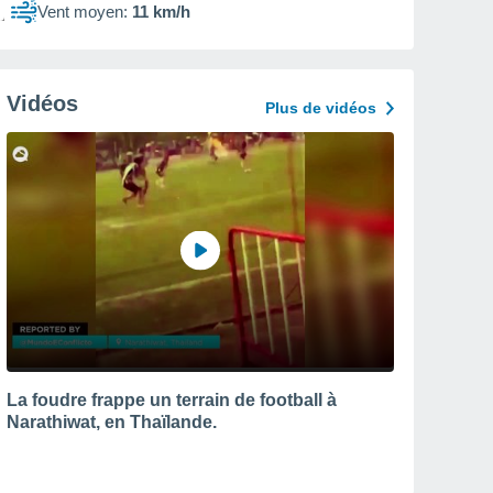
Vent moyen:
11 km/h
Vidéos
Plus de vidéos
La foudre frappe un terrain de football à
Narathiwat, en Thaïlande.