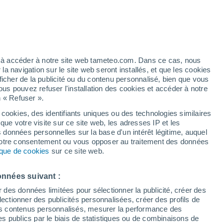
h
ez à accéder à notre site web tameteo.com. Dans ce cas, nous
 navigation sur le site web seront installés, et que les cookies
ficher de la publicité ou du contenu personnalisé, bien que vous
ous pouvez refuser l'installation des cookies et accéder à notre
n « Refuser ».
 cookies, des identifiants uniques ou des technologies similaires
que votre visite sur ce site web, les adresses IP et les
de pluie
Radar de pluie
Satellites
Modèles
s données personnelles sur la base d'un intérêt légitime, auquel
 votre consentement ou vous opposer au traitement des données
tique de cookies
sur ce site web.
Lundi
Mardi
Mercredi
Jeudi
onnées suivant :
10 Août
11 Août
12 Août
13 Août
r des données limitées pour sélectionner la publicité, créer des
sélectionner des publicités personnalisées, créer des profils de
 des contenus personnalisés, mesurer la performance des
s publics par le biais de statistiques ou de combinaisons de