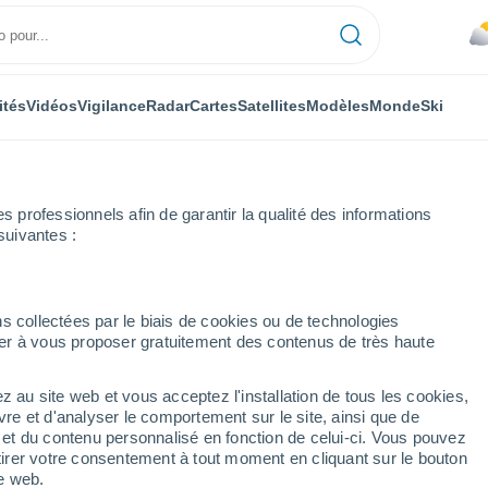
ités
Vidéos
Vigilance
Radar
Cartes
Satellites
Modèles
Monde
Ski
professionnels afin de garantir la qualité des informations
suivantes :
Steinfurt
s collectées par le biais de cookies ou de technologies
nuer à vous proposer gratuitement des contenus de très haute
z au site web et vous acceptez l'installation de tous les cookies,
...
vre et d'analyser le comportement sur le site, ainsi que de
é et du contenu personnalisé en fonction de celui-ci. Vous pouvez
Heure par heure
tirer votre consentement à tout moment en cliquant sur le bouton
Ciel couvert dans les prochaines
te web.
heures