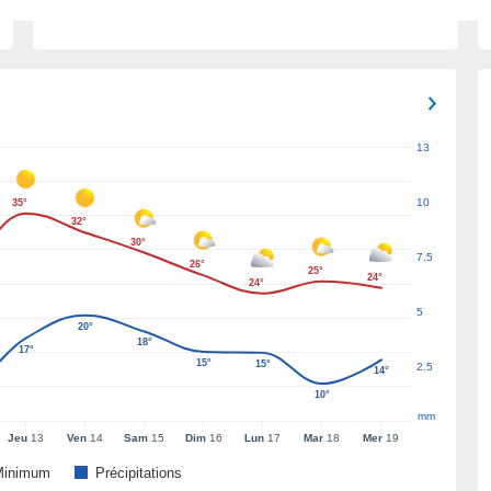
13
10
35°
32°
30°
7.5
26°
25°
24°
24°
5
20°
18°
17°
15°
15°
2.5
14°
10°
mm
Jeu
13
Ven
14
Sam
15
Dim
16
Lun
17
Mar
18
Mer
19
Minimum
Précipitations