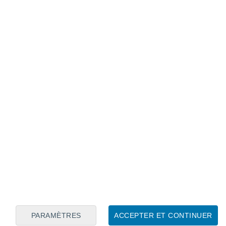
Calendrier lunaire
Lun
Mar
Mer
Jeu
Ven
Sam
Dim
7
8
9
10
11
12
13
14
15
16
17
18
19
20
PARAMÈTRES
ACCEPTER ET CONTINUER