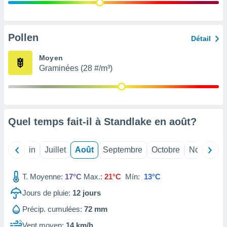
nées
lles sur
d'un
égitime,
Pollen
Détail
vous
vous
Moyen
 Pour ce
Graminées (28 #/m³)
ous
etirer
ement
 opposer
Quel temps fait-il à Standlake en
août
?
ement
nées à
ment en
Mai
Juin
Juillet
Août
Septembre
Octobre
Novembre
 sur «
res
» ou
e
T. Moyenne:
17°C
Max.:
21°C
Mín:
13°C
que de
kies
Jours de pluie:
12
jours
ite web.
Précip. cumulées:
72 mm
t nos
Vent moyen:
14 km/h