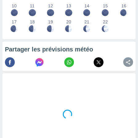
lisés,
10
11
12
13
14
15
16
des
our
17
18
19
20
21
22
nner des
s
lisés,
la
ance des
Partager les prévisions météo
s,
la
ance des
s,
dre les
par le
ques ou
inaisons
ées
nt de
tes
,
er et
r les