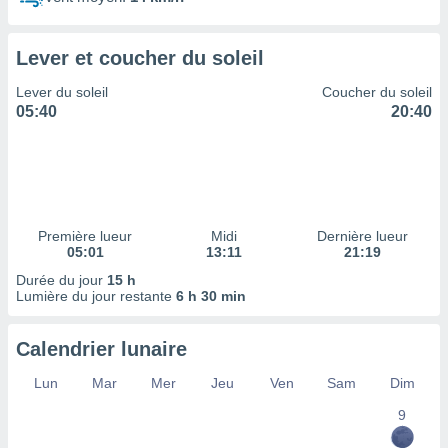
ires
ons le
ent des
Lever et coucher du soleil
es
 :
Lever du soleil
Coucher du soleil
et/ou
05:40
20:40
 à des
ions sur
eil,
des
limitées
Première lueur
Midi
Dernière lueur
nner la
05:01
13:11
21:19
, créer
ils pour
Durée du jour
15 h
ité
Lumière du jour restante
6 h 30 min
lisée,
des
Calendrier lunaire
our
nner des
Lun
Mar
Mer
Jeu
Ven
Sam
Dim
és
lisées,
9
s profils
enus