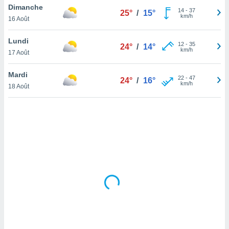
Dimanche
lisé en
14
-
37
25°
/
15°
km/h
 de
16 Août
. Vous
rouver
Lundi
12
-
35
24°
/
14°
km/h
17 Août
ations
re
Mardi
que de
22
-
47
24°
/
16°
km/h
kies
18 Août
r votre
ement à
ment en
sur le
res des
kies
le au
page de
te web.
MENT,
 les