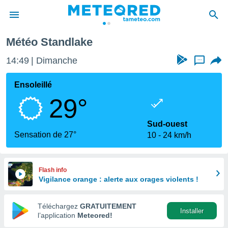
Météo Standlake
e
ntialité
14:49
Dimanche
...
enu de
o.com
Ensoleillé
o.com) a
29°
aré par
onnels
Sud-ouest
arantir
Sensation de 27°
10
24 km/h
té des
ions
. Vous
accéder
Flash info
e en
Vigilance orange : alerte aux orages violents !
 les
Téléchargez
GRATUITEMENT
s :
Installer
l’application
Meteored!
r les