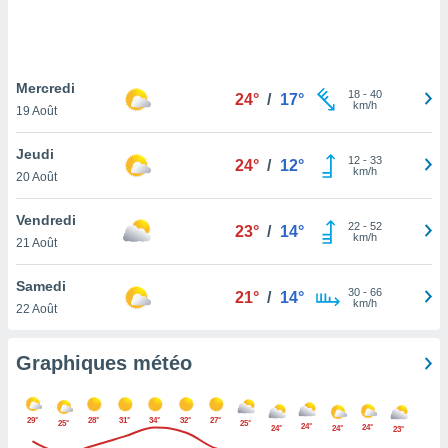
logies
e
s
Mercredi
tez pas
18
-
40
24°
/
17°
km/h
ation de
19 Août
, vous
z à
Jeudi
12
-
33
24°
/
12°
à notre
km/h
20 Août
.com.
Vendredi
 cas,
22
-
52
23°
/
14°
km/h
us
21 Août
ns que
s
Samedi
30
-
66
21°
/
14°
km/h
22 Août
ires
urer la
on sur le
Graphiques météo
 seront
, et que
ies ne
29°
28°
31°
34°
32°
27°
25°
25°
24°
24°
24°
24°
as
23°