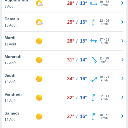
n «
19
-
38
29°
/
13°
km/h
9 Août
 et
r »,
cédez au
Demain
12
-
26
25°
/
15°
 et vous
km/h
10 Août
z
ation de
Mardi
17
-
31
28°
/
15°
km/h
11 Août
qu'ils
 nous ou
aires,
Mercredi
11
-
29
31°
/
14°
km/h
12 Août
nt de
t
Jeudi
10
-
21
er le
34°
/
16°
km/h
13 Août
ement
te, ainsi
Vendredi
22
-
41
32°
/
19°
km/h
per un
14 Août
écifique
us
Samedi
18
-
42
de la
27°
/
16°
km/h
15 Août
 et du