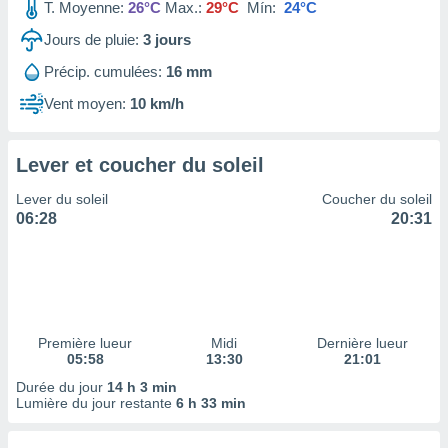
ires
T. Moyenne:
26°C
Max.:
29°C
Mín:
24°C
ons le
Jours de pluie:
3
jours
ent des
es
Précip. cumulées:
16 mm
 :
Vent moyen:
10 km/h
et/ou
 à des
ions sur
eil,
Lever et coucher du soleil
des
Lever du soleil
Coucher du soleil
limitées
06:28
20:31
nner la
, créer
ils pour
ité
lisée,
des
Première lueur
Midi
Dernière lueur
our
05:58
13:30
21:01
nner des
Durée du jour
14 h 3 min
és
Lumière du jour restante
6 h 33 min
lisées,
s profils
enus