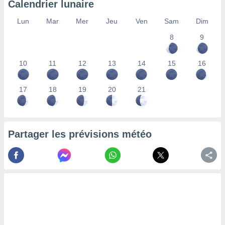
Calendrier lunaire
lisés,
des
Lun
Mar
Mer
Jeu
Ven
Sam
Dim
our
8
9
nner des
s
lisés,
10
11
12
13
14
15
16
la
ance des
s,
17
18
19
20
21
la
ance des
s,
dre les
Partager les prévisions météo
par le
ques ou
inaisons
ées
nt de
tes
,
er et
r les