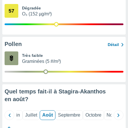
nées
Dégradée
lles sur
57
O₃ (152 µg/m³)
d'un
égitime,
vous
vous
 Pour ce
ous
Pollen
Détail
etirer
Très faible
ement
Graminées (5 #/m³)
 opposer
ement
nées à
ment en
 sur «
res
» ou
Quel temps fait-il à Stagira-Akanthos
e
en
août
?
que de
kies
ite web.
Mai
Juin
Juillet
Août
Septembre
Octobre
Novembre
t nos