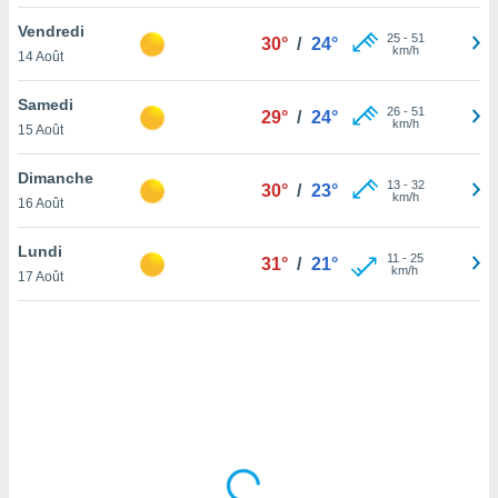
lisé en
Vendredi
 de
25
-
51
30°
/
24°
km/h
14 Août
. Vous
rouver
Samedi
26
-
51
29°
/
24°
ations
km/h
15 Août
re
que de
Dimanche
kies
13
-
32
30°
/
23°
km/h
16 Août
r votre
ement à
ment en
Lundi
11
-
25
31°
/
21°
sur le
km/h
17 Août
res des
kies
le au
page de
te web.
MENT,
 les