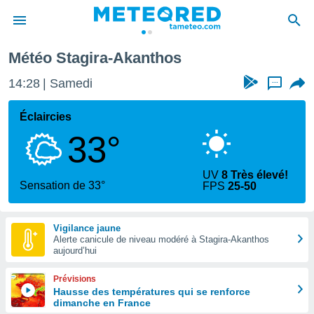
Météo Stagira-Akanthos
e
ntialité
14:28
Samedi
...
enu de
o.com
Éclaircies
o.com) a
33°
aré par
onnels
UV
8 Très élevé!
arantir
Sensation de 33°
FPS
25-50
té des
ions
. Vous
Vigilance jaune
accéder
Alerte canicule de niveau modéré à Stagira-Akanthos
e en
aujourd’hui
 les
Prévisions
s :
Hausse des températures qui se renforce
dimanche en France
r les