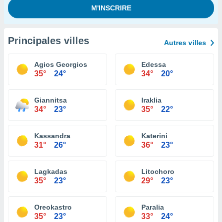
Principales villes
Autres villes
Agios Georgios
Edessa
35°
24°
34°
20°
Giannitsa
Iraklia
34°
23°
35°
22°
Kassandra
Katerini
31°
26°
36°
23°
Lagkadas
Litochoro
35°
23°
29°
23°
Oreokastro
Paralia
35°
23°
33°
24°