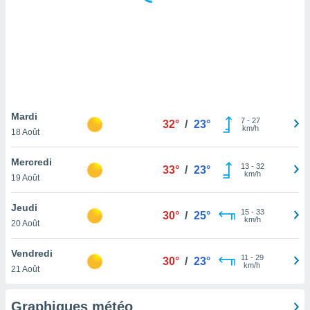
logies
e
s
tez pas
ation de
, vous
z à
à notre
Mardi
7
-
27
32°
/
23°
km/h
18 Août
.com.
 cas,
Mercredi
13
-
32
us
33°
/
23°
km/h
19 Août
ns que
s
Jeudi
15
-
33
30°
/
25°
ires
km/h
20 Août
urer la
on sur le
Vendredi
11
-
29
 seront
30°
/
23°
km/h
21 Août
, et que
ies ne
as
Graphiques météo