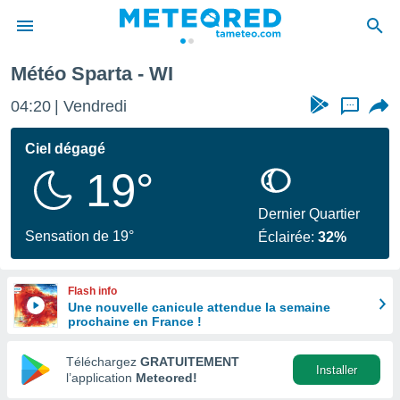
Météo Sparta - WI
e
ntialité
04:20
Vendredi
...
enu de
o.com
Ciel dégagé
o.com) a
19°
aré par
onnels
Dernier Quartier
arantir
Sensation de 19°
Éclairée:
32%
té des
ions
. Vous
Flash info
accéder
Une nouvelle canicule attendue la semaine
e en
prochaine en France !
 les
Téléchargez
GRATUITEMENT
s :
Installer
l’application
Meteored!
r les