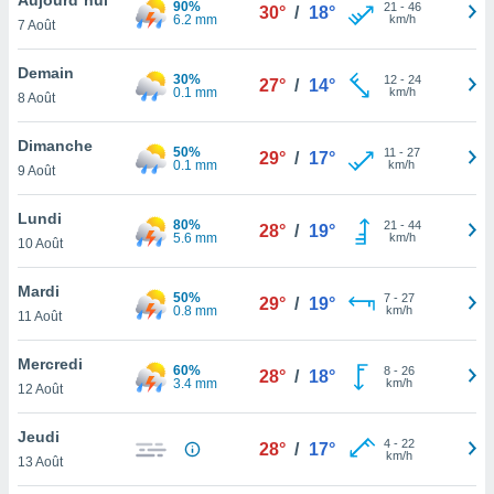
90%
n «
21
-
46
30°
/
18°
6.2 mm
km/h
7 Août
 et
r »,
cédez au
Demain
30%
12
-
24
27°
/
14°
 et vous
0.1 mm
km/h
8 Août
z
ation de
Dimanche
50%
11
-
27
29°
/
17°
0.1 mm
km/h
9 Août
qu'ils
 nous ou
aires,
Lundi
80%
21
-
44
28°
/
19°
5.6 mm
km/h
10 Août
nt de
t
Mardi
50%
7
-
27
er le
29°
/
19°
0.8 mm
km/h
11 Août
ement
te, ainsi
Mercredi
60%
8
-
26
28°
/
18°
3.4 mm
km/h
per un
12 Août
écifique
us
Jeudi
4
-
22
de la
28°
/
17°
km/h
13 Août
 et du