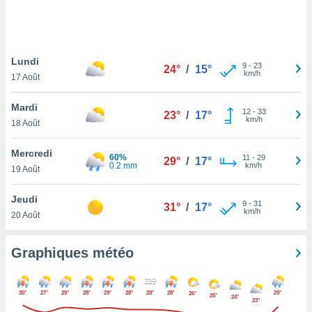
logies
e
s
Lundi
tez pas
9
-
23
24°
/
15°
km/h
ation de
17 Août
, vous
z à
Mardi
12
-
33
23°
/
17°
à notre
km/h
18 Août
.com.
Mercredi
 cas,
60%
11
-
29
29°
/
17°
0.2 mm
km/h
us
19 Août
ns que
s
Jeudi
9
-
31
31°
/
17°
km/h
20 Août
ires
urer la
on sur le
Graphiques météo
 seront
, et que
ies ne
30°
27°
29°
28°
29°
28°
28°
28°
29°
26°
25°
24°
as
23°