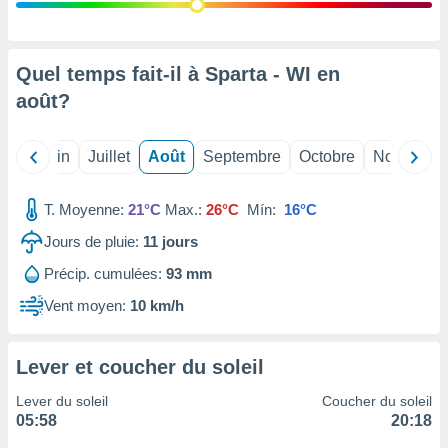
nées
lles sur
d'un
égitime,
Quel temps fait-il à Sparta - WI en
vous
août
?
vous
 Pour ce
ous
Mai
Juin
Juillet
Août
Septembre
Octobre
Novembre
etirer
ement
T. Moyenne:
21°C
Max.:
26°C
Mín:
16°C
 opposer
ement
Jours de pluie:
11
jours
nées à
Précip. cumulées:
93 mm
ment en
 sur «
Vent moyen:
10 km/h
res
» ou
e
que de
Lever et coucher du soleil
kies
ite web.
Lever du soleil
Coucher du soleil
05:58
20:18
t nos