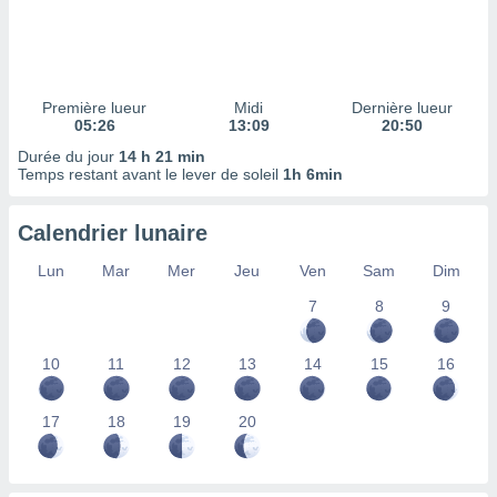
ires
ons le
ent des
es
 :
Première lueur
Midi
Dernière lueur
et/ou
05:26
13:09
20:50
 à des
Durée du jour
14 h 21 min
ions sur
Temps restant avant le lever de soleil
1h 6min
eil,
des
limitées
Calendrier lunaire
nner la
Lun
Mar
Mer
Jeu
Ven
Sam
Dim
, créer
ils pour
7
8
9
ité
lisée,
10
11
12
13
14
15
16
des
our
nner des
17
18
19
20
és
lisées,
s profils
enus