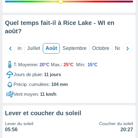
nées
lles sur
d'un
égitime,
Quel temps fait-il à Rice Lake - WI en
vous
août
?
vous
 Pour ce
ous
Mai
Juin
Juillet
Août
Septembre
Octobre
Novembre
etirer
ement
T. Moyenne:
20°C
Max.:
25°C
Mín:
15°C
 opposer
ement
Jours de pluie:
11
jours
nées à
Précip. cumulées:
104 mm
ment en
 sur «
Vent moyen:
11 km/h
res
» ou
e
que de
Lever et coucher du soleil
kies
ite web.
Lever du soleil
Coucher du soleil
05:56
20:27
t nos