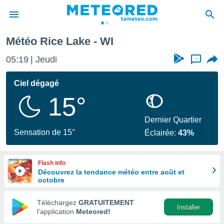
Météo Rice Lake - WI
e
ntialité
05:19
Jeudi
...
enu de
o.com
Ciel dégagé
o.com) a
15°
aré par
onnels
Dernier Quartier
arantir
Sensation de 15°
Éclairée:
43%
té des
ions
. Vous
Flash info
accéder
Découvrez la tendance météo entre août et
e en
octobre
 les
Téléchargez
GRATUITEMENT
s :
Installer
l’application
Meteored!
r les