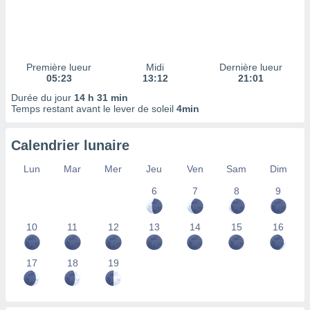
ires
ons le
ent des
es
 :
Première lueur
Midi
Dernière lueur
et/ou
05:23
13:12
21:01
 à des
Durée du jour
14 h 31 min
ions sur
Temps restant avant le lever de soleil
4min
eil,
des
limitées
Calendrier lunaire
nner la
Lun
Mar
Mer
Jeu
Ven
Sam
Dim
, créer
ils pour
6
7
8
9
ité
lisée,
10
11
12
13
14
15
16
des
our
nner des
17
18
19
és
lisées,
s profils
enus