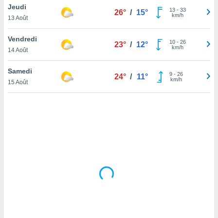
Jeudi
lisé en
13
-
33
26°
/
15°
km/h
 de
13 Août
. Vous
rouver
Vendredi
10
-
26
23°
/
12°
km/h
14 Août
ations
re
Samedi
que de
9
-
26
24°
/
11°
km/h
kies
15 Août
r votre
ement à
ment en
sur le
res des
kies
le au
page de
te web.
MENT,
 les