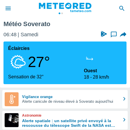
Météo Soverato
e
ntialité
06:48
Samedi
...
enu de
o.com
Éclaircies
o.com) a
27°
aré par
onnels
Ouest
arantir
Sensation de 32°
18
28 km/h
té des
ions
. Vous
accéder
Vigilance orange
e en
Alerte canicule de niveau élevé à Soverato aujourd’hui
 les
Astronomie
s :
Alerte spatiale : un satellite privé envoyé à la
rescousse du télescope Swift de la NASA est
r les