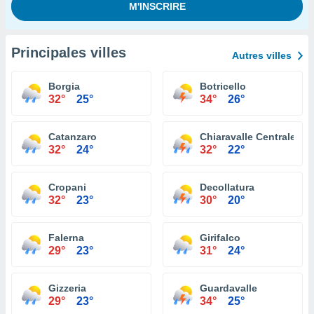
Principales villes
Autres villes
Borgia
Botricello
32°
25°
34°
26°
Catanzaro
Chiaravalle Centrale
32°
24°
32°
22°
Cropani
Decollatura
32°
23°
30°
20°
Falerna
Girifalco
29°
23°
31°
24°
Gizzeria
Guardavalle
29°
23°
34°
25°