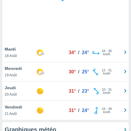
logies
e
s
tez pas
ation de
, vous
z à
à notre
Mardi
16
-
36
34°
/
24°
km/h
18 Août
.com.
 cas,
Mercredi
12
-
31
us
30°
/
25°
km/h
19 Août
ns que
s
Jeudi
10
-
31
31°
/
23°
ires
km/h
20 Août
urer la
on sur le
Vendredi
16
-
39
 seront
31°
/
24°
km/h
21 Août
, et que
ies ne
as
Graphiques météo