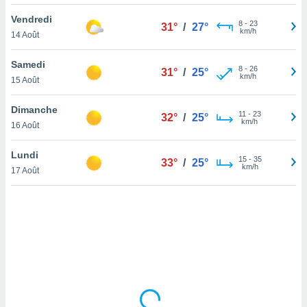
lisé en
Vendredi
 de
8
-
23
31°
/
27°
km/h
14 Août
. Vous
rouver
Samedi
8
-
26
31°
/
25°
ations
km/h
15 Août
re
que de
Dimanche
kies
11
-
23
32°
/
25°
km/h
16 Août
r votre
ement à
ment en
Lundi
15
-
35
33°
/
25°
sur le
km/h
17 Août
res des
kies
le au
page de
te web.
MENT,
 les