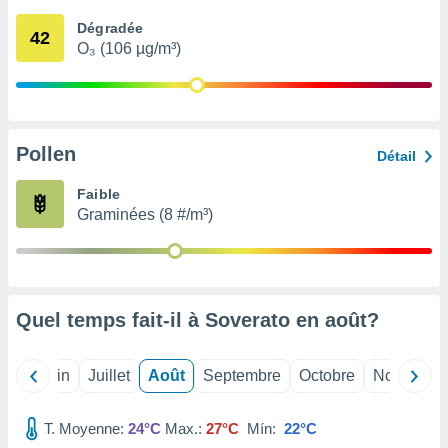
nées
Dégradée
lles sur
42
O₃ (106 µg/m³)
d'un
égitime,
vous
vous
 Pour ce
ous
Pollen
Détail
etirer
Faible
ement
Graminées (8 #/m³)
 opposer
ement
nées à
ment en
 sur «
res
» ou
Quel temps fait-il à Soverato en
août
?
e
que de
kies
Mai
Juin
Juillet
Août
Septembre
Octobre
Novembre
ite web.
T. Moyenne:
24°C
Max.:
27°C
Mín:
22°C
t nos