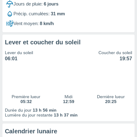
ires
Jours de pluie:
6
jours
ons le
ent des
Précip. cumulées:
31 mm
es
Vent moyen:
8 km/h
 :
et/ou
 à des
Lever et coucher du soleil
ions sur
eil,
Lever du soleil
Coucher du soleil
des
06:01
19:57
limitées
nner la
, créer
ils pour
ité
lisée,
Première lueur
Midi
Dernière lueur
05:32
12:59
20:25
des
our
Durée du jour
13 h 56 min
nner des
Lumière du jour restante
13 h 37 min
és
lisées,
Calendrier lunaire
s profils
enus