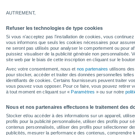
24°
AUTREMENT,
Dernier Qu
Refuser les technologies de type cookies
Éclairée:
2
Sensation de 25°
Si vous n'acceptez pas l'installation de cookies, vous continu
vous informons que seuls les cookies nécessaires pour assurer la
ne seront pas utilisés pour analyser le comportement ou pour af
puissiez visualiser de la publicité générale non personnalisée. V
Actualité
site web par le biais de cette inscription en cliquant sur le bouto
Le réchauffement climatique modifie le goût 
nos aliments
Avec votre consentement, nous et
nos partenaires
utilisons des
pour stocker, accéder et traiter des données personnelles telles 
Météo 1 - 7 jours
Heure par heure
Actualité
Carte
identifiants de cookies. Certains fournisseurs peuvent traiter vo
vous pouvez vous opposer. Pour ce faire, vous pouvez retirer
à tout moment en cliquant sur «
Paramètres
» ou sur notre
poli
Demain
Lundi
Aujourd´hui
Nous et nos partenaires effectuons le traitement des d
9 Août
10 Août
8 Août
Stocker et/ou accéder à des informations sur un appareil, utilise
profils pour la publicité personnalisée, utiliser des profils pour 
contenus personnalisés, utiliser des profils pour sélectionner
publicités, mesurer la performance des contenus, comprendre le
80%
90%
60%