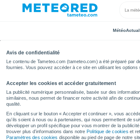
Météo
Actual
Avis de confidentialité
Le contenu de Tameteo.com (tameteo.com) a été préparé par des 
fournies. Vous pouvez accéder à ce site en utilisant les options 
Accepter les cookies et accéder gratuitement
Accueil
Italie
Province de Catanzaro
Girifalco
La publicité numérique personnalisée, basée sur des information
similaires, nous permet de financer notre activité afin de conti
Météo Girifalco
qualité.
En cliquant sur le bouton « Accepter et continuer », vous accéde
01:22
Samedi
qu'ils soient à nous ou à partenaires, qui nous permettent de sui
développer un profil spécifique pour vous montrer de la publicit
trouver plus d'informations dans notre
Politique de cookies
et re
Éclaircies
Paramètres des cookies
disponible au pied de page de notre si