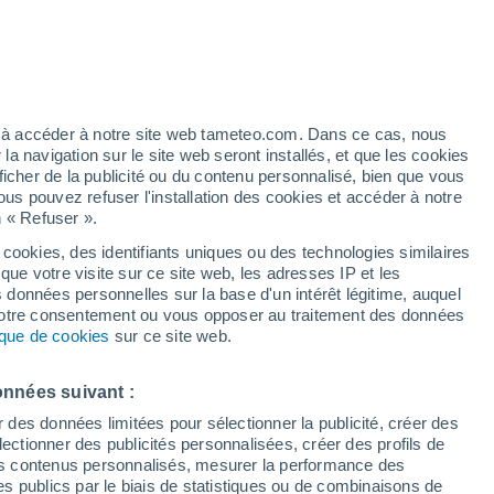
Vigilance orange
Alerte canicule de niveau élevé à
Girifalco aujourd’hui
artier
4%
ez à accéder à notre site web tameteo.com. Dans ce cas, nous
 navigation sur le site web seront installés, et que les cookies
ficher de la publicité ou du contenu personnalisé, bien que vous
ous pouvez refuser l'installation des cookies et accéder à notre
n « Refuser ».
de
 cookies, des identifiants uniques ou des technologies similaires
que votre visite sur ce site web, les adresses IP et les
 de couverture nuageuse
Radar de pluie
Satellites
Modèles
s données personnelles sur la base d'un intérêt légitime, auquel
 votre consentement ou vous opposer au traitement des données
tique de cookies
sur ce site web.
Mardi
Mercredi
Jeudi
Vendredi
onnées suivant :
11 Août
12 Août
13 Août
14 Août
r des données limitées pour sélectionner la publicité, créer des
sélectionner des publicités personnalisées, créer des profils de
 des contenus personnalisés, mesurer la performance des
s publics par le biais de statistiques ou de combinaisons de
90%
80%
80%
60%