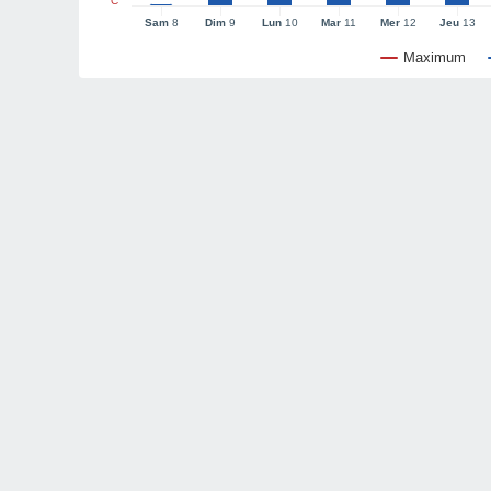
°C
Sam
8
Dim
9
Lun
10
Mar
11
Mer
12
Jeu
13
Maximum