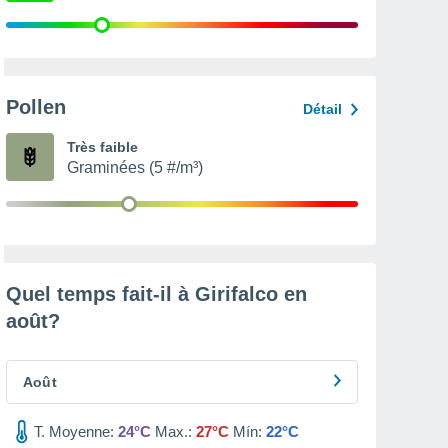
Pollen
Détail
Très faible
Graminées (5 #/m³)
Quel temps fait-il à Girifalco en
août
?
Août
T. Moyenne:
24°C
Max.:
27°C
Mín:
22°C