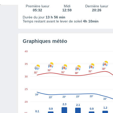
Première lueur
Midi
Dernière lueur
05:32
12:59
20:26
Durée du jour
13 h 56 min
Temps restant avant le lever de soleil
4h 10min
Graphiques météo
40
35
32°
31°
31°
31°
31°
30°
30
25
24°
23°
23°
23°
23°
22°
20
2.3
2.1
1.2
0.9
0.9
0.1