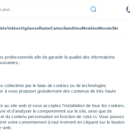
ités
Vidéos
Vigilance
Radar
Cartes
Satellites
Modèles
Monde
Ski
professionnels afin de garantir la qualité des informations
suivantes :
s collectées par le biais de cookies ou de technologies
nuer à vous proposer gratuitement des contenus de très haute
z au site web et vous acceptez l'installation de tous les cookies,
...
vre et d'analyser le comportement sur le site, ainsi que de
é et du contenu personnalisé en fonction de celui-ci. Vous pouvez
Heure par heure
tirer votre consentement à tout moment en cliquant sur le bouton
Ciel nuageux dans les
te web.
prochaines heures