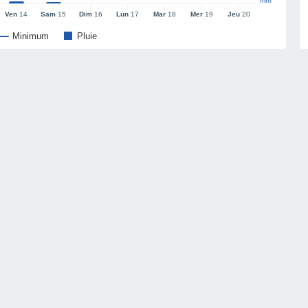
mm
Ven
14
Sam
15
Dim
16
Lun
17
Mar
18
Mer
19
Jeu
20
Minimum
Pluie