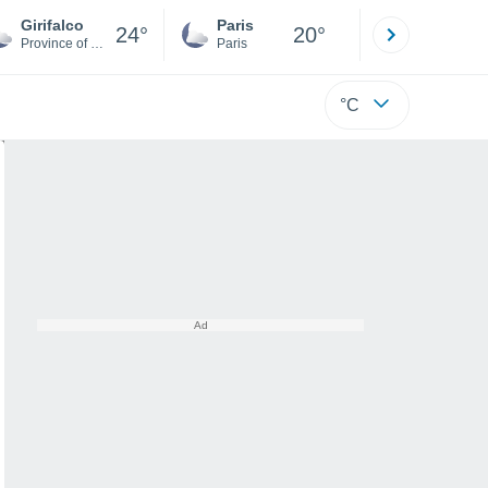
Girifalco
Paris
Montpelli
24°
20°
Province of Catanzaro
Paris
Hérault
°C