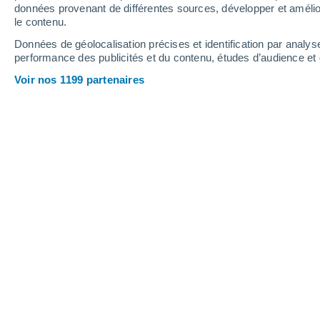
0.9 mm
2.3 mm
0.1 mm
données provenant de différentes sources, développer et amélior
le contenu.
31°
/
23°
31°
/
23°
31°
/
24°
Données de géolocalisation précises et identification par analys
performance des publicités et du contenu, études d’audience e
12
-
31
km/h
13
-
31
km/h
13
15
-
36
km/h
Voir nos 1199 partenaires
Météo Girifalco aujourd´hui
, 8 août
Éclaircies
24°
01:00
T. ressentie
25°
Éclaircies
24°
02:00
T. ressentie
24°
Ciel variable
24°
03:00
T. ressentie
24°
Ciel variable
24°
05:00
T. ressentie
24°