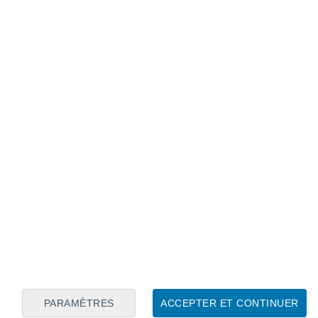
Calendrier lunaire
Lun
Mar
Mer
Jeu
Ven
Sam
Dim
8
9
10
11
12
13
14
15
16
PARAMÈTRES
ACCEPTER ET CONTINUER