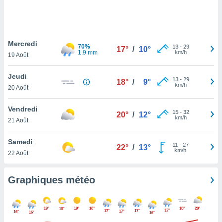
logies
e
s
Mercredi
tez pas
70%
13
-
29
17°
/
10°
1.9 mm
km/h
ation de
19 Août
, vous
z à
Jeudi
13
-
29
18°
/
9°
à notre
km/h
20 Août
.com.
Vendredi
 cas,
15
-
32
20°
/
12°
km/h
us
21 Août
ns que
s
Samedi
11
-
27
22°
/
13°
km/h
22 Août
ires
urer la
on sur le
Graphiques météo
 seront
, et que
ies ne
19°
19°
18°
18°
20°
18°
17°
17°
17°
17°
16°
16°
as
16°