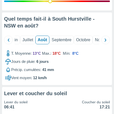
nées
lles sur
d'un
égitime,
Quel temps fait-il à South Hurstville -
vous
NSW en
août
?
vous
 Pour ce
ous
Mai
Juin
Juillet
Août
Septembre
Octobre
Novembre
etirer
ement
T. Moyenne:
13°C
Max.:
18°C
Mín:
8°C
 opposer
ement
Jours de pluie:
6
jours
nées à
Précip. cumulées:
41 mm
ment en
 sur «
Vent moyen:
12 km/h
res
» ou
e
que de
Lever et coucher du soleil
kies
ite web.
Lever du soleil
Coucher du soleil
06:41
17:21
t nos