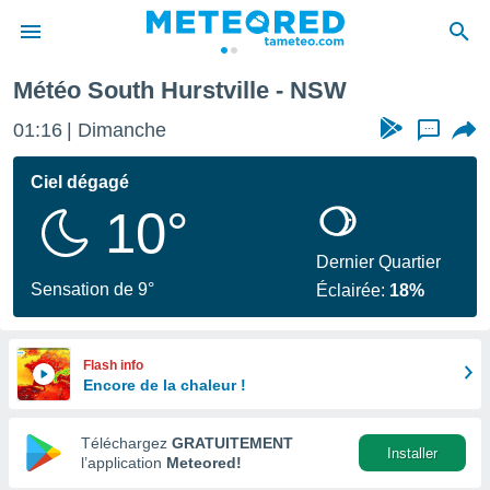
Météo South Hurstville - NSW
e
ntialité
01:16
Dimanche
...
enu de
o.com
Ciel dégagé
o.com) a
10°
aré par
onnels
Dernier Quartier
arantir
Sensation de 9°
Éclairée:
18%
té des
ions
. Vous
accéder
Flash info
e en
Encore de la chaleur !
 les
Téléchargez
GRATUITEMENT
s :
Installer
l’application
Meteored!
r les