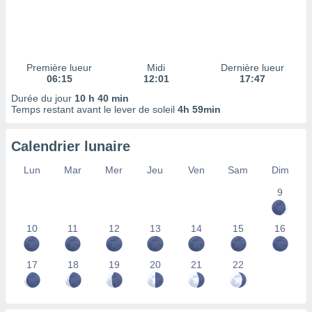
ires
ons le
ent des
es
 :
Première lueur
Midi
Dernière lueur
et/ou
06:15
12:01
17:47
 à des
Durée du jour
10 h 40 min
ions sur
Temps restant avant le lever de soleil
4h 59min
eil,
des
limitées
Calendrier lunaire
nner la
Lun
Mar
Mer
Jeu
Ven
Sam
Dim
, créer
ils pour
9
ité
lisée,
10
11
12
13
14
15
16
des
our
nner des
17
18
19
20
21
22
és
lisées,
s profils
enus