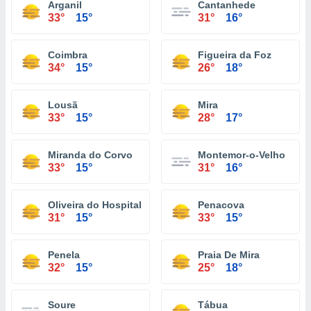
Arganil
Cantanhede
33°
15°
31°
16°
Coimbra
Figueira da Foz
34°
15°
26°
18°
Lousã
Mira
33°
15°
28°
17°
Miranda do Corvo
Montemor-o-Velho
33°
15°
31°
16°
Oliveira do Hospital
Penacova
31°
15°
33°
15°
Penela
Praia De Mira
32°
15°
25°
18°
Soure
Tábua