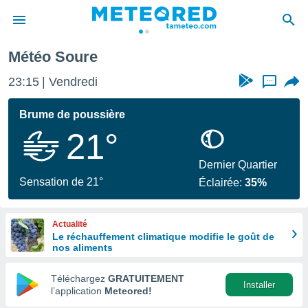
Météo Soure
e
ntialité
23:15
Vendredi
...
enu de
o.com
Brume de poussière
o.com) a
21°
aré par
onnels
Dernier Quartier
arantir
Sensation de 21°
Éclairée:
35%
té des
ions
. Vous
Actualité
accéder
Le réchauffement climatique modifie le goût de
e en
nos aliments
 les
Téléchargez
GRATUITEMENT
s :
Installer
l’application
Meteored!
r les