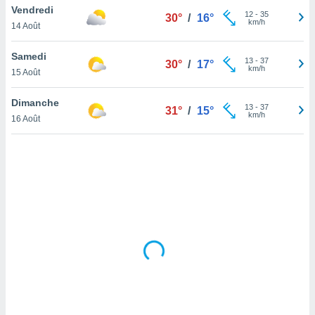
Vendredi
lisé en
12
-
35
30°
/
16°
km/h
 de
14 Août
. Vous
rouver
Samedi
13
-
37
30°
/
17°
km/h
15 Août
ations
re
Dimanche
que de
13
-
37
31°
/
15°
km/h
kies
16 Août
r votre
ement à
ment en
sur le
res des
kies
le au
page de
te web.
MENT,
 les