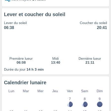
ires
ons le
ent des
Lever et coucher du soleil
es
 :
Lever du soleil
Coucher du soleil
et/ou
06:38
20:41
 à des
ions sur
eil,
des
limitées
Première lueur
Midi
Dernière lueur
nner la
06:08
13:40
21:11
, créer
ils pour
Durée du jour
14 h 3 min
ité
lisée,
Calendrier lunaire
des
our
Lun
Mar
Mer
Jeu
Ven
Sam
Dim
nner des
és
7
8
9
lisées,
s profils
enus