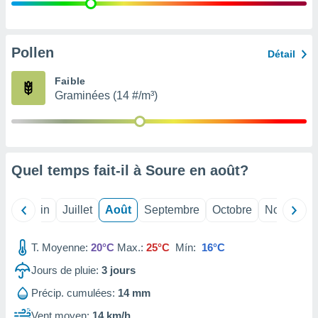
nées
lles sur
d'un
égitime,
Pollen
Détail
vous
vous
Faible
 Pour ce
Graminées (14 #/m³)
ous
etirer
ement
 opposer
Quel temps fait-il à Soure en
août
?
ement
nées à
ment en
Mai
Juin
Juillet
Août
Septembre
Octobre
Novembre
 sur «
res
» ou
e
T. Moyenne:
20°C
Max.:
25°C
Mín:
16°C
que de
kies
Jours de pluie:
3
jours
ite web.
Précip. cumulées:
14 mm
t nos
Vent moyen:
14 km/h