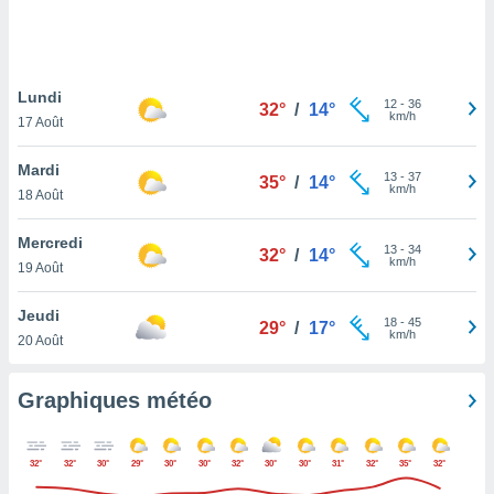
logies
e
s
Lundi
tez pas
12
-
36
32°
/
14°
km/h
ation de
17 Août
, vous
z à
Mardi
13
-
37
35°
/
14°
à notre
km/h
18 Août
.com.
Mercredi
 cas,
13
-
34
32°
/
14°
km/h
us
19 Août
ns que
s
Jeudi
18
-
45
29°
/
17°
km/h
20 Août
ires
urer la
on sur le
Graphiques météo
 seront
, et que
ies ne
32°
32°
30°
29°
30°
30°
32°
30°
30°
31°
32°
35°
32°
as