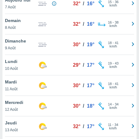
n «
15
-
36
32°
/
16°
km/h
7 Août
 et
r »,
cédez au
Demain
16
-
38
32°
/
16°
 et vous
km/h
8 Août
z
ation de
Dimanche
18
-
41
30°
/
19°
km/h
9 Août
qu'ils
 nous ou
aires,
Lundi
19
-
43
29°
/
17°
km/h
10 Août
nt de
t
Mardi
18
-
41
er le
30°
/
17°
km/h
11 Août
ement
te, ainsi
Mercredi
14
-
34
30°
/
18°
km/h
per un
12 Août
écifique
us
Jeudi
11
-
34
de la
32°
/
17°
km/h
13 Août
 et du