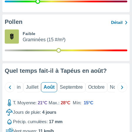
nées
lles sur
d'un
égitime,
Pollen
Détail
vous
vous
Faible
 Pour ce
Graminées (15 #/m³)
ous
etirer
ement
 opposer
Quel temps fait-il à Tapéus en
août
?
ement
nées à
ment en
Mai
Juin
Juillet
Août
Septembre
Octobre
Novembre
 sur «
res
» ou
e
T. Moyenne:
21°C
Max.:
28°C
Mín:
15°C
que de
kies
Jours de pluie:
4
jours
ite web.
Précip. cumulées:
17 mm
t nos
Vent moyen:
11 km/h