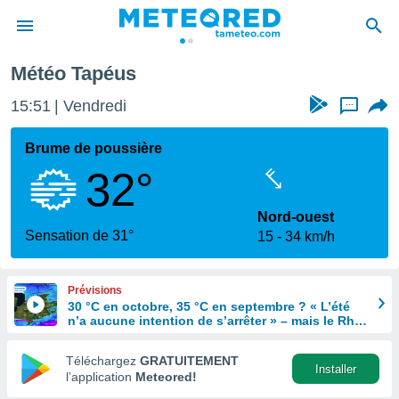
Météo Tapéus
e
ntialité
15:51
Vendredi
...
enu de
o.com
Brume de poussière
o.com) a
32°
aré par
onnels
Nord-ouest
arantir
Sensation de 31°
15
34 km/h
té des
ions
. Vous
Prévisions
accéder
30 °C en octobre, 35 °C en septembre ? « L’été
e en
n’a aucune intention de s’arrêter » – mais le Rhin
 les
en paie le prix
Téléchargez
GRATUITEMENT
s :
Installer
l’application
Meteored!
r les