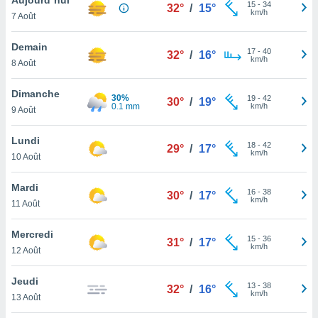
n «
15
-
34
32°
/
15°
km/h
7 Août
 et
r »,
cédez au
Demain
17
-
40
32°
/
16°
 et vous
km/h
8 Août
z
ation de
Dimanche
30%
19
-
42
30°
/
19°
0.1 mm
km/h
9 Août
qu'ils
 nous ou
aires,
Lundi
18
-
42
29°
/
17°
km/h
10 Août
nt de
t
Mardi
16
-
38
er le
30°
/
17°
km/h
11 Août
ement
te, ainsi
Mercredi
15
-
36
31°
/
17°
km/h
per un
12 Août
écifique
us
Jeudi
13
-
38
de la
32°
/
16°
km/h
13 Août
 et du