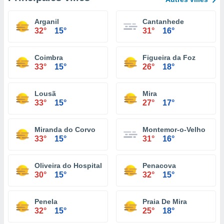
Arganil
Cantanhede
32°
15°
31°
16°
Coimbra
Figueira da Foz
33°
15°
26°
18°
Lousã
Mira
33°
15°
27°
17°
Miranda do Corvo
Montemor-o-Velho
33°
15°
31°
16°
Oliveira do Hospital
Penacova
30°
15°
32°
15°
Penela
Praia De Mira
32°
15°
25°
18°