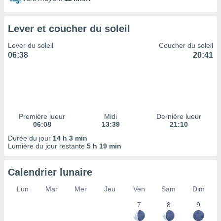
ires
ons le
ent des
Lever et coucher du soleil
es
 :
Lever du soleil
Coucher du soleil
et/ou
06:38
20:41
 à des
ions sur
eil,
des
limitées
Première lueur
Midi
Dernière lueur
nner la
06:08
13:39
21:10
, créer
ils pour
Durée du jour
14 h 3 min
ité
Lumière du jour restante
5 h 19 min
lisée,
des
Calendrier lunaire
our
nner des
Lun
Mar
Mer
Jeu
Ven
Sam
Dim
és
lisées,
7
8
9
s profils
enus