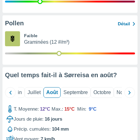
nées
lles sur
d'un
égitime,
Pollen
Détail
vous
vous
Faible
 Pour ce
Graminées (12 #/m³)
ous
etirer
ement
 opposer
Quel temps fait-il à Sørreisa en
août
?
ement
nées à
ment en
Mai
Juin
Juillet
Août
Septembre
Octobre
Novembre
 sur «
res
» ou
e
T. Moyenne:
12°C
Max.:
15°C
Mín:
9°C
que de
kies
Jours de pluie:
16
jours
ite web.
Précip. cumulées:
104 mm
t nos
Vent moyen:
7 km/h