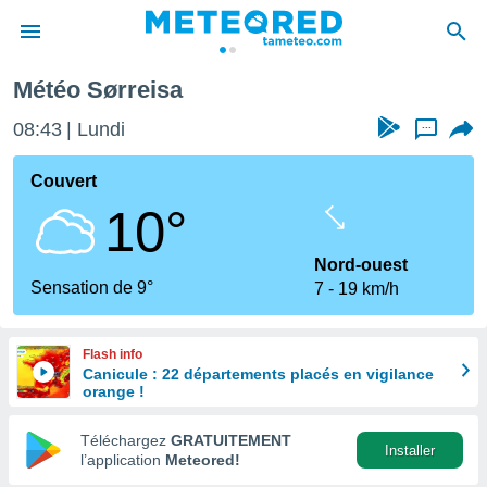
Météo Sørreisa
e
ntialité
08:43
Lundi
...
enu de
o.com
Couvert
o.com) a
10°
aré par
onnels
Nord-ouest
arantir
Sensation de 9°
7
19 km/h
té des
ions
. Vous
Flash info
accéder
Canicule : 22 départements placés en vigilance
e en
orange !
 les
Téléchargez
GRATUITEMENT
s :
Installer
l’application
Meteored!
r les