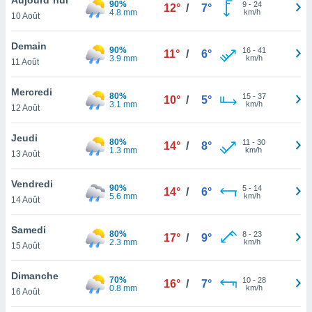
90%
n «
9
-
24
12°
/
7°
4.8 mm
km/h
10 Août
 et
r »,
cédez au
Demain
90%
16
-
41
11°
/
6°
 et vous
3.9 mm
km/h
11 Août
z
ation de
Mercredi
80%
15
-
37
10°
/
5°
3.1 mm
km/h
12 Août
qu'ils
 nous ou
aires,
Jeudi
80%
11
-
30
14°
/
8°
1.3 mm
km/h
13 Août
nt de
t
Vendredi
90%
5
-
14
er le
14°
/
6°
5.6 mm
km/h
14 Août
ement
te, ainsi
Samedi
80%
8
-
23
17°
/
9°
2.3 mm
km/h
per un
15 Août
écifique
us
Dimanche
70%
10
-
28
de la
16°
/
7°
0.8 mm
km/h
16 Août
 et du