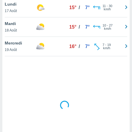
Lundi
lisé en
11
-
30
15°
/
7°
km/h
 de
17 Août
. Vous
rouver
Mardi
10
-
27
15°
/
7°
km/h
18 Août
ations
re
Mercredi
que de
7
-
19
16°
/
7°
km/h
kies
19 Août
r votre
ement à
ment en
sur le
res des
kies
le au
page de
te web.
MENT,
 les