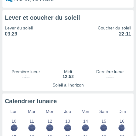
ires
ons le
ent des
Lever et coucher du soleil
es
 :
Lever du soleil
Coucher du soleil
et/ou
03:29
22:11
 à des
ions sur
eil,
des
limitées
Première lueur
Midi
Dernière lueur
nner la
--:--
12:52
--:--
, créer
ils pour
Soleil à l'horizon
ité
lisée,
Calendrier lunaire
des
our
Lun
Mar
Mer
Jeu
Ven
Sam
Dim
nner des
és
10
11
12
13
14
15
16
lisées,
s profils
enus