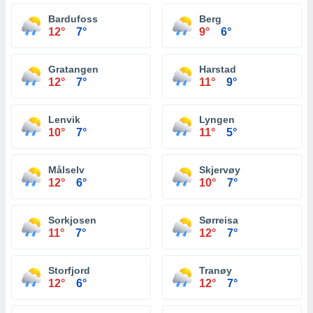
Bardufoss
Berg
12°
7°
9°
6°
Gratangen
Harstad
12°
7°
11°
9°
Lenvik
Lyngen
10°
7°
11°
5°
Målselv
Skjervøy
12°
6°
10°
7°
Sorkjosen
Sørreisa
11°
7°
12°
7°
Storfjord
Tranøy
12°
6°
12°
7°