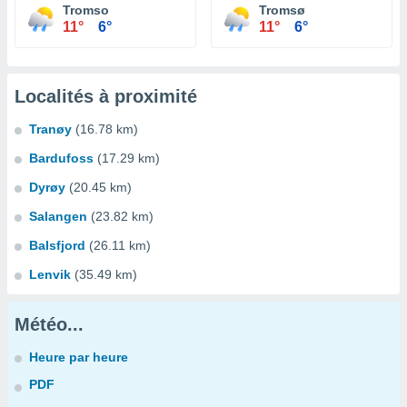
Tromso
Tromsø
11°
6°
11°
6°
Localités à proximité
Tranøy
(16.78 km)
Bardufoss
(17.29 km)
Dyrøy
(20.45 km)
Salangen
(23.82 km)
Balsfjord
(26.11 km)
Lenvik
(35.49 km)
Météo...
Heure par heure
PDF