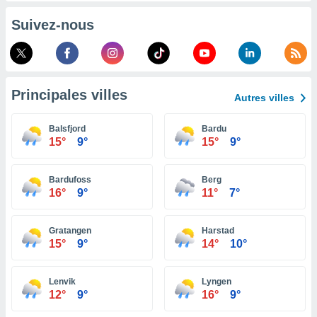
pour
 le
Suivez-nous
ement
afficher
licité ou
enu
lisé,
Principales villes
e vous
Autres villes
r de la
Balsfjord
Bardu
15°
9°
15°
9°
 non
lisée.
uvez
Bardufoss
Berg
16°
9°
11°
7°
ation des
et
à notre
Gratangen
Harstad
15°
9°
14°
10°
 par le
 cette
ion en
Lenvik
Lyngen
sur le
12°
9°
16°
9°
«
».