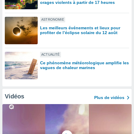
orages violents à partir de 17 heures
lisé en
 de
. Vous
ASTRONOMIE
rouver
Les meilleurs événements et lieux pour
profiter de l’éclipse solaire du 12 août
ations
re
que de
kies
ACTUALITÉ
r votre
ement à
Ce phénomène météorologique amplifie les
ment en
vagues de chaleur marines
sur le
res des
kies
le au
Vidéos
Plus de vidéos
page de
te web.
MENT,
 les