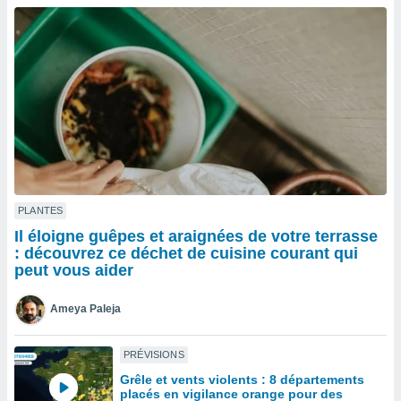
n «
 et
r »,
cédez au
 et vous
z
ation de
qu'ils
 nous ou
aires,
nt de
PLANTES
t
Il éloigne guêpes et araignées de votre terrasse
er le
: découvrez ce déchet de cuisine courant qui
ement
peut vous aider
te, ainsi
Ameya Paleja
per un
écifique
us
PRÉVISIONS
de la
Grêle et vents violents : 8 départements
 et du
placés en vigilance orange pour des