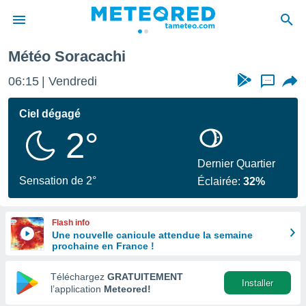
Météo Soracachi
e
ntialité
06:15
Vendredi
...
enu de
o.com
Ciel dégagé
o.com) a
2°
aré par
onnels
Dernier Quartier
arantir
Sensation de 2°
Éclairée:
32%
té des
ions
. Vous
Flash info
accéder
Une nouvelle canicule attendue la semaine
e en
prochaine en France !
 les
Téléchargez
GRATUITEMENT
s :
Installer
l’application
Meteored!
r les