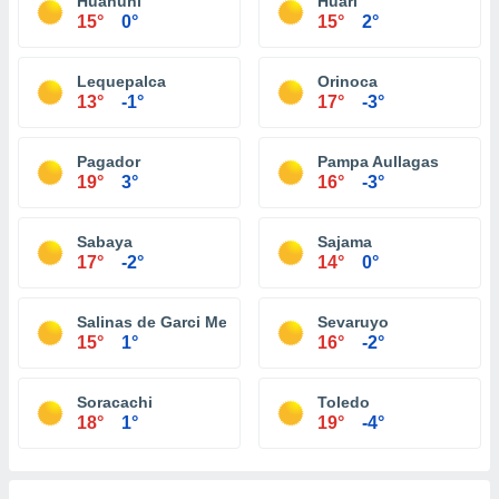
Huanuni
Huari
15°
0°
15°
2°
Lequepalca
Orinoca
13°
-1°
17°
-3°
Pagador
Pampa Aullagas
19°
3°
16°
-3°
Sabaya
Sajama
17°
-2°
14°
0°
Salinas de Garci Mendoza
Sevaruyo
15°
1°
16°
-2°
Soracachi
Toledo
18°
1°
19°
-4°