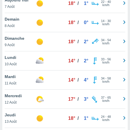
n «
22
-
40
18°
/
1°
km/h
7 Août
 et
r »,
cédez au
Demain
14
-
30
18°
/
0°
 et vous
km/h
8 Août
z
ation de
Dimanche
34
-
54
18°
/
2°
km/h
9 Août
qu'ils
 nous ou
aires,
Lundi
33
-
56
14°
/
2°
km/h
10 Août
nt de
t
Mardi
34
-
58
er le
14°
/
4°
km/h
11 Août
ement
te, ainsi
Mercredi
37
-
65
17°
/
3°
km/h
per un
12 Août
écifique
us
Jeudi
24
-
48
de la
18°
/
1°
km/h
13 Août
 et du