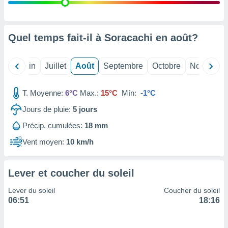
nées
lles sur
d'un
égitime,
Quel temps fait-il à Soracachi en
août
?
vous
vous
 Pour ce
Mai
Juin
Juillet
Août
Septembre
Octobre
Novembre
ous
etirer
T. Moyenne:
6°C
Max.:
15°C
Mín:
-1°C
ement
Jours de pluie:
5
jours
 opposer
ement
Précip. cumulées:
18 mm
nées à
ment en
Vent moyen:
10 km/h
 sur «
res
» ou
e
Lever et coucher du soleil
que de
kies
Lever du soleil
Coucher du soleil
ite web.
06:51
18:16
t nos