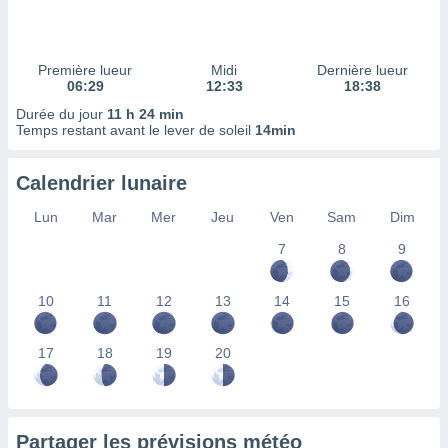
ires
ons le
ent des
es
Première lueur
Midi
Dernière lueur
 :
06:29
12:33
18:38
et/ou
Durée du jour
11 h 24 min
 à des
Temps restant avant le lever de soleil
14min
ions sur
eil,
Calendrier lunaire
des
limitées
Lun
Mar
Mer
Jeu
Ven
Sam
Dim
nner la
7
8
9
, créer
ils pour
ité
10
11
12
13
14
15
16
lisée,
des
our
17
18
19
20
nner des
és
lisées,
s profils
Partager les prévisions météo
enus