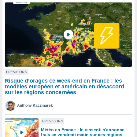
n «
 et
r »,
cédez au
 et vous
z
ation de
qu'ils
 nous ou
aires,
nt de
PRÉVISIONS
t
Risque d’orages ce week-end en France : les
er le
modèles européen et américain en désaccord
ement
sur les régions concernées
te, ainsi
Anthony Kaczmarek
per un
écifique
us
PRÉVISIONS
de la
Météo en France : le ressenti s'annonce
 et du
frais ce vendredi matin sur ces régions