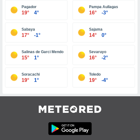
tre
Pagador
Pampa Aullagas
19°
4°
16°
-3°
ement,
enaires
Sabaya
Sajama
s des
17°
-1°
14°
0°
 des
nts
 ou des
Salinas de Garci Mendoza
Sevaruyo
gies
15°
1°
16°
-2°
es pour
 accéder
r des
Soracachi
Toledo
19°
1°
19°
-4°
lles
ue votre
r ce site
 IP et
ifiants
es.
eurs
traiter