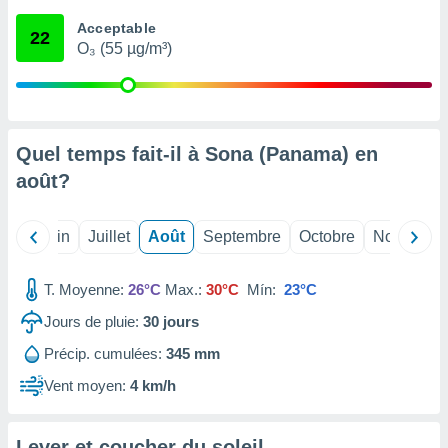
nées
Acceptable
lles sur
22
O₃ (55 µg/m³)
d'un
égitime,
vous
vous
 Pour ce
ous
Quel temps fait-il à Sona (Panama) en
etirer
août
?
ement
 opposer
Mai
Juin
Juillet
Août
Septembre
Octobre
Novembre
ement
nées à
ment en
T. Moyenne:
26°C
Max.:
30°C
Mín:
23°C
 sur «
res
» ou
Jours de pluie:
30
jours
e
Précip. cumulées:
345 mm
que de
kies
Vent moyen:
4 km/h
ite web.
t nos
Lever et coucher du soleil