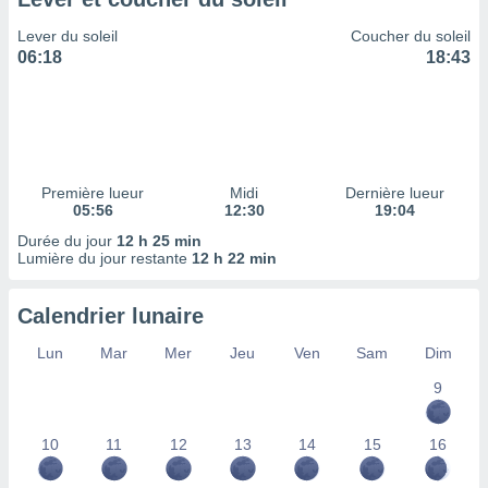
ires
ons le
Lever du soleil
Coucher du soleil
ent des
06:18
18:43
es
 :
et/ou
 à des
ions sur
eil,
Première lueur
Midi
Dernière lueur
des
05:56
12:30
19:04
limitées
Durée du jour
12 h 25 min
Lumière du jour restante
12 h 22 min
nner la
, créer
ils pour
Calendrier lunaire
ité
lisée,
Lun
Mar
Mer
Jeu
Ven
Sam
Dim
des
our
9
nner des
és
10
11
12
13
14
15
16
lisées,
s profils
enus