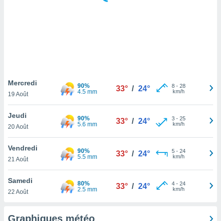
logies
e
s
tez pas
ation de
, vous
z à
à notre
Mercredi
90%
8
-
28
33°
/
24°
4.5 mm
km/h
19 Août
.com.
 cas,
Jeudi
90%
3
-
25
us
33°
/
24°
5.6 mm
km/h
20 Août
ns que
s
Vendredi
90%
5
-
24
33°
/
24°
ires
5.5 mm
km/h
21 Août
urer la
on sur le
Samedi
80%
4
-
24
 seront
33°
/
24°
2.5 mm
km/h
22 Août
, et que
ies ne
as
Graphiques météo