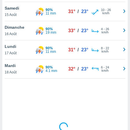
lisé en
Samedi
 de
90%
10
-
26
31°
/
23°
11 mm
km/h
15 Août
. Vous
rouver
Dimanche
90%
4
-
26
33°
/
23°
ations
19 mm
km/h
16 Août
re
que de
Lundi
90%
kies
8
-
22
31°
/
23°
11 mm
km/h
17 Août
r votre
ement à
ment en
Mardi
90%
6
-
24
32°
/
23°
sur le
4.1 mm
km/h
18 Août
res des
kies
le au
page de
te web.
MENT,
 les