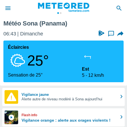
Météo Sona (Panama)
e
ntialité
06:43
Dimanche
...
enu de
o.com
Éclaircies
o.com) a
25°
aré par
onnels
Est
arantir
Sensation de 25°
5
12 km/h
té des
ions
. Vous
accéder
Vigilance jaune
e en
Alerte autre de niveau modéré à Sona aujourd’hui
 les
s :
Flash info
Vigilance orange : alerte aux orages violents !
r les